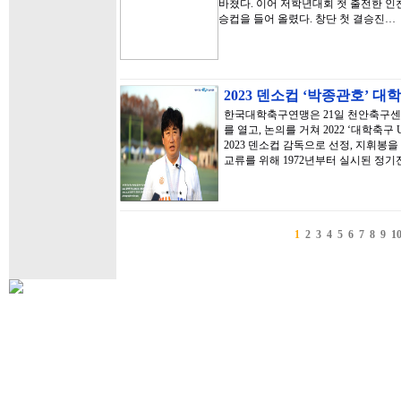
바쳤다. 이어 저학년대회 첫 출전한 인
승컵을 들어 올렸다. 창단 첫 결승진…
2023 덴소컵 ‘박종관호’ 
한국대학축구연맹은 21일 천안축구센
를 열고, 논의를 거쳐 2022 ‘대학축
2023 덴소컵 감독으로 선정, 지휘봉
교류를 위해 1972년부터 실시된 정기
1
2
3
4
5
6
7
8
9
1