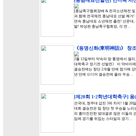
[충남대표선발전] 언더독 서산
[충남축구협회장배 & 전국소년체전 및 
과 함께 전국체전 충남대표 선발 쾌거!
연속 충남대표 소년체전 출전! 선문대,
발! 박성완 충남축구협회장, 각 연…
《동명신화(東明神話)》 창조
2월 12일부터 약속의 땅 통영에서 열리
대학축구 정기전 선발전》 이 막바지에
결승전에는 창단 2개월 만에 참가해 강
년 만에 드디어 결승전에 올라 우승…
[제20회 1·2학년대학축구] 
건국대, 청주대 값진 3위 차지! 1월 2
대회 결승전은 팀 창단 첫 우승을 노리
의 흥미진진한 맞대결로 많은 이들의 관
임에 경기를 뒤집는 스타일의 경기…