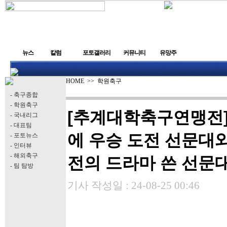
뉴스
칼럼
포토갤러리
커뮤니티
유망주
HOME
>>
학원축구
- 축구종합
- 학원축구
[추계대학축구연맹전]
- 국내리그
- 대표팀
에 우승 도전 선문대와
- 포토뉴스
- 인터뷰
- 해외축구
전의 드라마 쓴 선문대
- 팀 탐방
기사 작성일 :
24-08-25 00:46