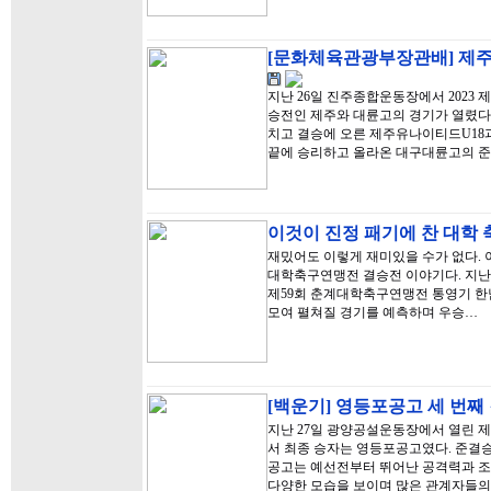
[문화체육관광부장관배] 제주
지난 26일 진주종합운동장에서 202
승전인 제주와 대륜고의 경기가 열렸다
치고 결승에 오른 제주유나이티드U18과
끝에 승리하고 올라온 대구대륜고의 
이것이 진정 패기에 찬 대학 
재밌어도 이렇게 재미있을 수가 없다. 이
대학축구연맹전 결승전 이야기다. 지난
제59회 춘계대학축구연맹전 통영기 한
모여 펼쳐질 경기를 예측하며 우승…
[백운기] 영등포공고 세 번째 
지난 27일 광양공설운동장에서 열린 
서 최종 승자는 영등포공고였다. 준결승
공고는 예선전부터 뛰어난 공격력과 조직
다양한 모습을 보이며 많은 관계자들의