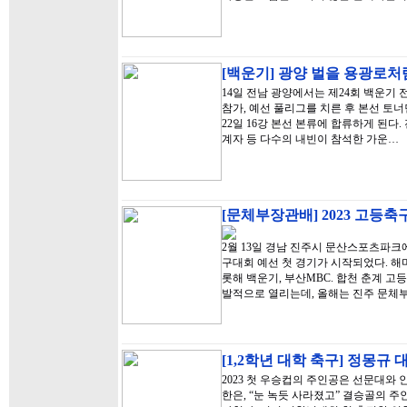
[백운기] 광양 벌을 용광로처럼
14일 전남 광양에서는 제24회 백운기 
참가, 예선 풀리그를 치른 후 본선 토너
22일 16강 본선 본류에 합류하게 된
계자 등 다수의 내빈이 참석한 가운…
[문체부장관배] 2023 고등
2월 13일 경남 진주시 문산스포츠파
구대회 예선 첫 경기가 시작되었다. 해
롯해 백운기, 부산MBC. 합천 춘계 
발적으로 열리는데, 올해는 진주 문체
[1,2학년 대학 축구] 정몽
2023 첫 우승컵의 주인공은 선문대와
한은, “눈 녹듯 사라졌고” 결승골의 