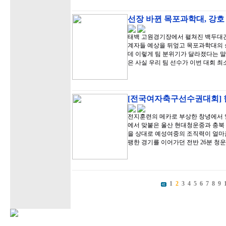
선장 바뀐 목포과학대, 강호
태백 고원경기장에서 펼쳐진 백두대간
계자들 예상을 뒤엎고 목포과학대의 
데 이렇게 팀 분위기가 달라졌다는 말
은 사실 우리 팀 선수가 이번 대회 
[전국여자축구선수권대회] 한
전지훈련의 메카로 부상한 창녕에서 
에서 맞붙은 울산 현대청운중과 충북
을 상대로 예성여중의 조직력이 얼마
팽한 경기를 이어가던 전반 26분 청
1
2
3
4
5
6
7
8
9