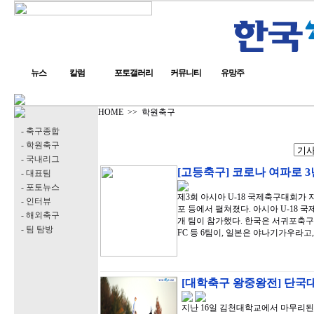
뉴스
칼럼
포토갤러리
커뮤니티
유망주
HOME
>>
학원축구
- 축구종합
- 학원축구
- 국내리그
[고등축구] 코로나 여파로 3
- 대표팀
- 포토뉴스
제3회 아시아 U-18 국제축구대회가 
- 인터뷰
포 등에서 펼쳐졌다. 아시아 U-18 국
- 해외축구
개 팀이 참가했다. 한국은 서귀포축구센
- 팀 탐방
FC 등 6팀이, 일본은 야나기가우라고
[대학축구 왕중왕전] 단국
지난 16일 김천대학교에서 마무리된 