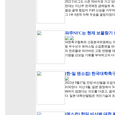
2022 U리그도 시즌 막바지로 가고 있
천대는 지난주 전국체전 금메달로 최
결승 골에 힘입어 1대0 신승을 거두며
그 1부 4권역 자력 우승을 결정지었다
파주NFC는 현재 보물찾기 중
대한축구협회와 고등분과위원회는 10월
등 우수선수 퓨처스팀 소집훈련을 파주
의 전유물로 되어버린 고등 연령별 
기량을 선보일 기회를 부여하고자 다
[한·일 덴소컵] 한국대학축
2022년 9월17일 안양 비산벌을 뜨
리되었다. 지난 6월, 일본 원정에서
배하지 않겠다는 각오를 다졌고, 결국
다. 일본 대학선발팀은 개인기술과 
[덴소컵] 한일 비산벌 대첩 