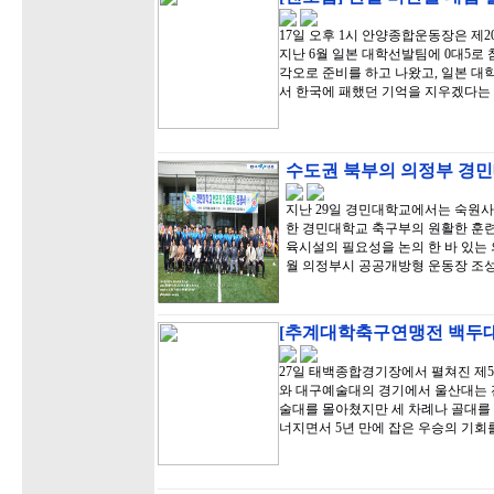
17일 오후 1시 안양종합운동장은 제
지난 6월 일본 대학선발팀에 0대5로
각오로 준비를 하고 나왔고, 일본 
서 한국에 패했던 기억을 지우겠다는
수도권 북부의 의정부 경민
지난 29일 경민대학교에서는 숙원사
한 경민대학교 축구부의 원활한 훈련
육시설의 필요성을 논의 한 바 있는 
월 의정부시 공공개방형 운동장 조
[추계대학축구연맹전 백두대
27일 태백종합경기장에서 펼쳐진 제
와 대구예술대의 경기에서 울산대는 
술대를 몰아쳤지만 세 차례나 골대를
너지면서 5년 만에 잡은 우승의 기