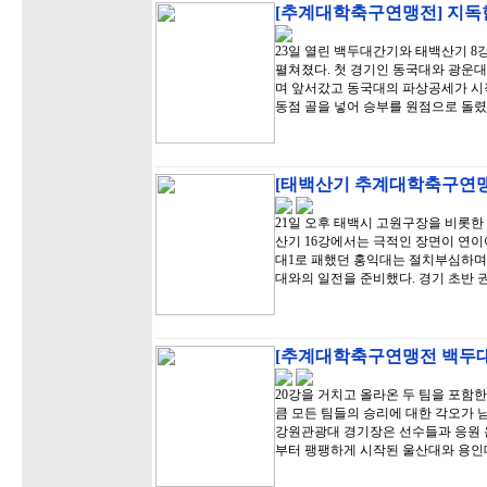
[추계대학축구연맹전] 지독한
23일 열린 백두대간기와 태백산기 8
펼쳐졌다. 첫 경기인 동국대와 광운대
며 앞서갔고 동국대의 파상공세가 시
동점 골을 넣어 승부를 원점으로 돌렸
[태백산기 추계대학축구연맹전
21일 오후 태백시 고원구장을 비롯
산기 16강에서는 극적인 장면이 연이
대1로 패했던 홍익대는 절치부심하며 
대와의 일전을 준비했다. 경기 초반 
[추계대학축구연맹전 백두대
20강을 거치고 올라온 두 팀을 포함한
큼 모든 팀들의 승리에 대한 각오가 남달
강원관광대 경기장은 선수들과 응원 
부터 팽팽하게 시작된 울산대와 용인