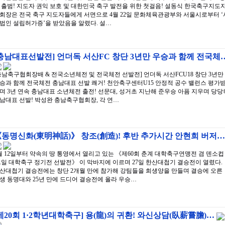
 출범! 지도자 권익 보호 및 대한민국 축구 발전을 위한 첫걸음! 설동식 한국축구지도
회장은 전국 축구 지도자들에게 서면으로 4월 22일 문화체육관광부와 서울시로부터 ‘
법인 설립허가증’을 받았음을 알렸다. 설…
충남대표선발전] 언더독 서산FC 창단 3년만 우승과 함께 전국체
충남축구협회장배 & 전국소년체전 및 전국체전 선발전] 언더독 서산FCU18 창단 3년만
승과 함께 전국체전 충남대표 선발 쾌거! 천안축구센터U15 안정적 공수 밸런스 평가
며 3년 연속 충남대표 소년체전 출전! 선문대, 성거초 지난해 준우승 아픔 지우며 당당
남대표 선발! 박성완 충남축구협회장, 각 연…
동명신화(東明神話)》 창조(創造)! 후반 추가시간 안현희 버저…
월 12일부터 약속의 땅 통영에서 열리고 있는 《제60회 춘계 대학축구연맹전 겸 덴소컵
.일 대학축구 정기전 선발전》 이 막바지에 이르며 27일 한산대첩기 결승전이 열렸다.
산대첩기 결승전에는 창단 2개월 만에 참가해 강팀들을 희생양을 만들며 결승에 오른
생 동명대와 25년 만에 드디어 결승전에 올라 우승…
제20회 1·2학년대학축구] 용(龍)의 귀환! 와신상담(臥薪嘗膽)…