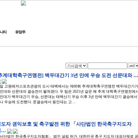
니티
유망주
추계대학축구연맹전] 백두대간기 3년 만에 우승 도전 선문대와 
4일 고원레저스포츠관광의 도시 태백에서는 제60회 추계대학축구연맹전 백두대간기
인대와 선문대의 결승전이 펼쳐졌다. 두 팀은 2021년 같은 해 추계 대학축구연맹전에
인대가 백두대간기 우승, 선문대는 태백산기 우승 이후 3년 만에 백두대간기 결승에서
나 우승에 도전했다. 준결승에서 용인대는 고…
지도자 권익보호 및 축구발전 위한 「사단법인 한국축구지도자
협…
사단법인 한국축구지도자협회」 법인 설립 허가. 대한민국 축구 지도자 대표단체로 