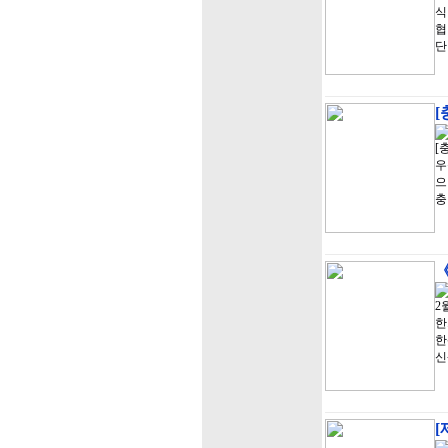
식
협
단
[
[
우
으
충
《
2
한
한
신
[