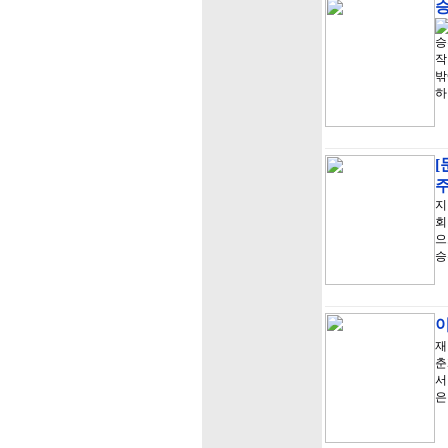
승
승
작
밖
하
지
회
으
승
이
재
춘
서
은