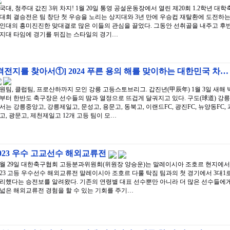
국대, 청주대 값진 3위 차지! 1월 20일 통영 공설운동장에서 열린 제20회 1.2학년 대학
대회 결승전은 팀 창단 첫 우승을 노리는 상지대와 3년 만에 우승컵 재탈환에 도전하
인대의 흥미진진한 맞대결로 많은 이들의 관심을 끌었다. 그동안 선취골을 내주고 후
지대 타임에 경기를 뒤집는 스타일의 경기…
격전지를 찾아서①] 2024 푸른 용의 해를 맞이하는 대한민국 차…
원팀, 클럽팀, 프로산하까지 모인 강릉 고등스토브리그. 갑진년(甲辰年) 1월 3일 새해 
부터 한반도 축구장은 선수들의 땀과 열정으로 뜨겁게 달궈지고 있다. 구도(球道) 강릉
서는 강릉중앙고, 강릉제일고, 문성고, 용문고, 동북고, 이랜드FC, 광진FC, 뉴양동FC, 
고, 광문고, 제천제일고 12개 고등 팀이 모…
023 우수 고교선수 해외교류전
0월 29일 대한축구협회 고등분과위원회(위원장 양승운)는 말레이시아 조호르 현지에서
023 고등 우수선수 해외교류전 말레이시아 조호르 다룰 탁짐 팀과의 첫 경기에서 3대1
리했다는 승전보를 알려왔다. 기존의 연령별 대표 선수뿐만 아니라 더 많은 선수들에
넓은 해외교류전 경험을 할 수 있는 기회를 주기…