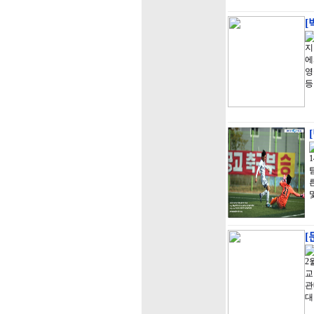
[
지
에
영
등
[
2
교
관
대