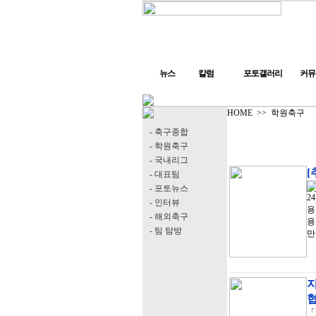
뉴스
칼럼
포토갤러리
커뮤
HOME
>>
학원축구
- 축구종합
- 학원축구
- 국내리그
[
- 대표팀
- 포토뉴스
2
- 인터뷰
용
- 해외축구
용
- 팀 탐방
만
「