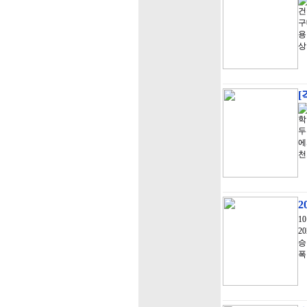
건
구
용
상
[
학
두
에
천
2
1
2
승
폭