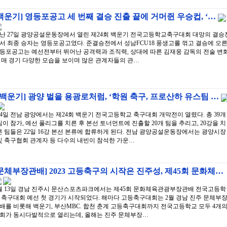
백운기] 영등포공고 세 번째 결승 진출 끝에 거머쥔 우승컵, ‘…
난 27일 광양공설운동장에서 열린 제24회 백운기 전국고등학교축구대회 대망의 결승
서 최종 승자는 영등포공고였다. 준결승전에서 성남FCU18 풍생고를 꺾고 결승에 오
등포공고는 예선전부터 뛰어난 공격력과 조직력, 상대에 따른 김재웅 감독의 전술 변
 매 경기 다양한 모습을 보이며 많은 관계자들의 관…
[백운기] 광양 벌을 용광로처럼, ‘학원 축구, 프로산하 유스팀 …
14일 전남 광양에서는 제24회 백운기 전국고등학교 축구대회 개막전이 열렸다. 총 39개
팀이 참가, 예선 풀리그를 치른 후 본선 토너먼트에 진출할 20개 팀을 추리고, 20강을 치
른 팀들은 22일 16강 본선 본류에 합류하게 된다. 전남 광양공설운동장에서는 광양시장
및 축구협회 관계자 등 다수의 내빈이 참석한 가운…
문체부장관배] 2023 고등축구의 시작은 진주성, 제45회 문화체…
월 13일 경남 진주시 문산스포츠파크에서는 제45회 문화체육관광부장관배 전국고등학
 축구대회 예선 첫 경기가 시작되었다. 해마다 고등축구대회는 2월 경남 진주 문체부
배를 비롯해 백운기, 부산MBC. 합천 춘계 고등축구대회까지 전국고등학교 모두 4개
회가 동시다발적으로 열리는데, 올해는 진주 문체부장…