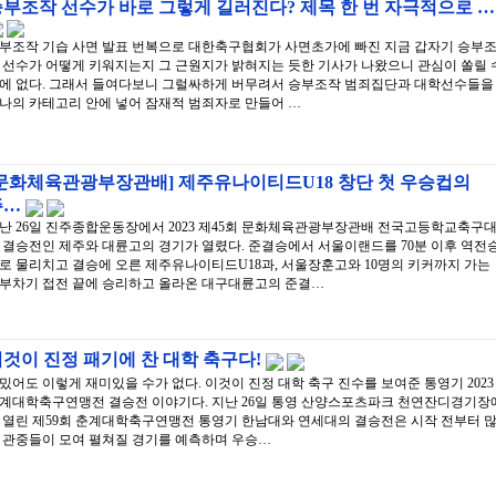
부조작 선수가 바로 그렇게 길러진다? 제목 한 번 자극적으로 …
부조작 기습 사면 발표 번복으로 대한축구협회가 사면초가에 빠진 지금 갑자기 승부
 선수가 어떻게 키워지는지 그 근원지가 밝혀지는 듯한 기사가 나왔으니 관심이 쏠릴 
에 없다. 그래서 들여다보니 그럴싸하게 버무려서 승부조작 범죄집단과 대학선수들을
나의 카테고리 안에 넣어 잠재적 범죄자로 만들어 …
[문화체육관광부장관배] 제주유나이티드U18 창단 첫 우승컵의
주…
난 26일 진주종합운동장에서 2023 제45회 문화체육관광부장관배 전국고등학교축구
 결승전인 제주와 대륜고의 경기가 열렸다. 준결승에서 서울이랜드를 70분 이후 역전
로 물리치고 결승에 오른 제주유나이티드U18과, 서울장훈고와 10명의 키커까지 가는
부차기 접전 끝에 승리하고 올라온 대구대륜고의 준결…
것이 진정 패기에 찬 대학 축구다!
밌어도 이렇게 재미있을 수가 없다. 이것이 진정 대학 축구 진수를 보여준 통영기 2023
계대학축구연맹전 결승전 이야기다. 지난 26일 통영 산양스포츠파크 천연잔디경기장
 열린 제59회 춘계대학축구연맹전 통영기 한남대와 연세대의 결승전은 시작 전부터 
 관중들이 모여 펼쳐질 경기를 예측하며 우승…