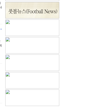
자
사
…
받
히