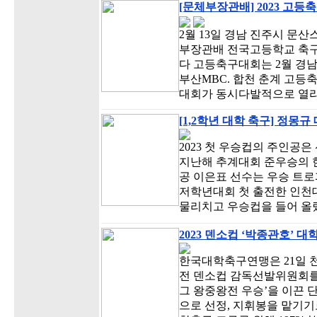
[문체부장관배] 2023 고등
2월 13일 경남 진주시 문
부장관배 전국고등학교 축구
다 고등축구대회는 2월 경
부산MBC. 합천 춘계 고
대회가 동시다발적으로 열리
[1,2학년 대학 축구] 정몽
2023 첫 우승컵의 주인공
지난해 추계대회 준우승의 한
공 이은표 선수는 우승 트로
저학년대회 첫 출전한 인천대
물리치고 우승컵을 들어 올렸
2023 덴소컵 ‘박종관호’ 
한국대학축구연맹은 21일 
전 덴소컵 감독선발위원회를 열
그 왕중왕전 우승’을 이끈 단
으로 선정, 지휘봉을 맡기기