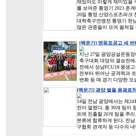
재밌어도 이렇게 재미있을 수
를 보여준 통영기 2023 
26일 통영 산양스포츠파크
대학축구연맹전 통영기 한남
많은 관중들이 모여 펼쳐질
[백운기] 영등포공고 세 번
지난 27일 광양공설운동장
축구대회 대망의 결승전에
전에서 성남FCU18 풍생
전부터 뛰어난 공격력과 조
변화 등 매 경기 다양한 
[백운기] 광양 벌을 용광로처
14일 전남 광양에서는 제2
전이 열렸다. 총 39개 팀이
트에 진출할 20개 팀을 추리고
본류에 합류하게 된다. 전
구협회 관계자 등 다수의 