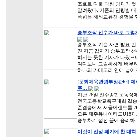
조호르 다룰 탁짐 팀과의 첫
알려왔다. 기존의 연령별 대
폭넓은 해외교류전 경험을 할
승부조작 선수가 바로 그렇게
승부조작 기습 사면 발표 
진 지금 갑자기 승부조작 선
혀지는 듯한 기사가 나왔으니
여다보니 그럴싸하게 버무
하나의 카테고리 안에 넣어
[문화체육관광부장관배] 제
주…
지난 26일 진주종합운동장에
전국고등학교축구대회 결승전
준결승에서 서울이랜드를 7
오른 제주유나이티드U18과,
승부차기 접전 끝에 승리하
이것이 진정 패기에 찬 대학