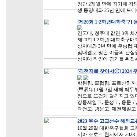
창단 2개월 만에 참가해 강
생 동명대와 25년 만에 드
[제20회 1·2학년대학축구]
건국대, 청주대 값진 3위 차
제20회 1.2학년 대학축구
상지대와 3년 만에 우승컵
맞대결로 많은 이들의 관심을
상지대 타임에 경기를 뒤집
[격전지를 찾아서①] 2024
학원팀, 클럽팀, 프로산하까
(甲辰年) 1월 3일 새해 벽
정으로 뜨겁게 달궈지고 있다
강릉제일고, 문성고, 용문고, 
과천고, 광문고, 제천제일고 
2023 우수 고교선수 해외
10월 29일 대한축구협회 
시아 조호르 현지에서 202