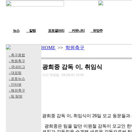
뉴스
칼럼
포토갤러리
커뮤니티
유망주
HOME
>>
학원축구
- 축구종합
- 학원축구
광희중 감독 이, 취임식
- 국내리그
- 대표팀
기사 작성일 :
08-08-01 10:49
- 포토뉴스
- 인터뷰
- 해외축구
- 팀 탐방
광희중 감독 이, 취임식이 26일 모교 동문들
광희중은 팀을 맡던 이원철 감독이 모교인 
코치가 감독직을 승계해 새로운 감독으로써 팀