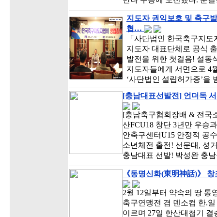
지도자 권익보호 및 축구
협…
「사단법인 한국축구지도자
지도자 대표단체로 공식 출
발전을 위한 첫걸음! 설
지도자들에게 서면으로 4
‘사단법인 설립허가증’을 
[충남대표선발전] 언더독 서
[충남축구협회장배 & 전국소
산FCU18 창단 3년만 우승
안축구센터U15 안정적 공수
소년체전 출전! 선문대, 성
충남대표 선발! 박성완 충남
《동명신화(東明神話)》 창조
2월 12일부터 약속의 땅 통
축구연맹전 겸 덴소컵 한.일
이르며 27일 한산대첩기 