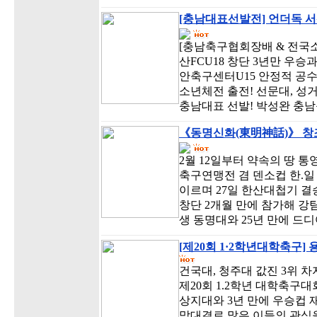
[충남대표선발전] 언더독 서
[충남축구협회장배 & 전국소
산FCU18 창단 3년만 우승
안축구센터U15 안정적 공수
소년체전 출전! 선문대, 성
충남대표 선발! 박성완 충남
《동명신화(東明神話)》 창조
2월 12일부터 약속의 땅 통
축구연맹전 겸 덴소컵 한.일
이르며 27일 한산대첩기 
창단 2개월 만에 참가해 강
생 동명대와 25년 만에 드
[제20회 1·2학년대학축구]
건국대, 청주대 값진 3위 차
제20회 1.2학년 대학축구
상지대와 3년 만에 우승컵
맞대결로 많은 이들의 관심을