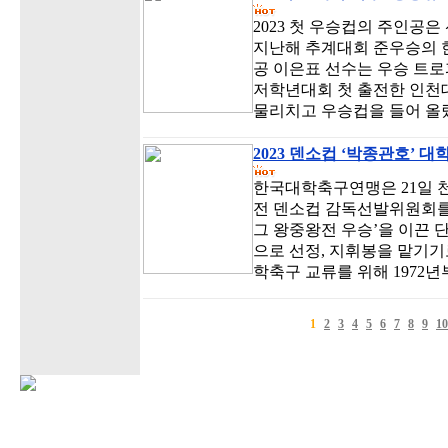
2023 첫 우승컵의 주인공
지난해 추계대회 준우승의 한
공 이은표 선수는 우승 트로
저학년대회 첫 출전한 인천대
물리치고 우승컵을 들어 올렸
2023 덴소컵 ‘박종관호’ 
한국대학축구연맹은 21일 
전 덴소컵 감독선발위원회를 열
그 왕중왕전 우승’을 이끈 단
으로 선정, 지휘봉을 맡기기
학축구 교류를 위해 1972
1
2
3
4
5
6
7
8
9
10