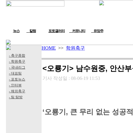
뉴스
칼럼
포토갤러리
커뮤니티
유망주
HOME
>>
학원축구
- 축구종합
- 학원축구
<오룡기> 남수원중, 안산부
- 국내리그
- 대표팀
기사 작성일 :
08-06-19 11:53
- 포토뉴스
- 인터뷰
- 해외축구
- 팀 탐방
‘오룡기, 큰 무리 없는 성공