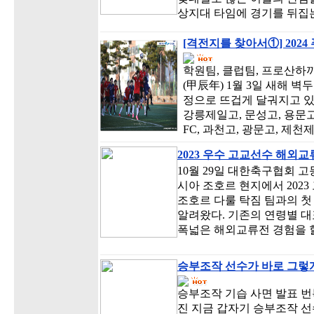
상지대 타임에 경기를 뒤집
[격전지를 찾아서①] 202
학원팀, 클럽팀, 프로산하
(甲辰年) 1월 3일 새해 
정으로 뜨겁게 달궈지고 있
강릉제일고, 문성고, 용문고,
FC, 과천고, 광문고, 제천
2023 우수 고교선수 해외
10월 29일 대한축구협회 
시아 조호르 현지에서 202
조호르 다룰 탁짐 팀과의 첫
알려왔다. 기존의 연령별 대
폭넓은 해외교류전 경험을 할
승부조작 선수가 바로 그렇게
승부조작 기습 사면 발표 
진 지금 갑자기 승부조작 선