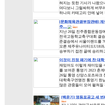
혀지는 듯한 기사가 나왔으니
여다보니 그럴싸하게 버무
하나의 카테고리 안에 넣어
[문화체육관광부장관배] 제
주…
지난 26일 진주종합운동장에
전국고등학교축구대회 결승전
준결승에서 서울이랜드를 7
오른 제주유나이티드U18과,
승부차기 접전 끝에 승리하
이것이 진정 패기에 찬 대학
재밌어도 이렇게 재미있을 수
를 보여준 통영기 2023 
26일 통영 산양스포츠파크
대학축구연맹전 통영기 한남
많은 관중들이 모여 펼쳐질
[백운기] 영등포공고 세 번