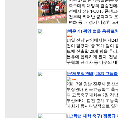
지난 27일 광양공설운동장
축구대회 대망의 결승전에
전에서 성남FCU18 풍생
전부터 뛰어난 공격력과 조
변화 등 매 경기 다양한 
[백운기] 광양 벌을 용광로처
14일 전남 광양에서는 제2
전이 열렸다. 총 39개 팀이
트에 진출할 20개 팀을 추리고
본류에 합류하게 된다. 전
구협회 관계자 등 다수의 
[문체부장관배] 2023 고등
2월 13일 경남 진주시 문
부장관배 전국고등학교 축구
다 고등축구대회는 2월 경
부산MBC. 합천 춘계 고
대회가 동시다발적으로 열리
[1,2학년 대학 축구] 정몽