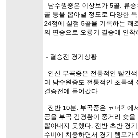
남수원중은 이상보가 5골. 류승우 
골 등을 뽑아낼 정도로 다양한 득
24점에 실점 5골을 기록하는 쾌
의 연승으로 오룡기 결승에 안착
- 결승전 경기상황
안산 부곡중은 전통적인 빨간색
며 남수원중도 전통적인 초록색 
결승전에 들어갔다.
전반 10분. 부곡중은 코너킥에
공을 부곡 김경환이 중거리 슛을
뽑아내지 못했다. 전반 초반 경기
수비에 치중하면서 경기 템포가 