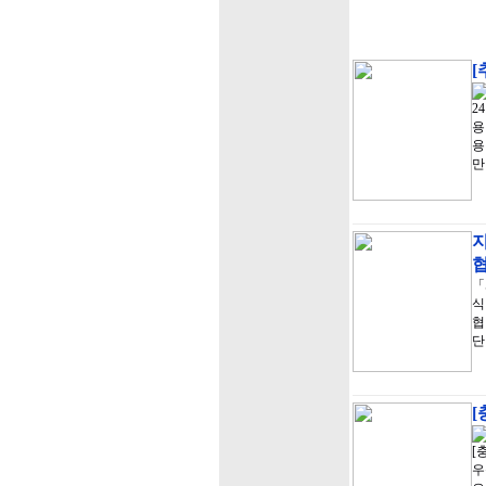
[
2
용
용
만
「
식
협
단
[
[
우