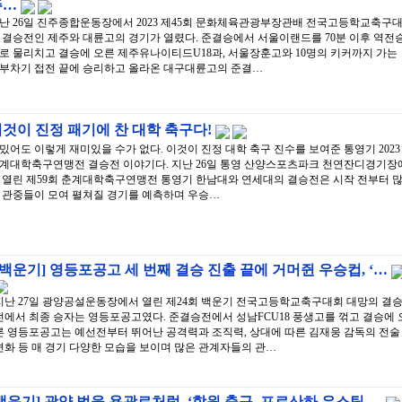
주…
난 26일 진주종합운동장에서 2023 제45회 문화체육관광부장관배 전국고등학교축구
 결승전인 제주와 대륜고의 경기가 열렸다. 준결승에서 서울이랜드를 70분 이후 역전
로 물리치고 결승에 오른 제주유나이티드U18과, 서울장훈고와 10명의 키커까지 가는
부차기 접전 끝에 승리하고 올라온 대구대륜고의 준결…
것이 진정 패기에 찬 대학 축구다!
밌어도 이렇게 재미있을 수가 없다. 이것이 진정 대학 축구 진수를 보여준 통영기 2023
계대학축구연맹전 결승전 이야기다. 지난 26일 통영 산양스포츠파크 천연잔디경기장
 열린 제59회 춘계대학축구연맹전 통영기 한남대와 연세대의 결승전은 시작 전부터 
 관중들이 모여 펼쳐질 경기를 예측하며 우승…
[백운기] 영등포공고 세 번째 결승 진출 끝에 거머쥔 우승컵, ‘…
지난 27일 광양공설운동장에서 열린 제24회 백운기 전국고등학교축구대회 대망의 결
전에서 최종 승자는 영등포공고였다. 준결승전에서 성남FCU18 풍생고를 꺾고 결승에 
른 영등포공고는 예선전부터 뛰어난 공격력과 조직력, 상대에 따른 김재웅 감독의 전술
변화 등 매 경기 다양한 모습을 보이며 많은 관계자들의 관…
백운기] 광양 벌을 용광로처럼, ‘학원 축구, 프로산하 유스팀 …