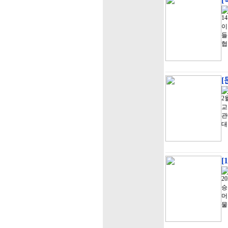
1
이
들
협
[
2
교
관
대
[
2
승
머
물