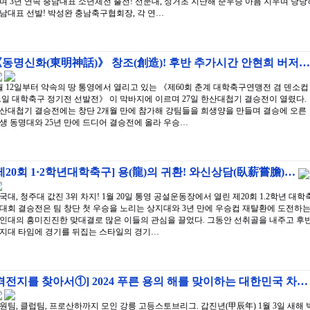
며 3년 연속 충남대표 소년체전 출전! 선문대, 성거초 지난해 준우승 아픔 지우며 당당
남대표 선발! 박성완 충남축구협회장, 각 연…
동명신화(東明神話)》 창조(創造)! 후반 추가시간 안현희 버저…
월 12일부터 약속의 땅 통영에서 열리고 있는 《제60회 춘계 대학축구연맹전 겸 덴소컵
.일 대학축구 정기전 선발전》 이 막바지에 이르며 27일 한산대첩기 결승전이 열렸다.
산대첩기 결승전에는 창단 2개월 만에 참가해 강팀들을 희생양을 만들며 결승에 오른
생 동명대와 25년 만에 드디어 결승전에 올라 우승…
제20회 1·2학년대학축구] 용(龍)의 귀환! 와신상담(臥薪嘗膽)…
국대, 청주대 값진 3위 차지! 1월 20일 통영 공설운동장에서 열린 제20회 1.2학년 대학
대회 결승전은 팀 창단 첫 우승을 노리는 상지대와 3년 만에 우승컵 재탈환에 도전하
인대의 흥미진진한 맞대결로 많은 이들의 관심을 끌었다. 그동안 선취골을 내주고 후
지대 타임에 경기를 뒤집는 스타일의 경기…
격전지를 찾아서①] 2024 푸른 용의 해를 맞이하는 대한민국 차…
원팀, 클럽팀, 프로산하까지 모인 강릉 고등스토브리그. 갑진년(甲辰年) 1월 3일 새해 