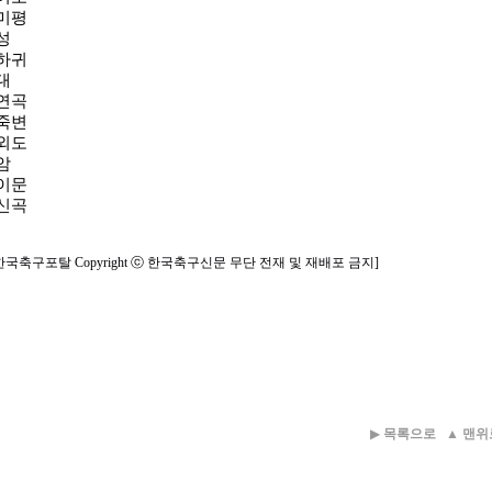
수미평
성
주하귀
대
기연곡
북죽변
주외도
암
울이문
기신곡
한국축구포탈 Copyright ⓒ 한국축구신문 무단 전재 및 재배포 금지]
▶
목록으로
▲
맨위