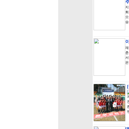
지
회
으
승
이
재
춘
서
은
[