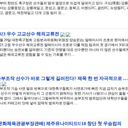
부터 한반도 축구장은 선수들의 땀과 열정으로 뜨겁게 달궈지고 있다. 구도(球道) 강릉
서는 강릉중앙고, 강릉제일고, 문성고, 용문고, 동북고, 이랜드FC, 광진FC, 뉴양동FC, 
고, 광문고, 제천제일고 12개 고등 팀이 모…
023 우수 고교선수 해외교류전
0월 29일 대한축구협회 고등분과위원회(위원장 양승운)는 말레이시아 조호르 현지에서
023 고등 우수선수 해외교류전 말레이시아 조호르 다룰 탁짐 팀과의 첫 경기에서 3대1
리했다는 승전보를 알려왔다. 기존의 연령별 대표 선수뿐만 아니라 더 많은 선수들에
넓은 해외교류전 경험을 할 수 있는 기회를 주기…
부조작 선수가 바로 그렇게 길러진다? 제목 한 번 자극적으로 …
부조작 기습 사면 발표 번복으로 대한축구협회가 사면초가에 빠진 지금 갑자기 승부
 선수가 어떻게 키워지는지 그 근원지가 밝혀지는 듯한 기사가 나왔으니 관심이 쏠릴 
에 없다. 그래서 들여다보니 그럴싸하게 버무려서 승부조작 범죄집단과 대학선수들을
나의 카테고리 안에 넣어 잠재적 범죄자로 만들어 …
[문화체육관광부장관배] 제주유나이티드U18 창단 첫 우승컵의