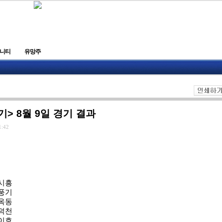
니티
유망주
> 8월 9일 경기 결과
1:42
울시흥
북풍기
산옥동
산덕천
기이호