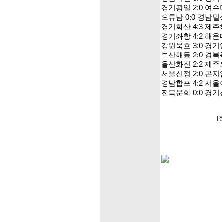
경기광일 2:0 여
오류남 0:0 경남밀
경기화산 4:3 제
경기좌항 4:2 해운
강원묵호 3:0 경
부산해동 2:0 경
울산화진 2:2 제
서울신정 2:0 곤지
경남합포 4:2 서
전북문화 0:0 경
[