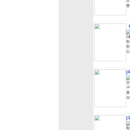
으
충
《
2
한
한
신
[
건
구
용
상
[
학