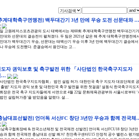
추계대학축구연맹전] 백두대간기 3년 만에 우승 도전 선문대와 
4일 고원레저스포츠관광의 도시 태백에서는 제60회 추계대학축구연맹전 백두대간기
인대와 선문대의 결승전이 펼쳐졌다. 두 팀은 2021년 같은 해 추계 대학축구연맹전에
인대가 백두대간기 우승, 선문대는 태백산기 우승 이후 3년 만에 백두대간기 결승에서
나 우승에 도전했다. 준결승에서 용인대는 고…
지도자 권익보호 및 축구발전 위한 「사단법인 한국축구지도자
협…
사단법인 한국축구지도자협회」 법인 설립 허가. 대한민국 축구 지도자 대표단체로 
 출범! 지도자 권익 보호 및 대한민국 축구 발전을 위한 첫걸음! 설동식 한국축구지도
회장은 전국 축구 지도자들에게 서면으로 4월 22일 문화체육관광부와 서울시로부터 ‘
법인 설립허가증’을 받았음을 알렸다. 설…
충남대표선발전] 언더독 서산FC 창단 3년만 우승과 함께 전국체
충남축구협회장배 & 전국소년체전 및 전국체전 선발전] 언더독 서산FCU18 창단 3년만
승과 함께 전국체전 충남대표 선발 쾌거! 천안축구센터U15 안정적 공수 밸런스 평가