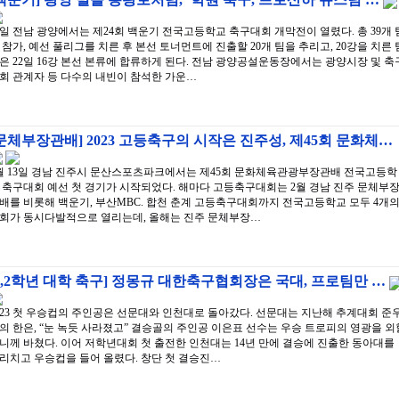
4일 전남 광양에서는 제24회 백운기 전국고등학교 축구대회 개막전이 열렸다. 총 39개 
 참가, 예선 풀리그를 치른 후 본선 토너먼트에 진출할 20개 팀을 추리고, 20강을 치른 
은 22일 16강 본선 본류에 합류하게 된다. 전남 광양공설운동장에서는 광양시장 및 축
회 관계자 등 다수의 내빈이 참석한 가운…
문체부장관배] 2023 고등축구의 시작은 진주성, 제45회 문화체…
월 13일 경남 진주시 문산스포츠파크에서는 제45회 문화체육관광부장관배 전국고등학
 축구대회 예선 첫 경기가 시작되었다. 해마다 고등축구대회는 2월 경남 진주 문체부
배를 비롯해 백운기, 부산MBC. 합천 춘계 고등축구대회까지 전국고등학교 모두 4개
회가 동시다발적으로 열리는데, 올해는 진주 문체부장…
1,2학년 대학 축구] 정몽규 대한축구협회장은 국대, 프로팀만 …
023 첫 우승컵의 주인공은 선문대와 인천대로 돌아갔다. 선문대는 지난해 추계대회 준
의 한은, “눈 녹듯 사라졌고” 결승골의 주인공 이은표 선수는 우승 트로피의 영광을 외
니께 바쳤다. 이어 저학년대회 첫 출전한 인천대는 14년 만에 결승에 진출한 동아대를
리치고 우승컵을 들어 올렸다. 창단 첫 결승진…