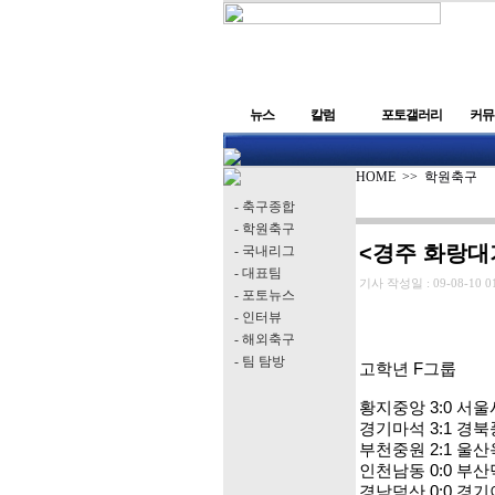
뉴스
칼럼
포토갤러리
커뮤
HOME
>>
학원축구
- 축구종합
- 학원축구
<경주 화랑대기
- 국내리그
- 대표팀
기사 작성일 :
09-08-10 0
- 포토뉴스
- 인터뷰
- 해외축구
- 팀 탐방
고학년 F그룹
황지중앙 3:0 서
경기마석 3:1 경
부천중원 2:1 울
인천남동 0:0 부
경남덕산 0:0 경