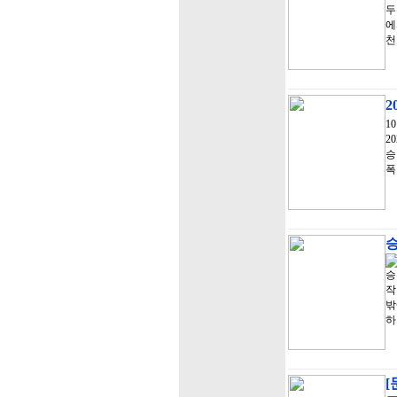
두
에
천
2
1
2
승
폭
승
승
작
밖
하