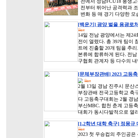
전에서 성남FCU18 풍생
전부터 뛰어난 공격력과 조
변화 등 매 경기 다양한 
[백운기] 광양 벌을 용광로처
14일 전남 광양에서는 제2
전이 열렸다. 총 39개 팀이
트에 진출할 20개 팀을 추리고
본류에 합류하게 된다. 전
구협회 관계자 등 다수의 
[문체부장관배] 2023 고등
2월 13일 경남 진주시 문
부장관배 전국고등학교 축구
다 고등축구대회는 2월 경
부산MBC. 합천 춘계 고
대회가 동시다발적으로 열리
[1,2학년 대학 축구] 정몽
2023 첫 우승컵의 주인공