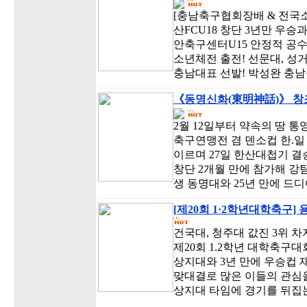
[충남축구협회장배 & 전국소
산FCU18 창단 3년만 우승
안축구센터U15 안정적 공수
소년체전 출전! 선문대, 성
충남대표 선발! 박성완 충남
《동명신화(東明神話)》 창조
2월 12일부터 약속의 땅 통
축구연맹전 겸 덴소컵 한.일
이르며 27일 한산대첩기 
창단 2개월 만에 참가해 강
생 동명대와 25년 만에 드
[제20회 1·2학년대학축구]
건국대, 청주대 값진 3위 차
제20회 1.2학년 대학축구
상지대와 3년 만에 우승컵
맞대결로 많은 이들의 관심을
상지대 타임에 경기를 뒤집