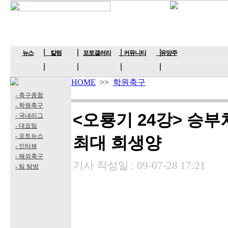
뉴스
칼럼
포토갤러리
커뮤니티
유망주
HOME
>>
학원축구
- 축구종합
- 학원축구
<오룡기 24강> 승부
- 국내리그
- 대표팀
- 포토뉴스
최대 희생양
- 인터뷰
- 해외축구
기사 작성일 :
09-07-28 17:21
- 팀 탐방