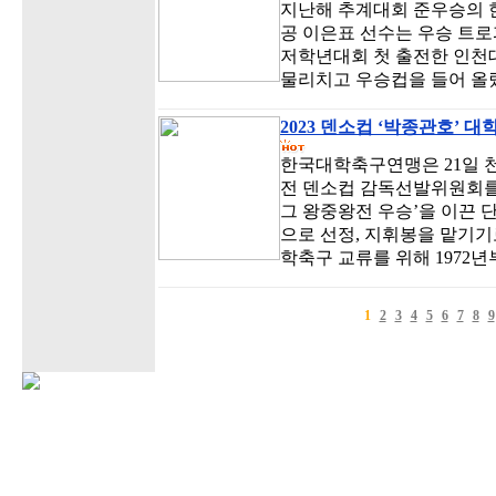
지난해 추계대회 준우승의 한
공 이은표 선수는 우승 트로
저학년대회 첫 출전한 인천대
물리치고 우승컵을 들어 올렸
2023 덴소컵 ‘박종관호’ 
한국대학축구연맹은 21일 
전 덴소컵 감독선발위원회를 열
그 왕중왕전 우승’을 이끈 단
으로 선정, 지휘봉을 맡기기
학축구 교류를 위해 1972
1
2
3
4
5
6
7
8
9