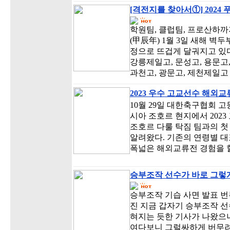
[격전지를 찾아서①] 2024
학원팀, 클럽팀, 프로산하까
(甲辰年) 1월 3일 새해 벽
정으로 뜨겁게 달궈지고 있다
강릉제일고, 문성고, 용문고, 
과천고, 광문고, 제천제일고 
2023 우수 고교선수 해외
10월 29일 대한축구협회 
시아 조호르 현지에서 202
조호르 다룰 탁짐 팀과의 첫
알려왔다. 기존의 연령별 대
폭넓은 해외교류전 경험을 할
승부조작 선수가 바로 그렇게
승부조작 기습 사면 발표 
진 지금 갑자기 승부조작 선
혀지는 듯한 기사가 나왔으니
여다보니 그럴싸하게 버무