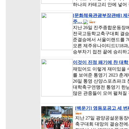
하나의 카테고리 안에 넣어
[문화체육관광부장관배] 제
주…
지난 26일 진주종합운동장에
전국고등학교축구대회 결승전
준결승에서 서울이랜드를 7
오른 제주유나이티드U18과,
승부차기 접전 끝에 승리하
이것이 진정 패기에 찬 대학
재밌어도 이렇게 재미있을 수
를 보여준 통영기 2023 
26일 통영 산양스포츠파크
대학축구연맹전 통영기 한남
많은 관중들이 모여 펼쳐질
[백운기] 영등포공고 세 번
지난 27일 광양공설운동장
축구대회 대망의 결승전에