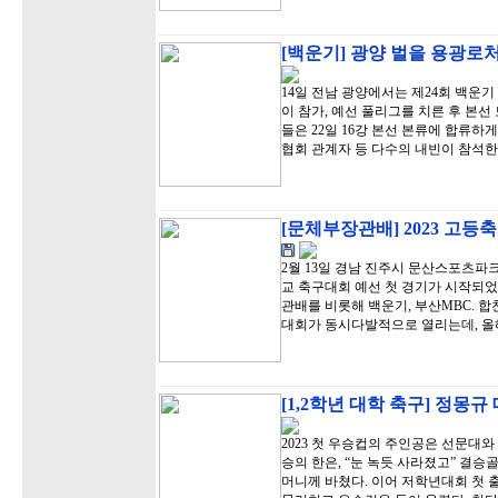
[백운기] 광양 벌을 용광로처
14일 전남 광양에서는 제24회 백운기
이 참가, 예선 풀리그를 치른 후 본선 
들은 22일 16강 본선 본류에 합류
협회 관계자 등 다수의 내빈이 참석한
[문체부장관배] 2023 고등
2월 13일 경남 진주시 문산스포츠
교 축구대회 예선 첫 경기가 시작되었
관배를 비롯해 백운기, 부산MBC. 
대회가 동시다발적으로 열리는데, 올
[1,2학년 대학 축구] 정몽
2023 첫 우승컵의 주인공은 선문대
승의 한은, “눈 녹듯 사라졌고” 결
머니께 바쳤다. 이어 저학년대회 첫 