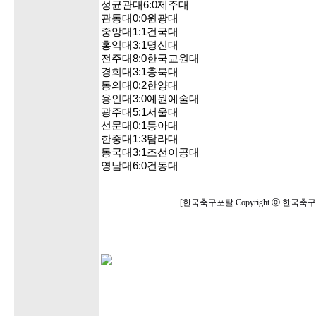
성균관대6:0제주대
관동대0:0원광대
중앙대1:1건국대
홍익대3:1명신대
전주대8:0한국교원대
경희대3:1충북대
동의대0:2한양대
용인대3:0예원예술대
광주대5:1서울대
선문대0:1동아대
한중대1:3탐라대
동국대3:1조선이공대
영남대6:0건동대
[한국축구포탈 Copyright ⓒ 한국