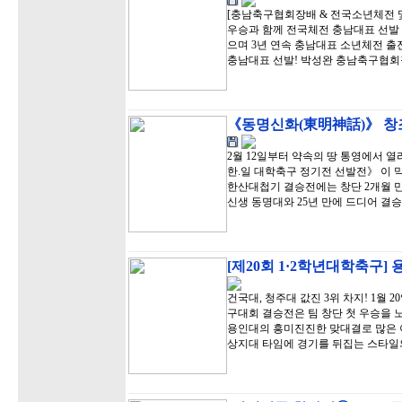
[충남축구협회장배 & 전국소년체전 및
우승과 함께 전국체전 충남대표 선발 
으며 3년 연속 충남대표 소년체전 출
충남대표 선발! 박성완 충남축구협회장
《동명신화(東明神話)》 창조
2월 12일부터 약속의 땅 통영에서 
한.일 대학축구 정기전 선발전》 이 
한산대첩기 결승전에는 창단 2개월 
신생 동명대와 25년 만에 드디어 결
[제20회 1·2학년대학축구]
건국대, 청주대 값진 3위 차지! 1월 
구대회 결승전은 팀 창단 첫 우승을 
용인대의 흥미진진한 맞대결로 많은 
상지대 타임에 경기를 뒤집는 스타일