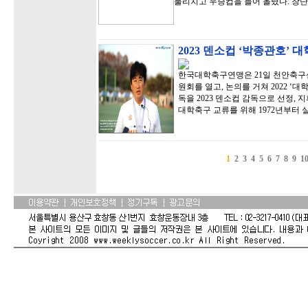
물리치고 우승컵을 들어 올렸다. 창단
2023 덴소컵 ‘박종관호’
한국대학축구연맹은 21일 천안축구
원회를 열고, 논의를 거쳐 2022 ‘
독을 2023 덴소컵 감독으로 선정,
대학축구 교류를 위해 1972년부터
1
2
3
4
5
6
7
8
9
1