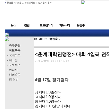
뉴스
칼럼
포토갤러리
커뮤니티
유망주
HOME
>>
학원축구
- 축구종합
- 학원축구
<춘계대학연맹전> 대회 4일째 전
- 국내리그
- 대표팀
기사 작성일 :
09-04-17 17:03
- 포토뉴스
- 인터뷰
- 해외축구
4월 17일 경기결과
- 팀 탐방
상지대1:3조선대
고려대1:0명지대
광운대4:0영동대
경기대10:0전남과학대