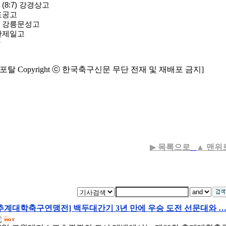
 (8:7) 강경상고
목포공고
:2) 강릉문성고
군산제일고
장
탈 Copyright ⓒ 한국축구신문 무단 전재 및 재배포 금지]
▶
목록으로
▲
맨위
추계대학축구연맹전] 백두대간기 3년 만에 우승 도전 선문대와 