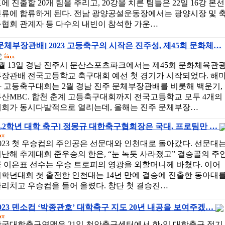
에 진출할 20개 팀을 추리고, 20강을 치른 팀들은 22일 16강 본선
본류에 합류하게 된다. 전남 광양공설운동장에서는 광양시장 및 
구협회 관계자 등 다수의 내빈이 참석한 가운…
문체부장관배] 2023 고등축구의 시작은 진주성, 제45회 문화체…
월 13일 경남 진주시 문산스포츠파크에서는 제45회 문화체육관
부장관배 전국고등학교 축구대회 예선 첫 경기가 시작되었다. 해
다 고등축구대회는 2월 경남 진주 문체부장관배를 비롯해 백운기,
부산MBC. 합천 춘계 고등축구대회까지 전국고등학교 모두 4개의
대회가 동시다발적으로 열리는데, 올해는 진주 문체부장…
1,2학년 대학 축구] 정몽규 대한축구협회장은 국대, 프로팀만 …
023 첫 우승컵의 주인공은 선문대와 인천대로 돌아갔다. 선문대
난해 추계대회 준우승의 한은, “눈 녹듯 사라졌고” 결승골의 주
 이은표 선수는 우승 트로피의 영광을 외할머니께 바쳤다. 이어
학년대회 첫 출전한 인천대는 14년 만에 결승에 진출한 동아대
리치고 우승컵을 들어 올렸다. 창단 첫 결승진…
023 덴소컵 ‘박종관호’ 대학축구 지도 20년 내공을 보여주겠…
한국대학축구연맹은 21일 천안축구센터에서 한·일 대학축구 정기