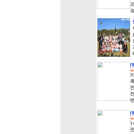
오
[
전
전
변
[
1
전