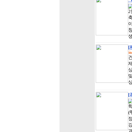
2
축
창
생
[
건
제
맞
[
학
(
정
강
과