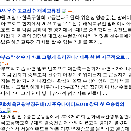
023 우수 고교선수 해외교류전
0월 29일 대한축구협회 고등분과위원회(위원장 양승운)는 말레
아 조호르 현지에서 2023 고등 우수선수 해외교류전 말레이시아
호르 다룰 탁짐 팀과의 첫 경기에서 3대1로 승리했다는 승전보
려왔다. 기존의 연령별 대표 선수뿐만 아니라 더 많은 선수들에
넓은 해외교류전 경험을 할 수 있는 기회를 주기…
부조작 선수가 바로 그렇게 길러진다? 제목 한 번 자극적으로 …
승부조작 기습 사면 발표 번복으로 대한축구협회가 사면초가에 빠
 지금 갑자기 승부조작 선수가 어떻게 키워지는지 그 근원지가 
지는 듯한 기사가 나왔으니 관심이 쏠릴 수밖에 없다. 그래서 들
여다보니 그럴싸하게 버무려서 승부조작 범죄집단과 대학선수들
하나의 카테고리 안에 넣어 잠재적 범죄자로 만들어 …
[문화체육관광부장관배] 제주유나이티드U18 창단 첫 우승컵의
주…
난 26일 진주종합운동장에서 2023 제45회 문화체육관광부장관
전국고등학교축구대회 결승전인 제주와 대륜고의 경기가 열렸다.
준결승에서 서울이랜드를 70분 이후 역전승으로 물리치고 결승에