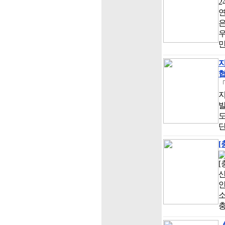
은
우
지
[
[
산
안
소
충
《