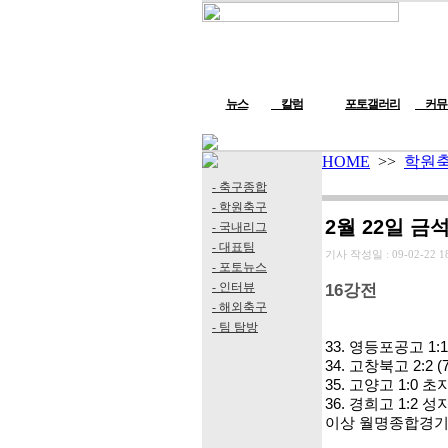
뉴스
칼럼
포토갤러리
커뮤
HOME
>>
학원
- 축구종합
- 학원축구
2월 22일 금
- 국내리그
- 대표팀
기사 작성일 :
09-02-22 1
- 포토뉴스
- 인터뷰
16강전
- 해외축구
- 팀 탐방
33. 영등포공고 1:1
34. 고창북고 2:2 (
35. 고양고 1:0 
36. 경희고 1:2 
이상 월명종합경