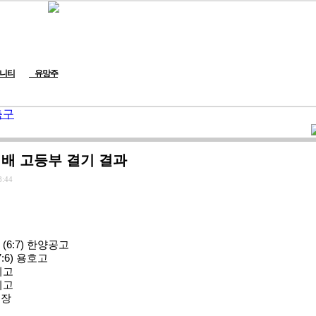
니티
유망주
축구
석배 고등부 결기 결과
8:44
 (6:7) 한양공고
7:6) 용호고
초지고
성지고
기장