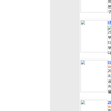
트
[
2
[
2
지
공
저
물
2