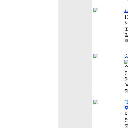
2
1
시
조
알
폭
승
진
혀
지