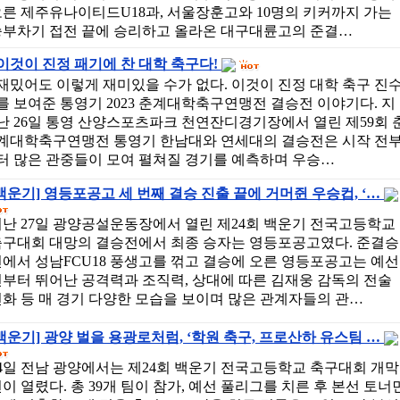
른 제주유나이티드U18과, 서울장훈고와 10명의 키커까지 가는
승부차기 접전 끝에 승리하고 올라온 대구대륜고의 준결…
이것이 진정 패기에 찬 대학 축구다!
재밌어도 이렇게 재미있을 수가 없다. 이것이 진정 대학 축구 진
를 보여준 통영기 2023 춘계대학축구연맹전 결승전 이야기다. 지
난 26일 통영 산양스포츠파크 천연잔디경기장에서 열린 제59회 
계대학축구연맹전 통영기 한남대와 연세대의 결승전은 시작 전
터 많은 관중들이 모여 펼쳐질 경기를 예측하며 우승…
백운기] 영등포공고 세 번째 결승 진출 끝에 거머쥔 우승컵, ‘…
지난 27일 광양공설운동장에서 열린 제24회 백운기 전국고등학교
축구대회 대망의 결승전에서 최종 승자는 영등포공고였다. 준결승
에서 성남FCU18 풍생고를 꺾고 결승에 오른 영등포공고는 예선
부터 뛰어난 공격력과 조직력, 상대에 따른 김재웅 감독의 전술
화 등 매 경기 다양한 모습을 보이며 많은 관계자들의 관…
백운기] 광양 벌을 용광로처럼, ‘학원 축구, 프로산하 유스팀 …
4일 전남 광양에서는 제24회 백운기 전국고등학교 축구대회 개막
이 열렸다. 총 39개 팀이 참가, 예선 풀리그를 치른 후 본선 토너