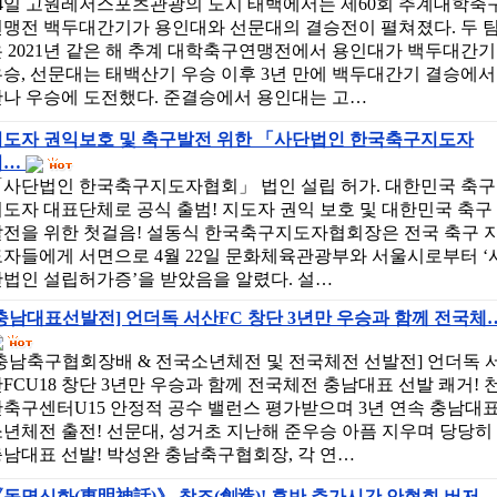
24일 고원레저스포츠관광의 도시 태백에서는 제60회 추계대학축
연맹전 백두대간기가 용인대와 선문대의 결승전이 펼쳐졌다. 두 
 2021년 같은 해 추계 대학축구연맹전에서 용인대가 백두대간기
승, 선문대는 태백산기 우승 이후 3년 만에 백두대간기 결승에서
만나 우승에 도전했다. 준결승에서 용인대는 고…
지도자 권익보호 및 축구발전 위한 「사단법인 한국축구지도자
협…
「사단법인 한국축구지도자협회」 법인 설립 허가. 대한민국 축구
도자 대표단체로 공식 출범! 지도자 권익 보호 및 대한민국 축구
발전을 위한 첫걸음! 설동식 한국축구지도자협회장은 전국 축구 
도자들에게 서면으로 4월 22일 문화체육관광부와 서울시로부터 ‘
단법인 설립허가증’을 받았음을 알렸다. 설…
충남대표선발전] 언더독 서산FC 창단 3년만 우승과 함께 전국체
충남축구협회장배 & 전국소년체전 및 전국체전 선발전] 언더독 
FCU18 창단 3년만 우승과 함께 전국체전 충남대표 선발 쾌거! 
축구센터U15 안정적 공수 밸런스 평가받으며 3년 연속 충남대
년체전 출전! 선문대, 성거초 지난해 준우승 아픔 지우며 당당히
남대표 선발! 박성완 충남축구협회장, 각 연…
동명신화(東明神話)》 창조(創造)! 후반 추가시간 안현희 버저…