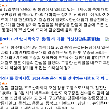
월 12일부터 약속의 땅 통영에서 열리고 있는 《제60회 춘계 대학
구연맹전 겸 덴소컵 한.일 대학축구 정기전 선발전》 이 막바지
이르며 27일 한산대첩기 결승전이 열렸다. 한산대첩기 결승전에는
단 2개월 만에 참가해 강팀들을 희생양을 만들며 결승에 오른 신
 동명대와 25년 만에 드디어 결승전에 올라 우승…
제20회 1·2학년대학축구] 용(龍)의 귀환! 와신상담(臥薪嘗膽)…
국대, 청주대 값진 3위 차지! 1월 20일 통영 공설운동장에서 열린
20회 1.2학년 대학축구대회 결승전은 팀 창단 첫 우승을 노리는
상지대와 3년 만에 우승컵 재탈환에 도전하는 용인대의 흥미진진
대결로 많은 이들의 관심을 끌었다. 그동안 선취골을 내주고 후
상지대 타임에 경기를 뒤집는 스타일의 경기…
격전지를 찾아서①] 2024 푸른 용의 해를 맞이하는 대한민국 차…
원팀, 클럽팀, 프로산하까지 모인 강릉 고등스토브리그. 갑진년
甲辰年) 1월 3일 새해 벽두부터 한반도 축구장은 선수들의 땀과 
으로 뜨겁게 달궈지고 있다. 구도(球道) 강릉에서는 강릉중앙고,
릉제일고, 문성고, 용문고, 동북고, 이랜드FC, 광진FC, 뉴양동FC
천고, 광문고, 제천제일고 12개 고등 팀이 모…