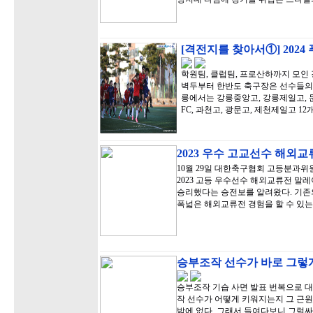
[격전지를 찾아서①] 202
학원팀, 클럽팀, 프로산하까지 모인 
벽두부터 한반도 축구장은 선수들의 
릉에서는 강릉중앙고, 강릉제일고, 문성
FC, 과천고, 광문고, 제천제일고 12
2023 우수 고교선수 해외
10월 29일 대한축구협회 고등분과
2023 고등 우수선수 해외교류전 말
승리했다는 승전보를 알려왔다. 기존
폭넓은 해외교류전 경험을 할 수 있는
승부조작 선수가 바로 그렇게
승부조작 기습 사면 발표 번복으로 
작 선수가 어떻게 키워지는지 그 근원
밖에 없다. 그래서 들여다보니 그럴