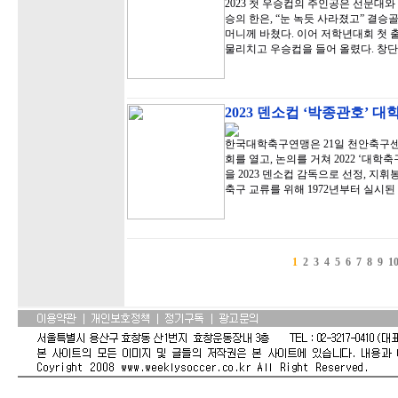
2023 첫 우승컵의 주인공은 선문대
승의 한은, “눈 녹듯 사라졌고” 결
머니께 바쳤다. 이어 저학년대회 첫 
물리치고 우승컵을 들어 올렸다. 창단
2023 덴소컵 ‘박종관호’ 
한국대학축구연맹은 21일 천안축구센
회를 열고, 논의를 거쳐 2022 ‘대
을 2023 덴소컵 감독으로 선정, 지
축구 교류를 위해 1972년부터 실시
1
2
3
4
5
6
7
8
9
1