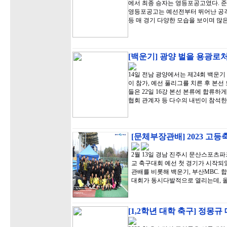
에서 최종 승자는 영등포공고였다. 준
영등포공고는 예선전부터 뛰어난 공격
등 매 경기 다양한 모습을 보이며 많
[백운기] 광양 벌을 용광로처
14일 전남 광양에서는 제24회 백운기
이 참가, 예선 풀리그를 치른 후 본선 
들은 22일 16강 본선 본류에 합류
협회 관계자 등 다수의 내빈이 참석한
[문체부장관배] 2023 고
2월 13일 경남 진주시 문산스포
교 축구대회 예선 첫 경기가 시작되
관배를 비롯해 백운기, 부산MBC.
대회가 동시다발적으로 열리는데, 
[1,2학년 대학 축구] 정몽