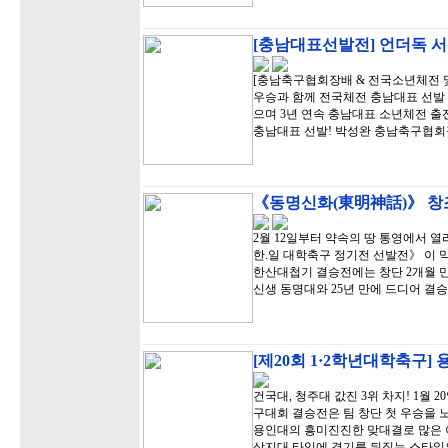
[충남대표선발전] 언더독 서
[충남축구협회장배 & 전국소년체전 및
우승과 함께 전국체전 충남대표 선발 
으며 3년 연속 충남대표 소년체전 출
충남대표 선발! 박성완 충남축구협회장
《동명신화(東明神話)》 창조
2월 12일부터 약속의 땅 통영에서 
한.일 대학축구 정기전 선발전》 이 
한산대첩기 결승전에는 창단 2개월 
신생 동명대와 25년 만에 드디어 결
[제20회 1·2학년대학축구]
건국대, 청주대 값진 3위 차지! 1월 
구대회 결승전은 팀 창단 첫 우승을 
용인대의 흥미진진한 맞대결로 많은 
상지대 타임에 경기를 뒤집는 스타일