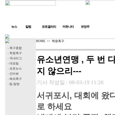
뉴스
칼럼
포토갤러리
커뮤니티
유망주
HOME
>>
학원축구
- 축구종합
- 학원축구
유소년연맹 , 두 번 
- 국내리그
- 대표팀
지 않으리---
- 포토뉴스
- 인터뷰
- 해외축구
기사 작성일 :
08-03-19 11:26
- 팀 탐방
서귀포시, 대회에 왔
로 하세요