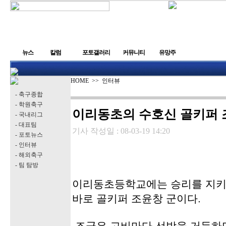
뉴스
칼럼
포토갤러리
커뮤니티
유망주
HOME
>>
인터뷰
- 축구종합
- 학원축구
이리동초의 수호신 골키퍼
- 국내리그
- 대표팀
기사 작성일 :
08-03-19 14:20
- 포토뉴스
- 인터뷰
- 해외축구
- 팀 탐방
이리동초등학교에는 승리를 지키는
바로 골키퍼 조윤창 군이다.