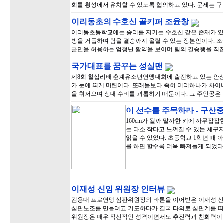
회를 횡성에서 유치할 수 있도록 협의하고 있다. 문제는 구
이리동초의 수호신 골키퍼 조윤창
이리동초등학교에는 승리를 지키는 수호신 같은 존재가 있다
방을 거듭하며 팀을 결승까지 올릴 수 있는 장본인이다. 조군
골만을 허용하는 엄청난 활약을 보이며 팀의 결승행을 직접
국가대표를 꿈꾸는 성실맨
제8회 칠십리배 춘계유소년연맹대회에 출전하고 있는 안
가 눈에 띄게 마련이다. 또래들보다 족히 머리하나가 차이
을 휘저으며 상대 수비를 괴롭히기 때문이다. 그 주인공은 
이 선수를 주목하라 - 구산
160cm가 될까 말까한 키에 까무잡
는 다소 작다고 느껴질 수 있는 체구
읽을 수 있었다. 초등학교 1학년 때
를 하면 할수록 더욱 빠져들게 되었다
이재성 신임 위원장 인터뷰
김용대 프로연맹 심판위원장의 바톤을 이어받은 이재성 신
심판노조를 만들려고 기도하다가 결국 타의로 심판계를 떠
위원장은 매우 직선적인 성격이면서도 추진력과 친화력이 