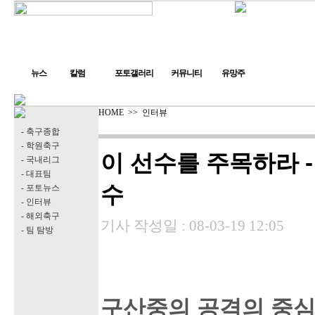
뉴스
칼럼
포토갤러리
커뮤니티
유망주
HOME
>>
인터뷰
- 축구종합
- 학원축구
이 선수를 주목하라 
- 국내리그
- 대표팀
수
- 포토뉴스
- 인터뷰
- 해외축구
기사 작성일 :
08-03-19 12:05
- 팀 탐방
구산중의 공격의 중심