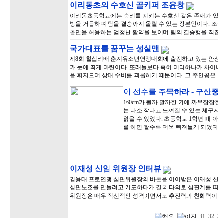
이리동초의 수호신 골키퍼 조윤창
이리동초등학교에는 승리를 지키는 수호신 같은 존재가 있다
방을 거듭하며 팀을 결승까지 올릴 수 있는 장본인이다. 조군
골만을 허용하는 엄청난 활약을 보이며 팀의 결승행을 직접
국가대표를 꿈꾸는 성실맨
제8회 칠십리배 춘계유소년연맹대회에 출전하고 있는 안
가 눈에 띄게 마련이다. 또래들보다 족히 머리하나가 차이
을 휘저으며 상대 수비를 괴롭히기 때문이다. 그 주인공은 
이 선수를 주목하라 - 구산
160cm가 될까 말까한 키에 까무잡
는 다소 작다고 느껴질 수 있는 체구
읽을 수 있었다. 초등학교 1학년 때
를 하면 할수록 더욱 빠져들게 되었다
이재성 신임 위원장 인터뷰
김용대 프로연맹 심판위원장의 바톤을 이어받은 이재성 신
심판노조를 만들려고 기도하다가 결국 타의로 심판계를 떠
위원장은 매우 직선적인 성격이면서도 추진력과 친화력이 
31
32