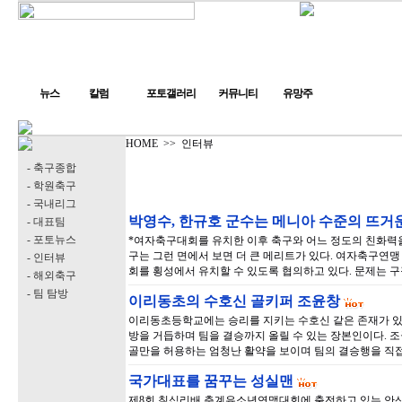
뉴스
칼럼
포토갤러리
커뮤니티
유망주
HOME
>>
인터뷰
- 축구종합
- 학원축구
- 국내리그
박영수, 한규호 군수는 메니아 수준의 뜨거운
- 대표팀
- 포토뉴스
*여자축구대회를 유치한 이후 축구와 어느 정도의 친화력을
구는 그런 면에서 보면 더 큰 메리트가 있다. 여자축구연맹
- 인터뷰
회를 횡성에서 유치할 수 있도록 협의하고 있다. 문제는 구
- 해외축구
- 팀 탐방
이리동초의 수호신 골키퍼 조윤창
이리동초등학교에는 승리를 지키는 수호신 같은 존재가 있다
방을 거듭하며 팀을 결승까지 올릴 수 있는 장본인이다. 조군
골만을 허용하는 엄청난 활약을 보이며 팀의 결승행을 직접
국가대표를 꿈꾸는 성실맨
제8회 칠십리배 춘계유소년연맹대회에 출전하고 있는 안