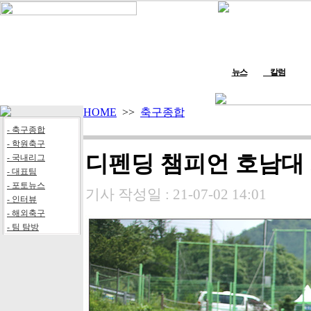
뉴스
칼럼
HOME
>>
축구종합
- 축구종합
- 학원축구
디펜딩 챔피언 호남대 
- 국내리그
- 대표팀
- 포토뉴스
기사 작성일 :
21-07-02 14:01
- 인터뷰
- 해외축구
- 팀 탐방