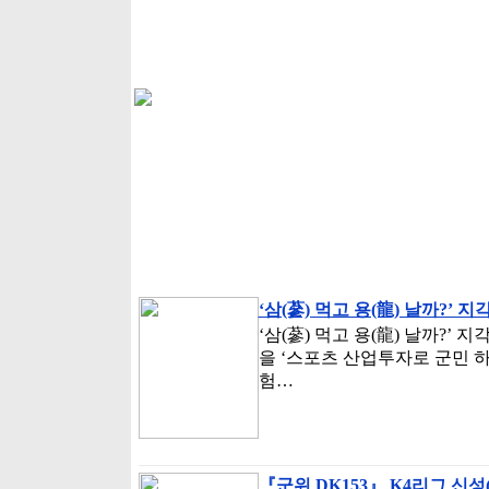
‘삼(蔘) 먹고 용(龍) 날까?’ 
‘삼(蔘) 먹고 용(龍) 날까?
을 ‘스포츠 산업투자로 군민 
험…
『군위 DK153』 K4리그 신성