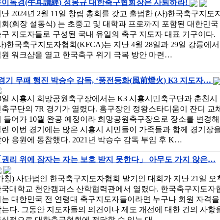
우이독경(牛耳讀經) 정몽규 대한축구협회장은 사퇴하라!
난 2024년 2월 11일 창립 총회를 갖고 출범한 (사)한국축구지도
회(회장 설동식) 는 초중고 및 대학과 프로까지 포함된 대한민국
구 지도자들로 구성된 국내 유일의 축구 지도자 대표 기구이다.
사)한국축구지도자협회(KFCA)는 지난 4월 28일과 29일 강릉에서
원 워크샵을 열고 한국축구 위기 극복 방안 마련…
경기 무패 행진 박승수 감독, ‘풍전등화(風前燈火) K3 지도자…
28일 시흥시 희망공원축구장에서는 K3 시흥시민축구단과 춘천시
축구단의 7R 경기가 열렸다. 홈구장인 정왕스타디움이 잔디 교
에 들어가 10월 완공 예정이라 희망공원축구장으로 장소를 변경해
열린 이번 경기에는 많은 시흥시 시민들이 가족들과 함께 경기장
아 응원에 동참했다. 2021년 박승수 감독 부임 후 K…
권리 위에 잠자는 자는 보호 받지 못한다」 아무도 가지 않은…
가칭) 사단법인 한국축구지도자협회 발기인 대회가 지난 21일 오
단국대학교 천안캠퍼스 산학협력관에서 열렸다. 한국축구지도자
회는 대한민국 전 연령대 축구지도자들이라면 누구나 회원 자격을
는다. 그동안 지도자들의 의견이나 제도 개선에 대한 건의 사항
공식적으로 대한축구협회에 전달할 수 있는 대…