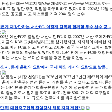
 단장)은 최근 연고지 협약을 체결하고 군위군을 연고지로 하는
4 리그 팀 창단 추진 작업을 마무리하고 있다. 이미 2024년 12월 
 모집 공고를 내고 테스트를 거쳐 20여 명의 선수…
롭게 재창단하는 서산FC, 이정재 감독과 함께할 우수 선수 공…
002년 예산FC로 출발한 서산시민FC, 이후 2007년 서산 오메가FC
 지금의 K3리그(내셔널리그)로 참가했지만, 지자체의 미비한 지
으로 예산FC로 연고 이전하고 2010년 결국 내셔널리그에서 탈
 한 뒤 해체의 아픔을 맛봤다. 이제, 15년 만에 서산FC를 재창단
 되는 서산시는 쓰디쓴 아픔을 겪은 만큼 이완섭 시…
영시, 동계 훈련의 요람에서 국제 해양 레저의 요람으로 발돋…
남 통영시(시장 천영기)는 2026년과 2027년 2년간 제62회와 제6
회 춘계대학축구연맹전 통영시 개최를 확정 지었다고 알렸다. 통
시는 14년 연속 춘계대학축구연맹전 유치에 성공하며 전국 대학축
의 중심지로서 입지를 확고히 하고, 전국 80여 개 대학 축구팀이
참가하는 국내 최대 규모의 전국대회를 유치함으로써 …
[단독] 대한축구협회 전임강사 채용 자격 제한?