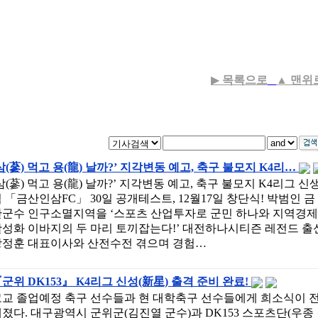
▶
목록으로
▲
맨위
삼(蔘) 먹고 용(龍) 날까?’ 지각변동 예고, 축구 불모지 K4리…
삼(蔘) 먹고 용(龍) 날까?’ 지각변동 예고, 축구 불모지 K4리그 신
 「금산인삼FC」 30일 공개테스트, 12월17일 창단식! 박범인 금
산군수 인구소멸지역을 ‘스포츠 산업투자로 군민 하나와 지역경제
활성화 이바지의 두 마리 토끼잡는다!’ 대전하나시티즌 레전드 출
강정훈 대표이사와 산전수전 겪으며 경험…
군위 DK153』 K4리그 신성(新星) 출격 준비 완료!
고교 졸업예정 축구 선수들과 현 대학축구 선수들에게 희소식이 
졌다. 대구광역시 군위군(김진열 군수)과 DK153 스포츠단(우종