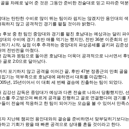
승 골을 차례로 넣어 준 것은 그동안 준비한 전술대로 믿고 따라준 덕분
남대는 탄탄한 수비로 많이 뛰는 팀이라 쉽지는 않겠지만 용인대의 색
려워하지 않고 공격적인 경기를 펼칠 것이라 밝혔다.
 후보 중 한 팀인 중앙대와 경기를 펼친 호남대는 예상과는 달리 파
앙대의 수비에 경기 초반 애를 먹기는 했지만, 전반 36분 이준희의 선
도하기 시작, 실점 이후 추격하는 중앙대의 파상공세를 골키퍼 김준성
내며 전반전을 마쳤다.
선 감독과 원팀으로 돌아온 호남대는 더욱더 공격적으로 나서면서 후
 골로 2:0으로 달아났다.
까지 포기하지 않고 공격을 이어간 끝, 후반 47분 정종근의 만회 골을
뒤집기는 역부족으로 호남대에 패하면서 대회를 마감했다.
005년, 15년이어서 이 대회 세 번째 결승에 진출하는 팀이 되었다.
 김강선 감독은 중앙대가 예상과 다른 전술로 나와서 당황했지만, 
패스를 주고받으며 빠르게 공격을 진행하고 골로 연결했다며 경기를 
들이 전술에 적응하고 한 팀이 되어가는 모습을 볼 수 있어서 만족
이자 지난해 챔피언 용인대와의 결승을 준비하면서 맞부딪히기보다
하고 기회가 왔을 때 빠른 공격으로 상대를 흔들 것이라고 한다.