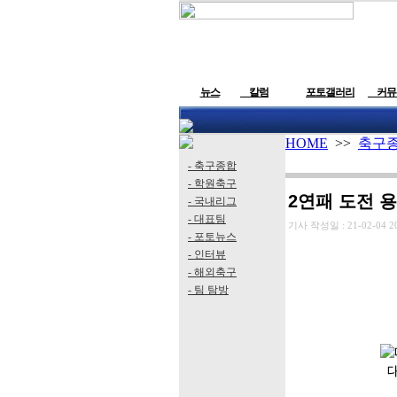
뉴스
칼럼
포토갤러리
커뮤
HOME
>>
축구
- 축구종합
- 학원축구
2연패 도전 
- 국내리그
- 대표팀
기사 작성일 :
21-02-04 2
- 포토뉴스
- 인터뷰
- 해외축구
- 팀 탐방