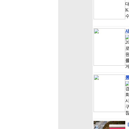
대
K
수
새
2
로
원
를
게
통
경
구