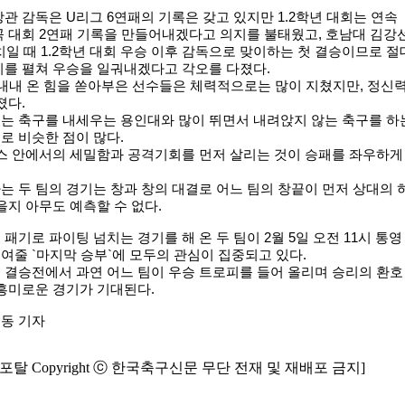
관 감독은 U리그 6연패의 기록은 갖고 있지만 1.2학년 대회는 연속
 대회 2연패 기록을 만들어내겠다고 의지를 불태웠고, 호남대 김강
코치일 때 1.2학년 대회 우승 이후 감독으로 맞이하는 첫 결승이므로 절
기를 펼쳐 우승을 일궈내겠다고 각오를 다졌다.
 내내 온 힘을 쏟아부은 선수들은 체력적으로는 많이 지쳤지만, 정신
졌다.
는 축구를 내세우는 용인대와 많이 뛰면서 내려앉지 않는 축구를 하
로 비슷한 점이 많다.
박스 안에서의 세밀함과 공격기회를 먼저 살리는 것이 승패를 좌우하게
 두 팀의 경기는 창과 창의 대결로 어느 팀의 창끝이 먼저 상대의 
을지 아무도 예측할 수 없다.
패기로 파이팅 넘치는 경기를 해 온 두 팀이 2월 5일 오전 11시 통영
줄 `마지막 승부`에 모두의 관심이 집중되고 있다.
 결승전에서 과연 어느 팀이 우승 트로피를 들어 올리며 승리의 환호
흥미로운 경기가 기대된다.
동 기자
탈 Copyright ⓒ 한국축구신문 무단 전재 및 재배포 금지]