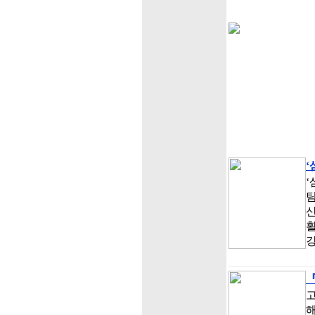
‘
‘
팀
『
해