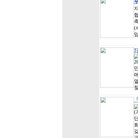
지
협
축
(
임
7
민
찾
「
(
갖