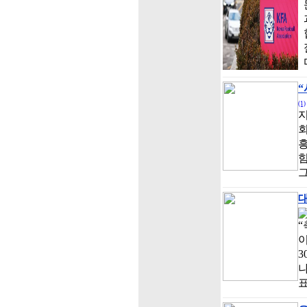
(1)
지
회
힘
“
이
3
나
표