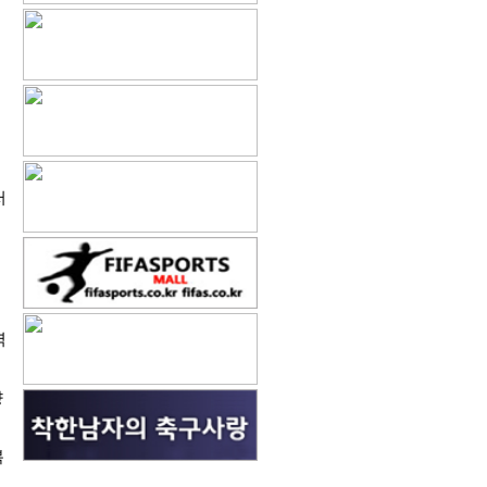
저
역
향
복