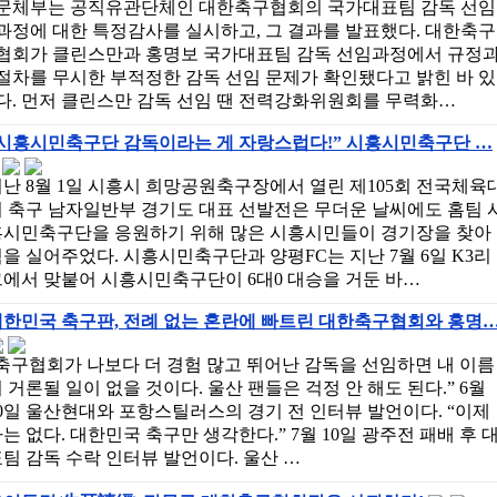
문체부는 공직유관단체인 대한축구협회의 국가대표팀 감독 선임
과정에 대한 특정감사를 실시하고, 그 결과를 발표했다. 대한축구
협회가 클린스만과 홍명보 국가대표팀 감독 선임과정에서 규정
절차를 무시한 부적정한 감독 선임 문제가 확인됐다고 밝힌 바 있
다. 먼저 클린스만 감독 선임 땐 전력강화위원회를 무력화…
“시흥시민축구단 감독이라는 게 자랑스럽다!” 시흥시민축구단 …
난 8월 1일 시흥시 희망공원축구장에서 열린 제105회 전국체육
 축구 남자일반부 경기도 대표 선발전은 무더운 날씨에도 홈팀 
흥시민축구단을 응원하기 위해 많은 시흥시민들이 경기장을 찾아
을 실어주었다. 시흥시민축구단과 양평FC는 지난 7월 6일 K3리
그에서 맞붙어 시흥시민축구단이 6대0 대승을 거둔 바…
대한민국 축구판, 전례 없는 혼란에 빠트린 대한축구협회와 홍명
축구협회가 나보다 더 경험 많고 뛰어난 감독을 선임하면 내 이름
 거론될 일이 없을 것이다. 울산 팬들은 걱정 안 해도 된다.” 6월
0일 울산현대와 포항스틸러스의 경기 전 인터뷰 발언이다. “이제
는 없다. 대한민국 축구만 생각한다.” 7월 10일 광주전 패배 후 
팀 감독 수락 인터뷰 발언이다. 울산 …