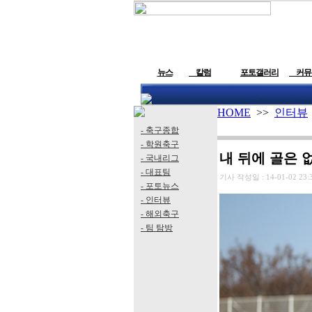
뉴스
칼럼
포토갤러리
커뮤
HOME
>>
인터뷰
- 축구종합
- 학원축구
내 뒤에 골은 없다
- 국내리그
- 대표팀
기사 작성일 :
14-01-02 23:
- 포토뉴스
- 인터뷰
- 해외축구
- 팀 탐방