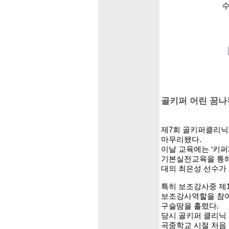
수
골키퍼 어린 꿈나
제7회 골키퍼클리
마무리됐다.
이날 교육에는 ‘키퍼
기본실전교육을 통해
대의 최은성 선수가
특히 보조강사중 제
보조강사역할을 참여
구슬땀을 흘렸다.
당시 골키퍼 클리닉
곡중학교 시절 처음 