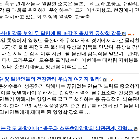
은 축구 관계자들과 원활한 소통은 물론, U리그와 초중고 주말리
 각 종 대회를 원만하게 운영하는데 크게 이바지했고, 현장에서 
을 과시하고 있는 최 회장의 역량에 한국축…
산대 감독 부임 두 달만에 팀 16강 진출시킨 유상철 감독
3일 통영에서 열렸던 울산대와 우석대와의 경기에서 4:2로 물리
 16강 진출을 확정지은 울산대 유상철 감독을 만났다. 유상철 감
 대전 시티즌 감독 이후 지난 1월 울산대 감독직을 맡으며 1년여
 다시 그라운드에 모습을 드러냈는데 이번에는 대학팀 지휘봉을
 됐다. 춘천기계공고 창단팀 이후로 프로 …
수 및 일반인들의 건강관리 우습게 여기지 말라!
동선수들이 성공하기 위해서는 끊임없는 연습과 노력도 중요하
, 이를 뒷받침하기 위해서는 건강한 체력이 필수요소다. 건강한 
 만들기 위해서는 영양소를 골고루 섭취하는 등 규칙적인 식습관
져야 한다. 17년 동안 식품영양학 관련 업무를 하면서 선수들을 
 일반인들에게 제대로 된 영양학 강의를 …
먹는 것도 과학이다!” 축구와 스포츠영양학의 상관관계, 강형…
난해 수원에서 열렸던 골키퍼2014 주최 「골키퍼 클리닉」에 참