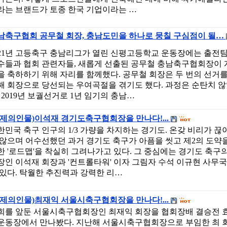
라는 브랜드가 토종 한국 기업이라는 …
남축구협회 공무철 회장, 충남도민을 하나로 뭉칠 구심점이 될…
021년 고등축구 충남리그가 열린 신평고등학교 운동장에는 출전
수들과 협회 관련자들, 새롭게 선출된 공무철 충남축구협회장이 
을 축하하기 위해 자리를 함께했다. 공무철 회장은 두 번의 선거
해 회장으로 당선되는 우여곡절을 겪기도 했다. 과정은 순탄치 
. 2019년 보궐선거로 1년 임기의 충남…
화제의인물)이석재 경기도축구협회장을 만나다!...
한민국 축구 인구의 1/3 가량을 차지하는 경기도. 온갖 비리가 끊
 않으며 어수선했던 과거 경기도 축구가 아픔을 씻고 제2의 도약
한 '로드맵'을 착실히 그려나가고 있다. 그 중심에는 경기도 축구
장인 이석재 회장과 '컨트롤타워' 이자 그림자 수석 이규현 사무
 있다. 탁월한 추진력과 강력한 리…
화제의인물)최재익 서울시축구협회장을 만나다!...
희를 앞둔 서울시축구협회장인 최재익 회장을 협회장배 결승전 
운동장에서 만나봤다. 지난해 서울시축구협회장으로 부임한 최 