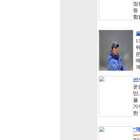
장
등
함
울
1
뒤
은
에
게
선
운
만
을
가
한
“
지