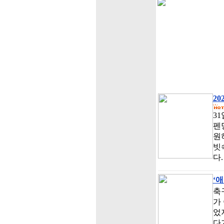
2
3
펜
원
빗
다
‘
축
가
었
다