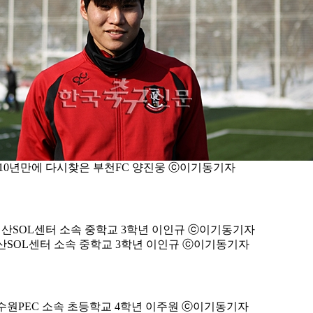
10년만에 다시찾은 부천FC 양진웅 ⓒ이기동기자
산SOL센터 소속 중학교 3학년 이인규 ⓒ이기동기자