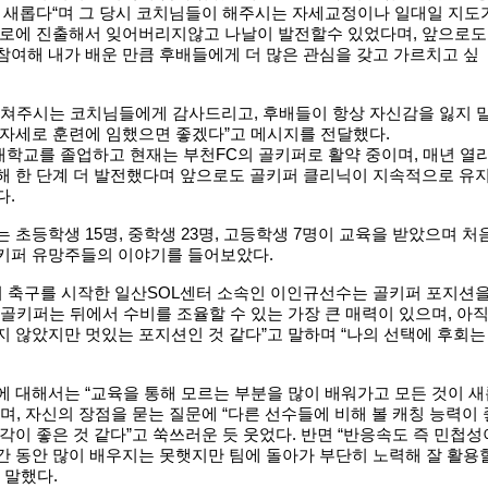
가 새롭다“며 그 당시 코치님들이 해주시는 자세교정이나 일대일 지도
프로에 진출해서 잊어버리지않고 나날이 발전할수 있었다며, 앞으로도
참여해 내가 배운 만큼 후배들에게 더 많은 관심을 갖고 가르치고 싶
르쳐주시는 코치님들에게 감사드리고, 후배들이 항상 자신감을 잃지 
 자세로 훈련에 임했으면 좋겠다”고 메시지를 전달했다.
학교를 졸업하고 현재는 부천FC의 골키퍼로 활약 중이며, 매년 열
해 한 단계 더 발전했다며 앞으로도 골키퍼 클리닉이 지속적으로 유
다.
 초등학생 15명, 중학생 23명, 고등학생 7명이 교육을 받았으며 처
키퍼 유망주들의 이야기를 들어보았다.
터 축구를 시작한 일산SOL센터 소속인 이인규선수는 골키퍼 포지션
골키퍼는 뒤에서 수비를 조율할 수 있는 가장 큰 매력이 있으며, 아
 않았지만 멋있는 포지션인 것 같다”고 말하며 “나의 선택에 후회는
에 대해서는 “교육을 통해 모르는 부분을 많이 배워가고 모든 것이 새
며, 자신의 장점을 묻는 질문에 “다른 선수들에 비해 볼 캐칭 능력이 
각이 좋은 것 같다”고 쑥쓰러운 듯 웃었다. 반면 “반응속도 즉 민첩성
간 동안 많이 배우지는 못햇지만 팀에 돌아가 부단히 노력해 잘 활용
 말했다.