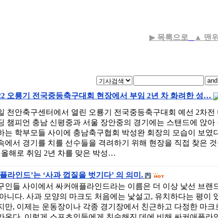
▶
목록으로
▲
맨
022 오룡기 전국중등축구대회 현장에서 부임 2년 차 화려한 성…
1일 천안축구센터에서 열린 오룡기 전국중등축구대회 예선 2차전
딩 챔피언 충남 신평중과 서울 장안중의 경기에는 스탠드에 앉아
하는 학부모들 사이에 충남축구협회 박성완 회장의 모습이 보였다
속에서 경기를 치를 선수들을 격려하기 위해 현장을 직접 찾은 
. 올해로 취임 2년 차를 맞은 박성…
애플라인드’는 ‘사과 껍질을 벗기다’ 의 의미.
구인들 사이에서 싸커애플라인드라는 이름은 더 이상 낯선 브랜
 아니다. 사과 모양의 마크도 처음에는 낯설고, 유치하다는 평이 
지만, 이제는 운동장이나 각종 경기장에서 친근하고 다정한 마크
가온다. 이렇게 스포츠인들에게 친숙해진 데에 비해 싸커애플라