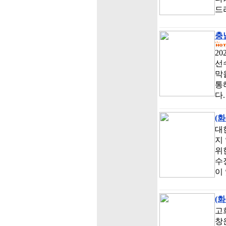
드
충
2
선
막
통
다
(
대
지
위
수
이
(
고
창