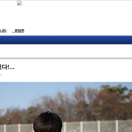
니티
유망주
!...
39