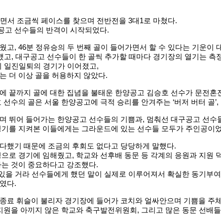
면서 조금씩 페이스를 찾으며 전반전을 3대1로 마쳤다.
공고 선수들의 반격이 시작되었다.
고, 46분 정유승의 두 번째 골이 들어가면서 할 수 있다는 기운이
토했고, 대구공고 선수들이 한 골씩 추가할 때마다 경기장의 열기는 측
이 일진일퇴의 경기가 이어졌고,
는 더 이상 골을 허용하지 않았다.
에 끝까지 골에 대한 집념을 불태운 한양공고 김승호 선수가 문전혼
 선수의 골은 서울 한양공고에 극적 승리를 안겨주는 ‘버저 버터 골’,
며 뛰어 들어가는 한양공고 선수들의 기쁨과, 멈춰선 대구공고 선수
경기를 지켜본 이들에게는 그라운드에 있는 선수들 모두가 주인공이었
다했기 때문에 조금의 후회도 없다고 당당하게 말했다.
정으로 경기에 임해줬고, 학교와 선후배 동문 등 각계의 응원과 지원
하는 것이 중요하다고 강조했다.
이 있을 거라 선수들에게 했던 말이 실제로 이루어져서 확실한 동기부
였다.
종료 휘슬이 불리자 경기장에 들어가 코치와 얼싸안으며 기쁨을 주체
 지원을 아끼지 않은 학교와 축구발전위원회, 그리고 많은 동문 선배