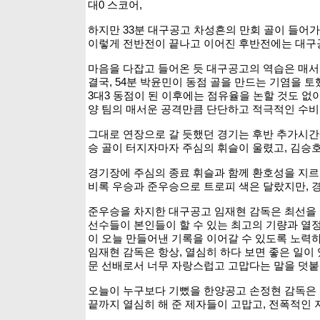
대0 스코어,
하지만 33분 대구공고 차성흔의 만회 골이 들어가
이렇게 전반전이 끝나고 이어진 후반전에는 대구
마음을 다잡고 들어온 듯 대구공고의 역습은 매서웠
결국, 54분 박윤민이 동점 골을 만드는 기염을 
3대3 동점이 된 이후에는 점유율을 논할 것도 없
양 팀의 매서운 공격만큼 단단하고 적극적인 수비
그대로 연장으로 갈 듯했던 경기는 후반 추가시간
승 골이 터지자마자 주심의 휘슬이 울렸고, 김승호
경기장에 주심의 종료 휘슬과 함께 환호성을 지르
비록 우승과 준우승으로 트로피 색은 달랐지만, 
준우승을 차지한 대구공고 임재현 감독은 최선을 
선수들이 본인들이 할 수 있는 최고의 기량과 열
이 오늘 만들어낸 기록을 이어갈 수 있도록 노력
임재현 감독은 항상, 열심히 하다 보면 좋은 일
문 선배로서 너무 자랑스럽고 고맙다는 말을 덧붙
오늘이 누구보다 기뻤을 한양공고 손정현 감독은 
끝까지 열심히 해 준 제자들이 고맙고, 전폭적인