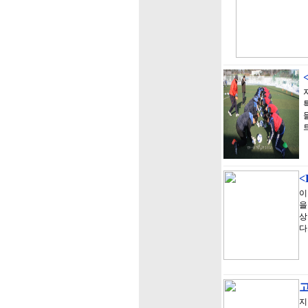
<
이
을
상
다
지