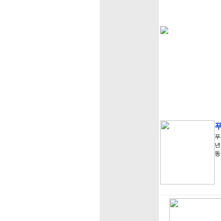
푸
년
동