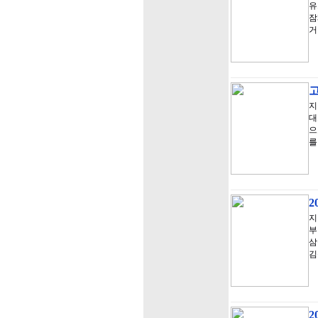
유
잠
거
고
지
대
으
를
2
지
부
삼
김
2