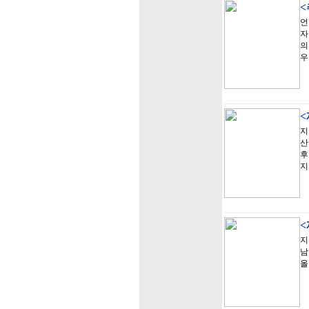
언
자
의
우
<
지
산
후
지
<
지
남
올