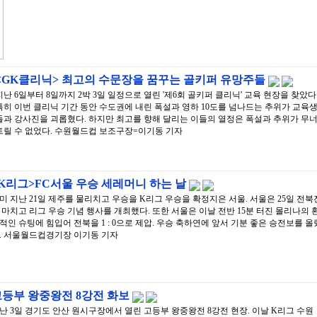
<GK클리닉> 최고의 수문장을 꿈꾸는 골키퍼 유망주들
지난 6일부터 8일까지 2박 3일 일정으로 열린 '제6회 골키퍼 클리닉' 교육 현장을 찾았다
특히 이번 클리닉 기간 동안 수도권에 내린 폭설과 영하 10도를 넘나드는 추위가 교육
들과 강사진을 괴롭혔다. 하지만 최고를 향해 달리는 이들의 열정은 폭설과 추위가 무
트릴 수 없었다. 수원월드컵 보조구장=이기동 기자
K리그>FC서울 우승 세레머니 하는 날
미 지난 21일 제주를 물리치고 우승을 K리그 우승을 확정지은 서울. 서울은 25일 전북
 마치고 리그 우승 기념 행사를 개최했다. 또한 서울은 이날 전반 15분 터진 몰리나의 
적인 슈팅에 힘입어 전북을 1 : 0으로 제압. 우승 축하연에 앞서 기분 좋은 승전보를 올
. 서울월드컵경기장 이기동 기자
고등부 왕중왕전 8강전 화보
난 3일 경기도 안산 원시구장에서 열린 고등부 왕중왕전 8강전 현장. 이날 K리그 수원