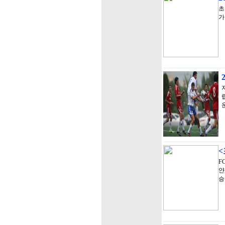
초
가
<
F
얀
승