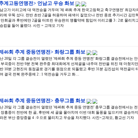
<추계고등연맹전> 언남고 우승 화보
남고가 이리고에 대 역전승을 거두며 '제 46회 추계 한국고등학교 축구연맹전' 최강자
리에 우뚝 섰다. 전반 초반 2골을 허용하며 패색이 짙었으나 전반 종료 추가시간 김민
 만회골과 후반에만 2골을 터트린 유승완의 맹활약에 힘입어 이리고를 3 : 2로 물리치
승컵을 들어 올렸다. 사진 = 고재오 기자
제46회 추계 중등연맹전> 화랑그룹 화보
난 20일 각 그룹 결승전이 열렸던 '제46회 추계 중등 연맹전' 화랑그룹 결승전에서는 안
 부곡중이 전반 9분 전북 완주중 최대희에게 선제골을 내주며 전반을 뒤진 채 마쳤지만
반 10분 고현진의 동점골로 경기를 원점으로 되돌렸고 후반 31분 김진섭의 역전골이 
며 결국 전북 완주중에 2 : 1 역전승을 거두고 화…
제46회 추계 중등연맹전> 충무그룹 화보
난 20일 각 그룹 결승전이 열렸던 '제46회 추계 중등 연맹전' 충무그룹 결승전에서는 전
 장흥중이 전반에 한 골, 후반에 세 골을 몰아치며 이번 대회 돌풍을 일으키며 결승까
라온 부산 중앙중을 4 : 0 으로 물리치고 우승을 차지했다. 사진=고재오, 황교선 기자