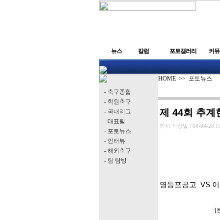
뉴스
칼럼
포토갤러리
커뮤
HOME
>>
포토뉴스
- 축구종합
- 학원축구
제 44회 추
- 국내리그
- 대표팀
기사 작성일 :
08-08-28 1
- 포토뉴스
- 인터뷰
- 해외축구
- 팀 탐방
영등포공고 VS 
[