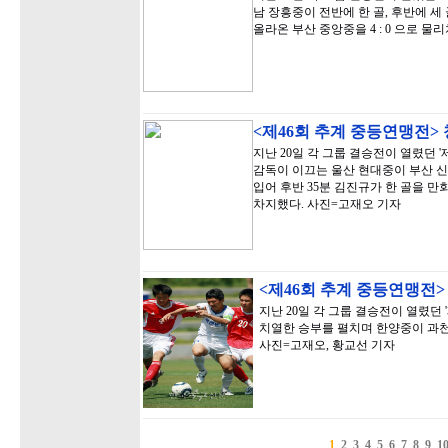
남 장흥중이 전반에 한 골, 후반에 
올라온 부산 중앙중을 4 : 0 으로 
<제46회 추계 중등연맹전>
지난 20일 각 그룹 결승전이 열렸던 
감독이 이끄는 울산 현대중이 부산 신
입어 후반 35분 김진규가 한 골을 만
차지했다. 사진=고재오 기자
<제46회 추계 중등연맹전
지난 20일 각 그룹 결승전이 열렸던
치열한 승부를 펼치며 한양중이 과천
사진=고재오, 황교선 기자
1
2
3
4
5
6
7
8
9
1