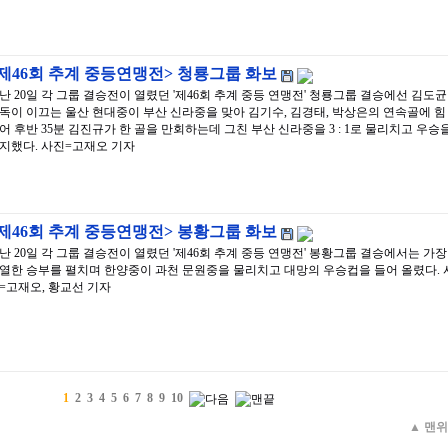
제46회 추계 중등연맹전> 청룡그룹 화보
난 20일 각 그룹 결승전이 열렸던 '제46회 추계 중등 연맹전' 청룡그룹 결승에선 김도균
독이 이끄는 울산 현대중이 부산 신라중을 맞아 김기수, 김경태, 박상은의 연속골에 힘
어 후반 35분 김진규가 한 골을 만회하는데 그친 부산 신라중을 3 : 1로 물리치고 우승
지했다. 사진=고재오 기자
제46회 추계 중등연맹전> 봉황그룹 화보
난 20일 각 그룹 결승전이 열렸던 '제46회 추계 중등 연맹전' 봉황그룹 결승에서는 가장
열한 승부를 펼치며 한양중이 과천 문원중을 물리치고 대망의 우승컵을 들어 올렸다. 
=고재오, 황교선 기자
1
2
3
4
5
6
7
8
9
10
▲
맨위