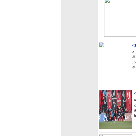
지
특
과
수