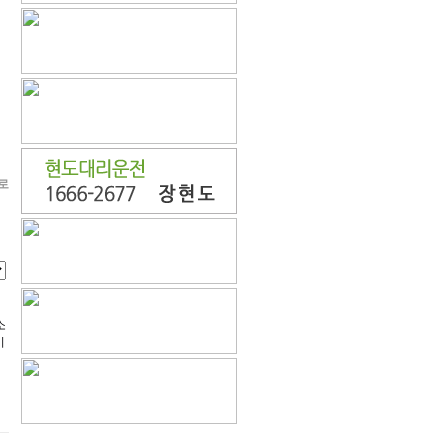
로
소
기