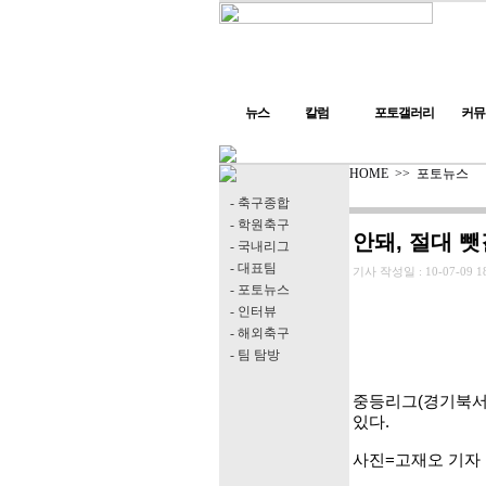
뉴스
칼럼
포토갤러리
커뮤
HOME
>>
포토뉴스
- 축구종합
- 학원축구
안돼, 절대 뺏
- 국내리그
- 대표팀
기사 작성일 :
10-07-09 1
- 포토뉴스
- 인터뷰
- 해외축구
- 팀 탐방
중등리그(경기북서
있다.
사진=고재오 기자