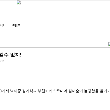
니티
유망주
길수 없지!
8:27
)에서 벽제중 김기석과 부천키커스주니어 길태훈이 볼경합을 벌이