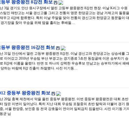
고등부 왕중왕전 8강전 화보
난 3일 경기도 안산 원시구장에서 열린 고등부 왕중왕전 8강전 현장. 이날 K리그 수원
스팀인 매탄고는 서울 경신고를 그리고 전통의 명문 한양공고는 경남 거제고의 돌풍
재우고 4강에 합류했다. 특히 이날 주말을 맞아 전통의 경신고와 한양공고 동문들이 
 경기장을 찾아 우승을 위해 땀을 흘리는 후배들…
등부 왕중왕전 16강전 화보
난 31일 안산에서 열린 고등부 왕중왕전 8강전. 이날 경신고와 한양공고는 상승세를 
로 이어갔고 2010년 우승팀 부산 부경고는 경기종료 5초전 동점골에 이은 승부차기 승
로 8강에 이름을 올렸다. 반면 또 하나의 강력한 우승후보 언남고는 승부차기에서 패
 당하는 바람에 8강 진출이 좌절됐다. 사진 이기동…
012 중등부 왕중왕전 화보
난 20일 충북 제천에서 막을 올린 중등부 왕중왕전. 이번 중등부 왕중왕전은 대회 초반
터 많은 이변이 일어났다. 특히 지난 대회 우승팀 포철중의 초반 탈락과 더불어 경기 
중, 서울 한양중, 보인중 등 전국 강호들이 연이어 일찌감치 짐을쌌다. 사진 이기동 기자
동균 님