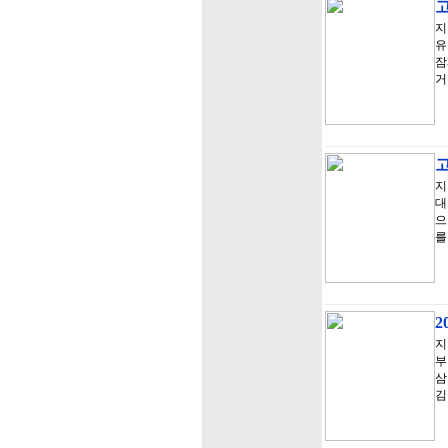
지
유
잠
거
고
지
대
으
를
2
지
부
삼
김