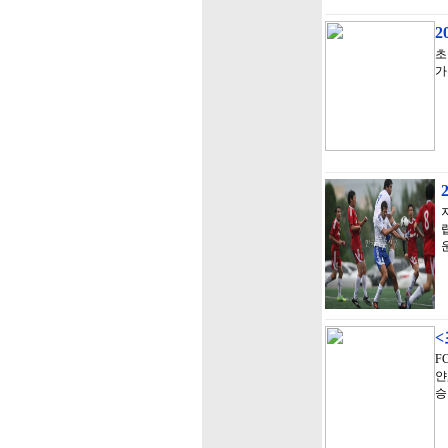
2
초
가
<
F
얀
승