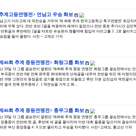
<추계고등연맹전> 언남고 우승 화보
남고가 이리고에 대 역전승을 거두며 '제 46회 추계 한국고등학교 축구연맹전' 최강자
리에 우뚝 섰다. 전반 초반 2골을 허용하며 패색이 짙었으나 전반 종료 추가시간 김민
 만회골과 후반에만 2골을 터트린 유승완의 맹활약에 힘입어 이리고를 3 : 2로 물리치
승컵을 들어 올렸다. 사진 = 고재오 기자
제46회 추계 중등연맹전> 화랑그룹 화보
난 20일 각 그룹 결승전이 열렸던 '제46회 추계 중등 연맹전' 화랑그룹 결승전에서는 안
 부곡중이 전반 9분 전북 완주중 최대희에게 선제골을 내주며 전반을 뒤진 채 마쳤지만
반 10분 고현진의 동점골로 경기를 원점으로 되돌렸고 후반 31분 김진섭의 역전골이 
며 결국 전북 완주중에 2 : 1 역전승을 거두고 화…
제46회 추계 중등연맹전> 충무그룹 화보
난 20일 각 그룹 결승전이 열렸던 '제46회 추계 중등 연맹전' 충무그룹 결승전에서는 전
 장흥중이 전반에 한 골, 후반에 세 골을 몰아치며 이번 대회 돌풍을 일으키며 결승까
라온 부산 중앙중을 4 : 0 으로 물리치고 우승을 차지했다. 사진=고재오, 황교선 기자