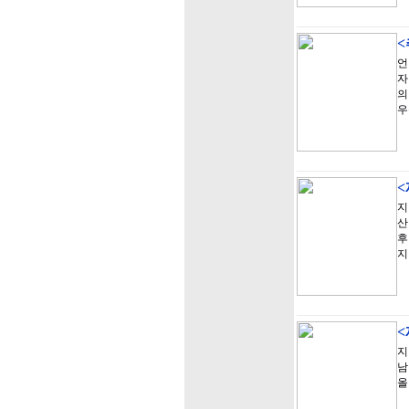
언
자
의
우
<
지
산
후
지
<
지
남
올