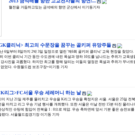
2013 금석배를 향한 고교전사들의 향연!...
혈전을 거듭하고있는 금석배의 향연 군산에서 이기동기자
<GK클리닉> 최고의 수문장을 꿈꾸는 골키퍼 유망주들
난 6일부터 8일까지 2박 3일 일정으로 열린 '제6회 골키퍼 클리닉' 교육 현장을 찾았다.
히 이번 클리닉 기간 동안 수도권에 내린 폭설과 영하 10도를 넘나드는 추위가 교육생
 강사진을 괴롭혔다. 하지만 최고를 향해 달리는 이들의 열정은 폭설과 추위가 무너트
 없었다. 수원월드컵 보조구장=이기동 기자
<K리그>FC서울 우승 세레머니 하는 날
이미 지난 21일 제주를 물리치고 우승을 K리그 우승을 확정지은 서울. 서울은 25일 전
전을 마치고 리그 우승 기념 행사를 개최했다. 또한 서울은 이날 전반 15분 터진 몰리나
환상적인 슈팅에 힘입어 전북을 1 : 0으로 제압. 우승 축하연에 앞서 기분 좋은 승전보를
올렸다. 서울월드컵경기장 이기동 기자