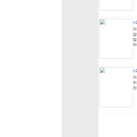
<
지
감
입
차
<
지
치
진