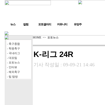
뉴스
칼럼
포토갤러리
커뮤니티
유망주
HOME
>>
포토뉴스
- 축구종합
- 학원축구
K-리그 24R
- 국내리그
- 대표팀
- 포토뉴스
기사 작성일 :
09-09-21 14:46
- 인터뷰
- 해외축구
- 팀 탐방