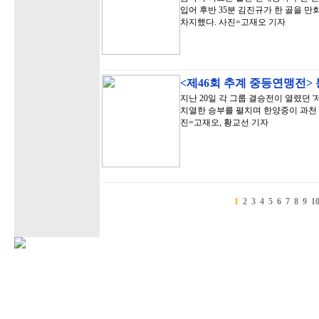
입어 후반 35분 김진규가 한 골을 만
차지했다. 사진=고재오 기자
<제46회 추계 중등연맹전>
지난 20일 각 그룹 결승전이 열렸던 
치열한 승부를 펼치며 한양중이 과천 
진=고재오, 황교선 기자
1
2
3
4
5
6
7
8
9
1