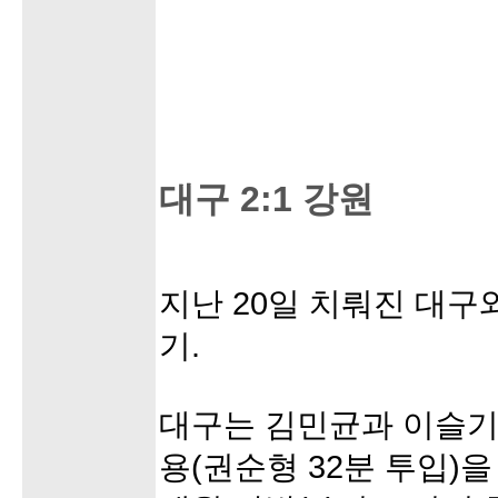
대구 2:1 강원
지난 20일 치뤄진 대구
기.
대구는 김민균과 이슬기
용(권순형 32분 투입)