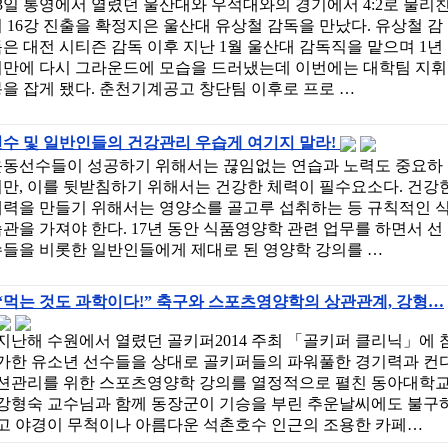
3일 통영에서 열렸던 울산대와 우석대와의 경기에서 4:2로 물리
 16강 진출을 확정지은 울산대 유상철 감독을 만났다. 유상철 감
은 대전 시티즌 감독 이후 지난 1월 울산대 감독직을 맡으며 1년
여만에 다시 그라운드에 모습을 드러냈는데 이번에는 대학팀 지휘
을 잡게 됐다. 춘천기계공고 창단팀 이후로 프로 …
선수 및 일반인들의 건강관리 우습게 여기지 말라!
운동선수들이 성공하기 위해서는 끊임없는 연습과 노력도 중요하
만, 이를 뒷받침하기 위해서는 건강한 체력이 필수요소다. 건강
체력을 만들기 위해서는 영양소를 골고루 섭취하는 등 규칙적인 
관을 가져야 한다. 17년 동안 식품영양학 관련 업무를 하면서 선
수들을 비롯한 일반인들에게 제대로 된 영양학 강의를 …
“먹는 것도 과학이다!” 축구와 스포츠영양학의 상관관계, 강형…
지난해 수원에서 열렸던 골키퍼2014 주최 「골키퍼 클리닉」에 
가한 유소년 선수들을 상대로 골키퍼들의 파워풀한 경기력과 컨
션관리를 위한 스포츠영양학 강의를 열정적으로 펼친 동아대학
강형숙 교수님과 함께 동장군이 기승을 부린 추운날씨에도 불구
고 야경이 무척이나 아름다운 석촌호수 인근의 조용한 카페…