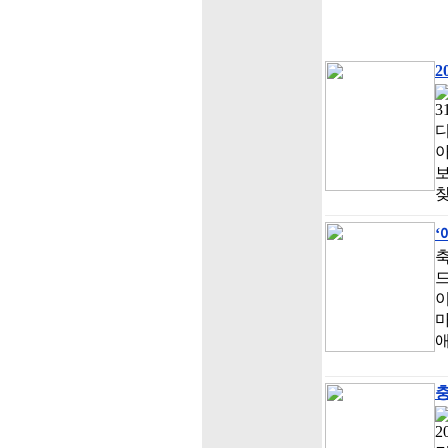
2
보
찾
‘
드