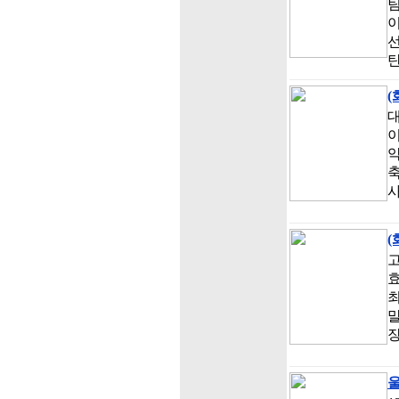
이
선
탄
(
대
이
약
축
(
최
말
울