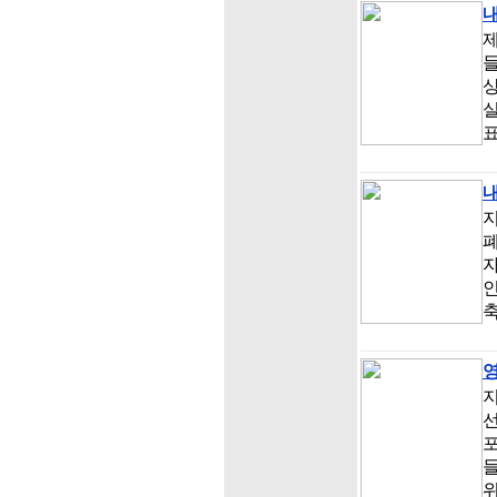
내
들
내
지
자
영
지
포
들