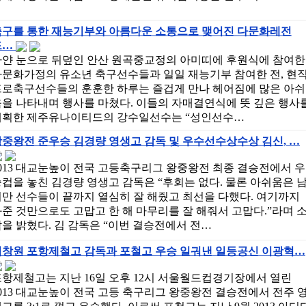
축구를 통한 재능기부와 아름다운 소통으로 맺어진 다문화레전
드…
하얀 눈으로 뒤덮인 안산 원곡중교정의 아미띠에 후원식에 참여한
다문화가정의 유소년 축구선수들과 일일 재능기부 참여한 전, 현
프로축구선수들의 훈훈한 하루는 즐겁게 만나 헤어짐에 많은 아쉬
을 나타내며 행사를 마쳤다. 이들의 자매결연식에 뜻 깊은 행사
계획한 제주유나이티드의 강수일선수는 “성인선수…
중왕전 준우승 김경량 영생고 감독 및 우수선수상수상 김신, …
013 대교눈높이 전국 고등축구리그 왕중왕전 최종 결승전에서 우
컵을 놓친 김경량 영생고 감독은 “후회는 없다. 물론 아쉬움은 
만 선수들이 끝까지 열심히 잘 해줬고 최선을 다했다. 여기까지
준 것만으로도 고맙고 한 해 마무리를 잘 해줘서 고맙다.”라며 
을 밝혔다. 김 감독은 “이번 결승전에서 전…
이창원 포항제철고 감독과 포철고 우승 일궈낸 일등공신 이광혁…
항제철고는 지난 16일 오후 12시 서울월드컵경기장에서 열린
013 대교눈높이 전국 고등 축구리그 왕중왕전 결승전에서 전주 