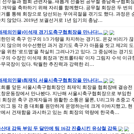
팀 선수들과 협회 관련자들, 새롭게 선출된 공무철 충남축구협회
 개막을 축하하기 위해 자리를 함께했다. 공무철 회장은 두 번의
거를 통해 회장으로 당선되는 우여곡절을 겪기도 했다. 과정은 
치 않았다. 2019년 보궐선거로 1년 임기의 충남…
화제의인물)이석재 경기도축구협회장을 만나다!...
한민국 축구 인구의 1/3 가량을 차지하는 경기도. 온갖 비리가 끊
지 않으며 어수선했던 과거 경기도 축구가 아픔을 씻고 제2의 도
을 위한 '로드맵'을 착실히 그려나가고 있다. 그 중심에는 경기도
구의 수장인 이석재 회장과 '컨트롤타워' 이자 그림자 수석 이규
사무국장이 있다. 탁월한 추진력과 강력한 리…
화제의인물)최재익 서울시축구협회장을 만나다!...
고희를 앞둔 서울시축구협회장인 최재익 회장을 협회장배 결승전
효창운동장에서 만나봤다. 지난해 서울시축구협회장으로 부임한
 회장은 축구 관계자들과 원활한 소통은 물론, U리그와 초중고 
리그 등 각 종 대회를 원만하게 운영하는데 크게 이바지했고, 현
장에서 건재함을 과시하고 있는 최 회장의 역량에 한국축…
산대 감독 부임 두 달만에 팀 16강 진출시킨 유상철 감독