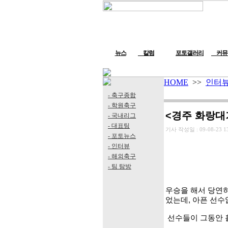
뉴스
칼럼
포토갤러리
커뮤
HOME
>>
인터
- 축구종합
- 학원축구
<경주 화랑대
- 국내리그
- 대표팀
기사 작성일 :
09-08-23 1
- 포토뉴스
- 인터뷰
- 해외축구
- 팀 탐방
우승을 해서 당연히
었는데, 아픈 선수
선수들이 그동안 흘