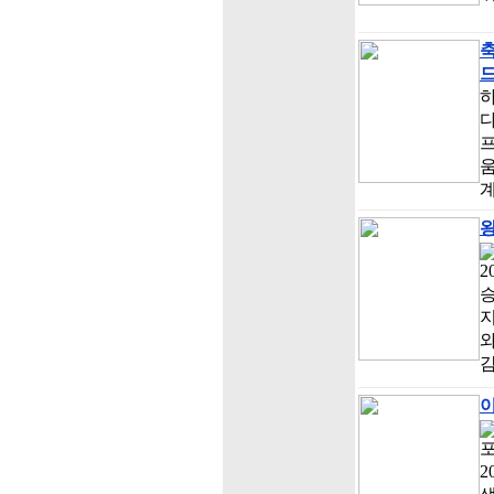
움
왕
2
승
지
와
감
포
2