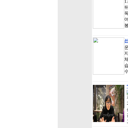
1
뒤
독
봉
지
습