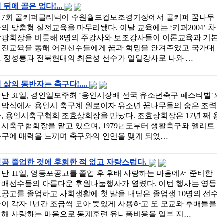
 뒤에 골은 없다!...
제7회 골키퍼클리닉이 수원월드컵보조경기장에서 골키퍼 꿈나무
의 맞춤형 실전교육을 마무리됐다. 이날 교육에는 ‘키퍼2004’ 차
상광회장을 비롯해 8명의 주강사와 보조강사들이 이론교육과 기
실전교육을 통해 어린선수들에게 꿈과 희망을 안겨주었고 국가대
표 정성룡과 전북현대의 최은성 선수가 일일강사로 나와 …
 삶의 동반자는 축구다!....
난 31일, 경인일보주최 ‘용인시장배 전국 유소년축구 페스티벌’
폐막식에서 용인시 축구계 원로이자 유소년 꿈나무들의 숨은 조력
, 용인시축구협회 조효상회장을 만났다. 조효상회장은 17년 째 
인시축구협회장을 맡고 있으며, 1979년도부터 생활축구와 엘리트
축구에 매력을 느끼며 축구와의 인연을 맺게 되었…
공 졸업한 것에 후회한 적 없고 자랑스럽다.
난 11일, 영등포공고를 졸업 후 후배 사랑하는 마음에서 준비한
선배선수들의 아름다운 후원나눔행사가 열렸다. 이번 행사는 영등
공고를 졸업하고 사회생활에 첫 발을 내딛은 졸업생 10명의 선
이 각자 1년간 조금씩 모아 뜻있게 사용하고 또 모교와 후배들을
위해 사랑하는 마음으로 동계훈련 유니폼비용을 일부 지…