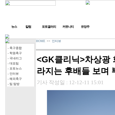
뉴스
칼럼
포토갤러리
커뮤니티
유망주
HOME
>>
인터뷰
- 축구종합
- 학원축구
<GK클리닉>차상광 
- 국내리그
- 대표팀
라지는 후배들 보며 
- 포토뉴스
- 인터뷰
- 해외축구
기사 작성일 :
12-12-11 15:01
- 팀 탐방