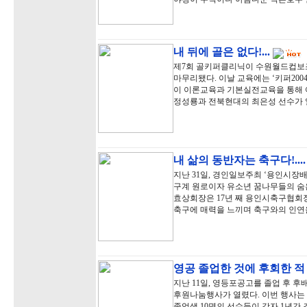
내 뒤에 골은 없다!...
제7회 골키퍼클리닉이 수원월드컵보
마무리됐다. 이날 교육에는 ‘키퍼20
이 이론교육과 기본실전교육을 통해
정성룡과 전북현대의 최은성 선수가 
내 삶의 동반자는 축구다!...
지난 31일, 경인일보주최 ‘용인시장
구계 원로이자 유소년 꿈나무들의 숨
효상회장은 17년 째 용인시축구협회장
축구에 매력을 느끼며 축구와의 인연
영공 졸업한 것에 후회한 적
지난 11일, 영등포공고를 졸업 후 
후원나눔행사가 열렸다. 이번 행사는
졸업생 10명의 선수들이 각자 1년간