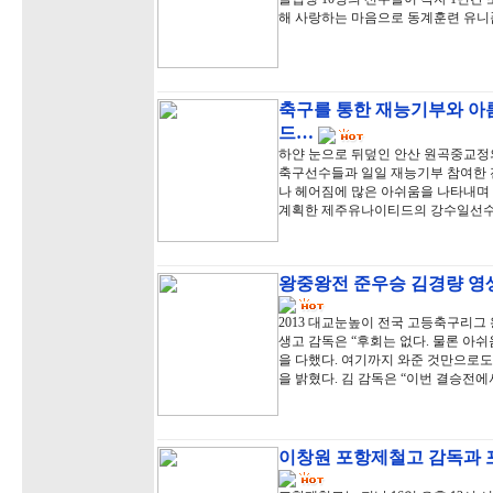
해 사랑하는 마음으로 동계훈련 유니
축구를 통한 재능기부와 아
드…
하얀 눈으로 뒤덮인 안산 원곡중교정
축구선수들과 일일 재능기부 참여한 
나 헤어짐에 많은 아쉬움을 나타내며 
계획한 제주유나이티드의 강수일선수
왕중왕전 준우승 김경량 영생
2013 대교눈높이 전국 고등축구리그
생고 감독은 “후회는 없다. 물론 아
을 다했다. 여기까지 와준 것만으로도
을 밝혔다. 김 감독은 “이번 결승전에
이창원 포항제철고 감독과 