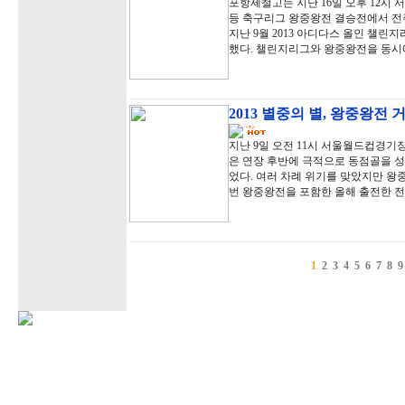
포항제철고는 지난 16일 오후 12시 
등 축구리그 왕중왕전 결승전에서 전주
지난 9월 2013 아디다스 올인 챌
했다. 챌린지리그와 왕중왕전을 동시
2013 별중의 별, 왕중왕전
지난 9일 오전 11시 서울월드컵경기
은 연장 후반에 극적으로 동점골을 
었다. 여러 차례 위기를 맞았지만 왕
번 왕중왕전을 포함한 올해 출전한 전
1
2
3
4
5
6
7
8
9