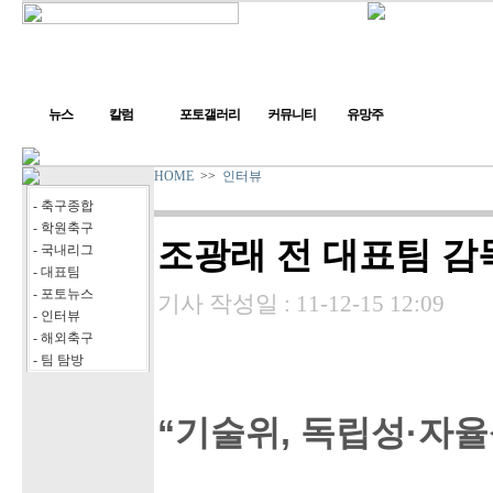
뉴스
칼럼
포토갤러리
커뮤니티
유망주
HOME
>>
인터뷰
- 축구종합
- 학원축구
조광래 전 대표팀 감
- 국내리그
- 대표팀
- 포토뉴스
기사 작성일 :
11-12-15 12:09
- 인터뷰
- 해외축구
- 팀 탐방
“기술위, 독립성·자율