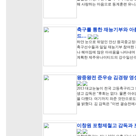
해 사랑하는 마음으로 동계훈련 유니
축구를 통한 재능기부와 아
드…
하얀 눈으로 뒤덮인 안산 원곡중교정
축구선수들과 일일 재능기부 참여한 
나 헤어짐에 많은 아쉬움을 나타내며 
계획한 제주유나이티드의 강수일선수
왕중왕전 준우승 김경량 영생
2013 대교눈높이 전국 고등축구리그
생고 감독은 “후회는 없다. 물론 아
을 다했다. 여기까지 와준 것만으로도
을 밝혔다. 김 감독은 “이번 결승전에
이창원 포항제철고 감독과 