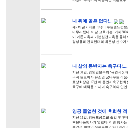
야경이 무척이나 아름다운 석촌호수 
내 뒤에 골은 없다!...
제7회 골키퍼클리닉이 수원월드컵보
마무리됐다. 이날 교육에는 ‘키퍼20
이 이론교육과 기본실전교육을 통해
정성룡과 전북현대의 최은성 선수가 
내 삶의 동반자는 축구다!...
지난 31일, 경인일보주최 ‘용인시장
구계 원로이자 유소년 꿈나무들의 숨
효상회장은 17년 째 용인시축구협회장
축구에 매력을 느끼며 축구와의 인연
영공 졸업한 것에 후회한 적
지난 11일, 영등포공고를 졸업 후 
후원나눔행사가 열렸다. 이번 행사는
졸업생 10명의 선수들이 각자 1년간