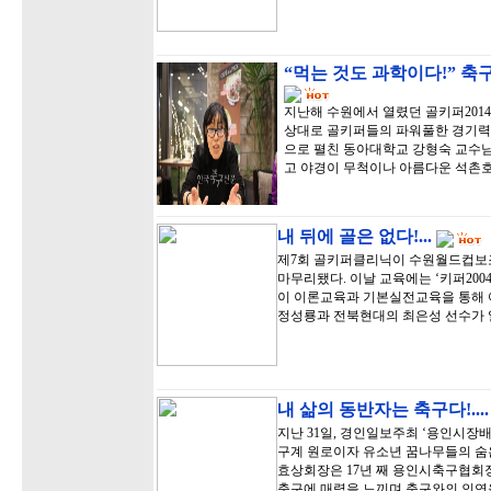
“먹는 것도 과학이다!” 
지난해 수원에서 열렸던 골키퍼201
상대로 골키퍼들의 파워풀한 경기력
으로 펼친 동아대학교 강형숙 교수
고 야경이 무척이나 아름다운 석촌
내 뒤에 골은 없다!...
제7회 골키퍼클리닉이 수원월드컵보
마무리됐다. 이날 교육에는 ‘키퍼20
이 이론교육과 기본실전교육을 통해
정성룡과 전북현대의 최은성 선수가 
내 삶의 동반자는 축구다!...
지난 31일, 경인일보주최 ‘용인시장
구계 원로이자 유소년 꿈나무들의 숨
효상회장은 17년 째 용인시축구협회장
축구에 매력을 느끼며 축구와의 인연