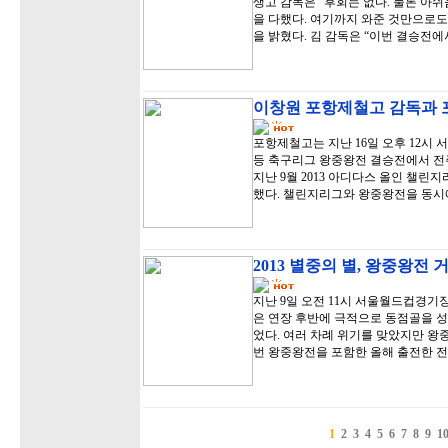
생고 감독은 “후회는 없다. 물론 아
을 다했다. 여기까지 와준 것만으로도
을 밝혔다. 김 감독은 “이번 결승전에
이창원 포항제철고 감독과 
포항제철고는 지난 16일 오후 12시 
등 축구리그 왕중왕전 결승전에서 전주
지난 9월 2013 아디다스 올인 챌
했다. 챌린지리그와 왕중왕전을 동시
2013 별중의 별, 왕중왕전
지난 9일 오전 11시 서울월드컵경기
은 연장 후반에 극적으로 동점골을 
었다. 여러 차례 위기를 맞았지만 왕
번 왕중왕전을 포함한 올해 출전한 전
1
2
3
4
5
6
7
8
9
1