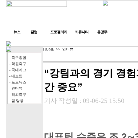
뉴스
칼럼
포토갤러리
커뮤니티
유망주
HOME
>>
인터뷰
- 축구종합
- 학원축구
“강팀과의 경기 경험
- 국내리그
- 대표팀
- 포토뉴스
간 중요”
- 인터뷰
- 해외축구
기사 작성일 :
09-06-25 15:50
- 팀 탐방
대표팀 수준은 조 2∼