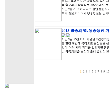
포항제철고는 지난 16일 오후 12시 
등 축구리그 왕중왕전 결승전에서 전주
지난 9월 2013 아디다스 올인 챌
했다. 챌린지리그와 왕중왕전을 동시
2013 별중의 별, 왕중왕전
지난 9일 오전 11시 서울월드컵경기
은 연장 후반에 극적으로 동점골을 
었다. 여러 차례 위기를 맞았지만 왕
번 왕중왕전을 포함한 올해 출전한 전
1
2
3
4
5
6
7
8
9
1