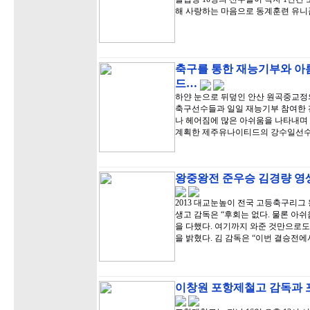
해 사랑하는 마음으로 동계훈련 유니
축구를 통한 재능기부와 아
드…
하얀 눈으로 뒤덮인 안산 원곡중교정
축구선수들과 일일 재능기부 참여한 
나 헤어짐에 많은 아쉬움을 나타내며 
계획한 제주유나이티드의 강수일선수
왕중왕전 준우승 김경량 영생
2013 대교눈높이 전국 고등축구리그
생고 감독은 “후회는 없다. 물론 아
을 다했다. 여기까지 와준 것만으로도
을 밝혔다. 김 감독은 “이번 결승전에
이창원 포항제철고 감독과 