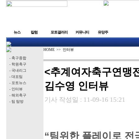
뉴스
칼럼
포토갤러리
커뮤니티
유망주
HOME
>>
인터뷰
- 축구종합
- 학원축구
<추계여자축구연맹전
- 국내리그
- 대표팀
김수영 인터뷰
- 포토뉴스
- 인터뷰
- 해외축구
기사 작성일 :
11-09-16 15:21
- 팀 탐방
“팀위한 플레이로 전