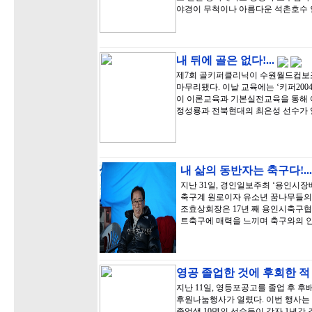
야경이 무척이나 아름다운 석촌호수 
내 뒤에 골은 없다!...
제7회 골키퍼클리닉이 수원월드컵보
마무리됐다. 이날 교육에는 ‘키퍼20
이 이론교육과 기본실전교육을 통해
정성룡과 전북현대의 최은성 선수가 
내 삶의 동반자는 축구다!...
지난 31일, 경인일보주최 ‘용인시
축구계 원로이자 유소년 꿈나무들의
조효상회장은 17년 째 용인시축구협
트축구에 매력을 느끼며 축구와의 
영공 졸업한 것에 후회한 적
지난 11일, 영등포공고를 졸업 후 
후원나눔행사가 열렸다. 이번 행사는
졸업생 10명의 선수들이 각자 1년간