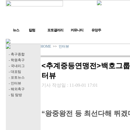
뉴스
칼럼
포토갤러리
커뮤니티
유망주
HOME
>>
인터뷰
- 축구종합
- 학원축구
<추계중등연맹전>백호그룹 
- 국내리그
- 대표팀
터뷰
- 포토뉴스
- 인터뷰
기사 작성일 :
11-09-01 17:01
- 해외축구
- 팀 탐방
“왕중왕전 등 최선다해 뛰겠