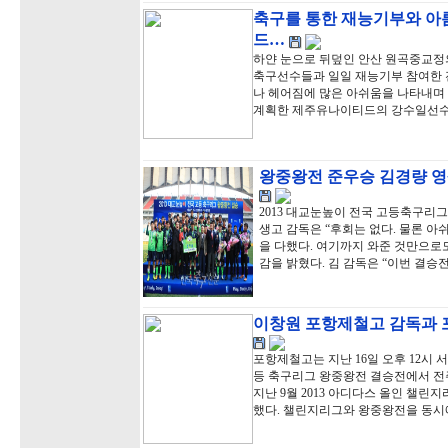
축구를 통한 재능기부와 아
드…
하얀 눈으로 뒤덮인 안산 원곡중교정
축구선수들과 일일 재능기부 참여한 
나 헤어짐에 많은 아쉬움을 나타내며 
계획한 제주유나이티드의 강수일선수
왕중왕전 준우승 김경량 영
2013 대교눈높이 전국 고등축구리
생고 감독은 “후회는 없다. 물론 
을 다했다. 여기까지 와준 것만으로도
감을 밝혔다. 김 감독은 “이번 결승
이창원 포항제철고 감독과 
포항제철고는 지난 16일 오후 12시 
등 축구리그 왕중왕전 결승전에서 전주
지난 9월 2013 아디다스 올인 챌
했다. 챌린지리그와 왕중왕전을 동시