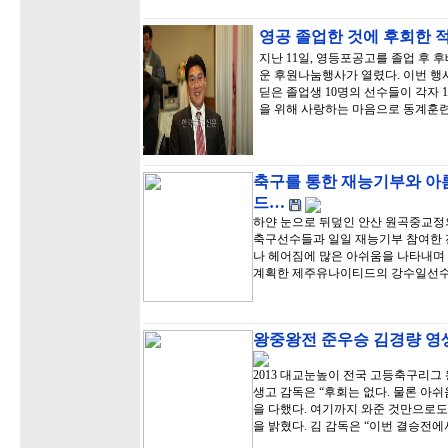
영공 졸업한 것에 후회한 
지난 11일, 영등포공고를 졸업 후
운 후원나눔행사가 열렸다. 이번 행
딛은 졸업생 10명의 선수들이 각자 
을 위해 사랑하는 마음으로 동계훈
축구를 통한 재능기부와 아
드…
하얀 눈으로 뒤덮인 안산 원곡중교정
축구선수들과 일일 재능기부 참여한 
나 헤어짐에 많은 아쉬움을 나타내며 
계획한 제주유나이티드의 강수일선수
왕중왕전 준우승 김경량 영
2013 대교눈높이 전국 고등축구리그
생고 감독은 “후회는 없다. 물론 아
을 다했다. 여기까지 와준 것만으로도
을 밝혔다. 김 감독은 “이번 결승전에