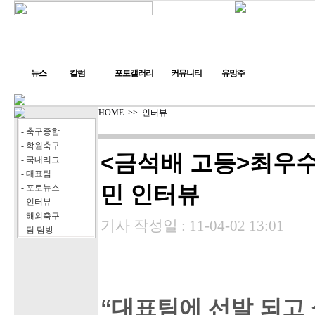
뉴스
칼럼
포토갤러리
커뮤니티
유망주
HOME
>>
인터뷰
- 축구종합
- 학원축구
<금석배 고등>최우수
- 국내리그
- 대표팀
민 인터뷰
- 포토뉴스
- 인터뷰
- 해외축구
기사 작성일 :
11-04-02 13:01
- 팀 탐방
“대표팀에 선발 되고 