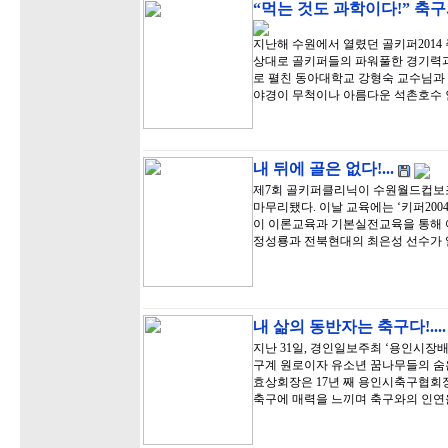
“먹는 것도 과학이다!” 축
지난해 수원에서 열렸던 골키퍼201
상대로 골키퍼들의 파워풀한 경기력
로 펼친 동아대학교 강형숙 교수님과
야경이 무척이나 아름다운 석촌호수 
내 뒤에 골은 없다!...
제7회 골키퍼클리닉이 수원월드컵보
마무리됐다. 이날 교육에는 ‘키퍼20
이 이론교육과 기본실전교육을 통해
정성룡과 전북현대의 최은성 선수가 
내 삶의 동반자는 축구다!...
지난 31일, 경인일보주최 ‘용인시장
구계 원로이자 유소년 꿈나무들의 숨
효상회장은 17년 째 용인시축구협회장
축구에 매력을 느끼며 축구와의 인연