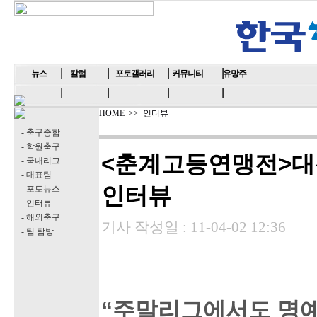
뉴스
칼럼
포토갤러리
커뮤니티
유망주
HOME
>>
인터뷰
- 축구종합
- 학원축구
<춘계고등연맹전>대
- 국내리그
- 대표팀
인터뷰
- 포토뉴스
- 인터뷰
- 해외축구
기사 작성일 :
11-04-02 12:36
- 팀 탐방
“주말리그에서도 명예