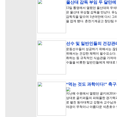
울산대 감독 부임 두 달만에
13일 통영에서 열렸던 울산대와 우석대
은 울산대 유상철 감독을 만났다. 유
감독직을 맡으며 1년여만에 다시 그
을 잡게 됐다. 춘천기계공고 창단팀 
선수 및 일반인들의 건강관
운동선수들이 성공하기 위해서는 끊임
위해서는 건강한 체력이 필수요소다.
취하는 등 규칙적인 식습관을 가져야 
수들을 비롯한 일반인들에게 제대로 
“먹는 것도 과학이다!” 축
지난해 수원에서 열렸던 골키퍼201
상대로 골키퍼들의 파워풀한 경기력
로 펼친 동아대학교 강형숙 교수님과
야경이 무척이나 아름다운 석촌호수 