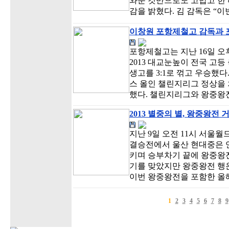
와준 것만으로도 고맙고 한 
감을 밝혔다. 김 감독은 “
이창원 포항제철고 감독과 
포항제철고는 지난 16일 오
2013 대교눈높이 전국 고
생고를 3:1로 꺾고 우승했다.
스 올인 챌린지리그 정상을
했다. 챌린지리그와 왕중왕
2013 별중의 별, 왕중왕전
지난 9일 오전 11시 서울
결승전에서 울산 현대중은 
키며 승부차기 끝에 왕중왕전
기를 맞았지만 왕중왕전 행
이번 왕중왕전을 포함한 올해
1
2
3
4
5
6
7
8
9