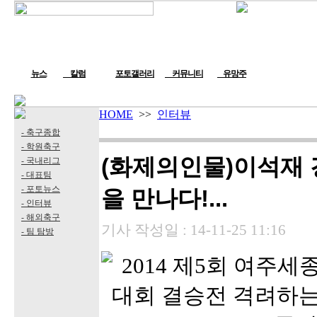
뉴스
칼럼
포토갤러리
커뮤니티
유망주
HOME
>>
인터뷰
- 축구종합
- 학원축구
(화제의인물)이석재
- 국내리그
- 대표팀
- 포토뉴스
을 만나다!...
- 인터뷰
- 해외축구
기사 작성일 :
14-11-25 11:16
- 팀 탐방