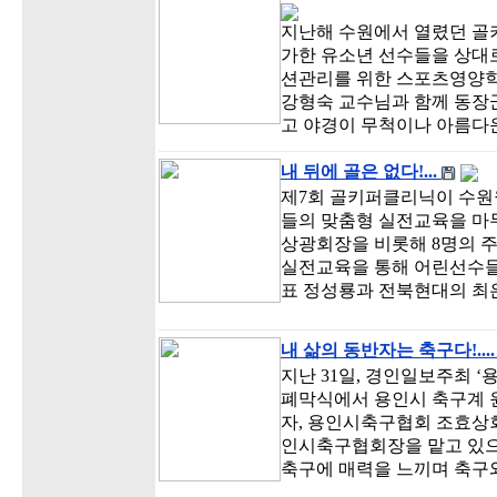
지난해 수원에서 열렸던 골키
가한 유소년 선수들을 상대
션관리를 위한 스포츠영양학
강형숙 교수님과 함께 동장
고 야경이 무척이나 아름다
내 뒤에 골은 없다!...
제7회 골키퍼클리닉이 수
들의 맞춤형 실전교육을 마무리
상광회장을 비롯해 8명의 
실전교육을 통해 어린선수들
표 정성룡과 전북현대의 최
내 삶의 동반자는 축구다!...
지난 31일, 경인일보주최 
폐막식에서 용인시 축구계 
자, 용인시축구협회 조효상회
인시축구협회장을 맡고 있으
축구에 매력을 느끼며 축구