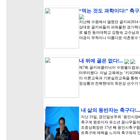
“먹는 것도 과학이다!” 축
지난해 수원에서 열렸던 골키퍼201
상대로 골키퍼들의 파워풀한 경기력
로 펼친 동아대학교 강형숙 교수님과
야경이 무척이나 아름다운 석촌호수 
내 뒤에 골은 없다!...
제7회 골키퍼클리닉이 수원월드컵보
마무리됐다. 이날 교육에는 ‘키퍼20
이 이론교육과 기본실전교육을 통해
정성룡과 전북현대의 최은성 선수가 
내 삶의 동반자는 축구다!...
지난 31일, 경인일보주최 ‘용인시
축구계 원로이자 유소년 꿈나무들의
조효상회장은 17년 째 용인시축구협
트축구에 매력을 느끼며 축구와의 