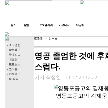
뉴스
칼럼
포토갤러리
커뮤니티
유망주
HOME
>>
인터뷰
- 축구종합
- 학원축구
영공 졸업한 것에 후
- 국내리그
- 대표팀
스럽다.
- 포토뉴스
- 인터뷰
- 해외축구
기사 작성일 :
13-12-24 12:32
- 팀 탐방
영등포공고의 김재웅