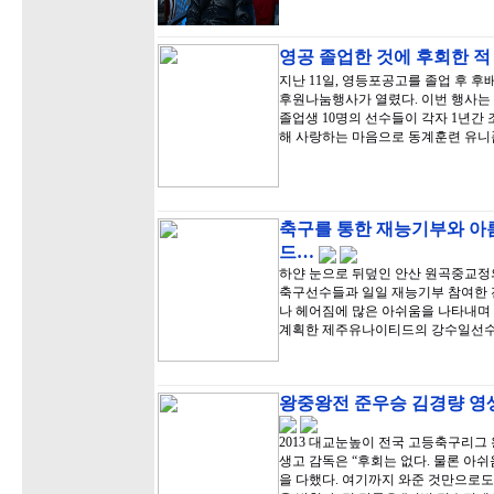
영공 졸업한 것에 후회한 적
지난 11일, 영등포공고를 졸업 후 
후원나눔행사가 열렸다. 이번 행사는
졸업생 10명의 선수들이 각자 1년간
해 사랑하는 마음으로 동계훈련 유니
축구를 통한 재능기부와 아
드…
하얀 눈으로 뒤덮인 안산 원곡중교정
축구선수들과 일일 재능기부 참여한 
나 헤어짐에 많은 아쉬움을 나타내며 
계획한 제주유나이티드의 강수일선수
왕중왕전 준우승 김경량 영생
2013 대교눈높이 전국 고등축구리그
생고 감독은 “후회는 없다. 물론 아
을 다했다. 여기까지 와준 것만으로도