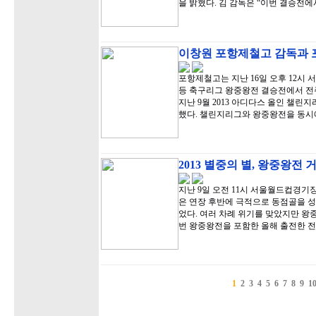
을 밝혔다. 김 감독은 “이번 결승전에
이창원 포항제철고 감독과 
포항제철고는 지난 16일 오후 12시 
등 축구리그 왕중왕전 결승전에서 전주
지난 9월 2013 아디다스 올인 챌
했다. 챌린지리그와 왕중왕전을 동시
2013 별중의 별, 왕중왕전
지난 9일 오전 11시 서울월드컵경기
은 연장 후반에 극적으로 동점골을 
었다. 여러 차례 위기를 맞았지만 왕
번 왕중왕전을 포함한 올해 출전한 전
1
2
3
4
5
6
7
8
9
1