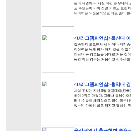
들이 대견하다. 사실 이런 큰 무대에
고 주인공이 되어 정말 기쁘고 보람차
대비책은? - 전술적으로 따로 준비 한
<U리그챔피언십>울산대 
결승까지 오르면서 세 번이나 역전승을
정신력을 높게 평가 하지 않을 수 없다
한남대 등 강호들을 상대로 거둔 것이
동안 이런 경우는 처음이고 선수생활
<U리그챔피언십>홍익대 
사실 우리는 지난 8월 영광대회(전국
하며 5위로 마쳤다. 그래서 플레이오
라 선수들이 체력적으로 많이 피곤해했
했는데 다행히 골도 터지고 열심히 뛰
울산광역시 축구협회 송용근