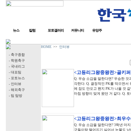
뉴스
칼럼
포토갤러리
커뮤니티
유망주
HOME
>>
인터뷰
- 축구종합
- 학원축구
- 국내리그
<고등리그왕중왕전>골키퍼
- 대표팀
- 포토뉴스
Q. 우승 소감을 말한다면? 우승한 것
각한다. Q. 결정적인 PK를 막으면서
- 인터뷰
에 잠도 안오고 왠지 PK가 나올 것 
- 해외축구
마침 방향이 맞게 왔던 거 같다. Q. 
- 팀 탐방
<고등리그왕중왕전>최우수
Q. 우승 소감을 말한다면? 3학년 
구들이랑 떨어지기 싫어서 눈물도 났다.