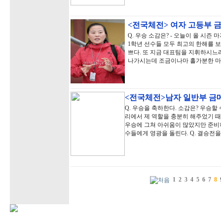
<전국체전> 여자 고등부 
Q. 우승 소감은? - 오늘이 올 시
1학년 선수들 모두 최고의 한해를 보
쁘다. 또 지금 대표팀을 지휘하시느
나가시는데 조금이나마 홀가분한 마
<전국체전>남자 일반부 금
Q. 우승을 축하한다. 소감은? 우승할
리에서 제 역할을 충분히 해주었기 때
우승에 그쳐 아쉬움이 많았지만 준비
수들에게 영광을 돌린다. Q. 결승전을
1
2
3
4
5
6
7
8