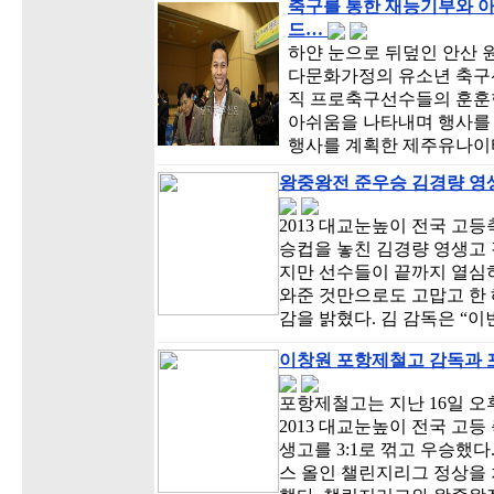
축구를 통한 재능기부와 
드…
하얀 눈으로 뒤덮인 안산
다문화가정의 유소년 축구선
직 프로축구선수들의 훈훈
아쉬움을 나타내며 행사를 
행사를 계획한 제주유나이
왕중왕전 준우승 김경량 영생
2013 대교눈높이 전국 고
승컵을 놓친 김경량 영생고 
지만 선수들이 끝까지 열심히
와준 것만으로도 고맙고 한 
감을 밝혔다. 김 감독은 “
이창원 포항제철고 감독과 
포항제철고는 지난 16일 오
2013 대교눈높이 전국 고
생고를 3:1로 꺾고 우승했다.
스 올인 챌린지리그 정상을