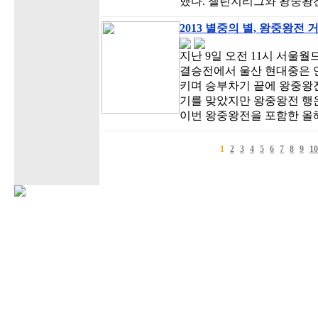
했다. 챌린지리그와 왕중왕
2013 별중의 별, 왕중왕전
지난 9일 오전 11시 서울
결승전에서 울산 현대중은 
키며 승부차기 끝에 왕중왕전
기를 맞았지만 왕중왕전 행
이번 왕중왕전을 포함한 올해
1
2
3
4
5
6
7
8
9
10