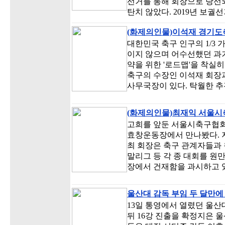
선거를 통해 회장으로 당선되
탄치 않았다. 2019년 보궐
(화제의인물)이석재 경기도축
대한민국 축구 인구의 1/3 
이지 않으며 어수선했던 과거
약을 위한 '로드맵'을 착실
축구의 수장인 이석재 회장과
사무국장이 있다. 탁월한 
(화제의인물)최재익 서울시축
고희를 앞둔 서울시축구협회
효창운동장에서 만나봤다.
최 회장은 축구 관계자들과 
말리그 등 각 종 대회를 원
장에서 건재함을 과시하고 
울산대 감독 부임 두 달만에
13일 통영에서 열렸던 울산
뒤 16강 진출을 확정지은 