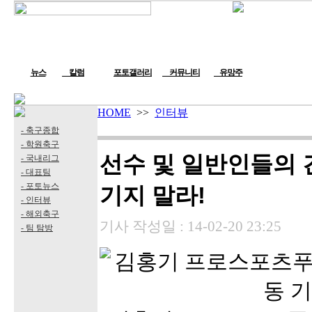
뉴스
칼럼
포토갤러리
커뮤니티
유망주
HOME
>>
인터뷰
- 축구종합
- 학원축구
선수 및 일반인들의 
- 국내리그
- 대표팀
- 포토뉴스
기지 말라!
- 인터뷰
- 해외축구
기사 작성일 :
14-02-20 23:25
- 팀 탐방