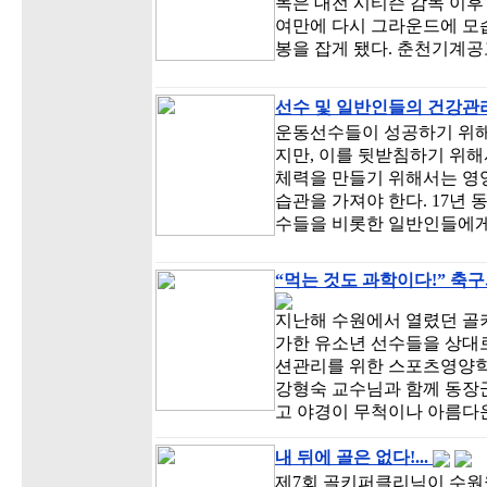
독은 대전 시티즌 감독 이후
여만에 다시 그라운드에 모
봉을 잡게 됐다. 춘천기계공
선수 및 일반인들의 건강관
운동선수들이 성공하기 위해
지만, 이를 뒷받침하기 위해
체력을 만들기 위해서는 영
습관을 가져야 한다. 17년
수들을 비롯한 일반인들에게
“먹는 것도 과학이다!” 축
지난해 수원에서 열렸던 골키
가한 유소년 선수들을 상대
션관리를 위한 스포츠영양학
강형숙 교수님과 함께 동장
고 야경이 무척이나 아름다
내 뒤에 골은 없다!...
제7회 골키퍼클리닉이 수