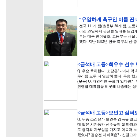
“유일하게 축구인 이름 딴
전국 111개 팀(초등부 50개 팀, 고
러진 29일까지 군산벌 일대를 뜨겁게
부는 대구 반야월초, 고등부는 서울
됐다. 지난 1992년 한국 축구의 산 
<금석배 고등>최우수 선수
Q. 우승 축하한다. 소감은? - 이제
우리팀 모두 다 열심히 했다. 우승 했
(웃음) Q. 개인적인 목표가 있다면? 
연령별 대표팀을 비롯해 나중에는 성
<금석배 고등>보인고 심덕
Q. 우승 소감은? - 보인중 감독을 
데 짧은 시간동안 선수들이 잘 따라와
로 긍지와 자부심을 가지고 더욱더 노
했었나? 결승전 대비책은? - 신갈고