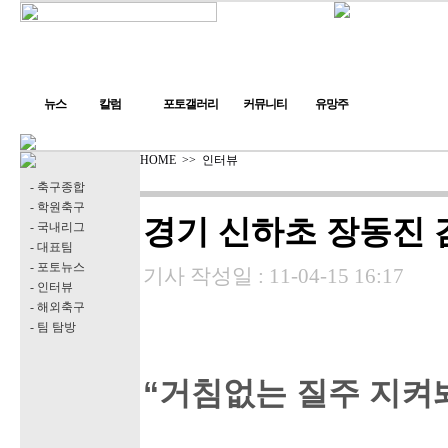
뉴스
칼럼
포토갤러리
커뮤니티
유망주
HOME
>>
인터뷰
- 축구종합
- 학원축구
경기 신하초 장동진 
- 국내리그
- 대표팀
- 포토뉴스
기사 작성일 :
11-04-15 16:17
- 인터뷰
- 해외축구
- 팀 탐방
“거침없는 질주 지켜