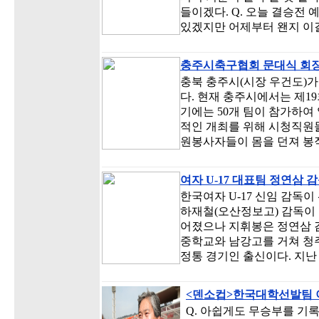
들이겠다. Q. 오늘 결승전 
있겠지만 어제부터 왠지 이
충주시축구협회 문대식 회
충북 충주시(시장 우건도)가
다. 현재 충주시에서는 제1
기에는 50개 팀이 참가하여
적인 개최를 위해 시청직원들
원봉사자들이 몸을 던져 봉직
여자 U-17 대표팀 정연삼 
한국여자 U-17 신임 감독
하재철(오산정보고) 감독이
어졌으나 지휘봉은 정연삼 감
중학교와 남강고를 거쳐 청
정통 경기인 출신이다. 지난 
<덴소컵>한국대학선발팀 
Q. 아쉽게도 무승부를 기록