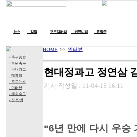
뉴스
칼럼
포토갤러리
커뮤니티
유망주
HOME
>>
인터뷰
- 축구종합
- 학원축구
현대정과고 정연삼 
- 국내리그
- 대표팀
- 포토뉴스
기사 작성일 :
11-04-15 16:11
- 인터뷰
- 해외축구
- 팀 탐방
“6년 만에 다시 우승