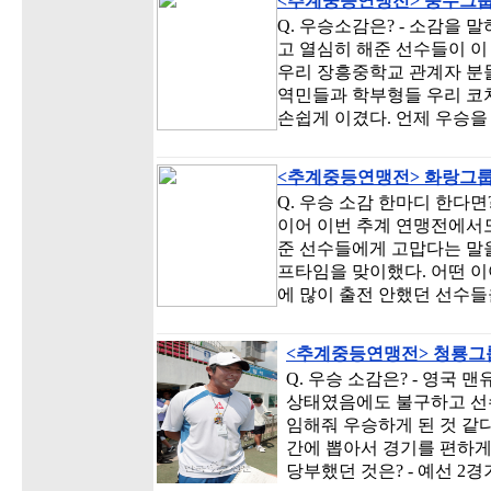
<추계중등연맹전> 충무그룹
Q. 우승소감은? - 소감을 
고 열심히 해준 선수들이 이
우리 장흥중학교 관계자 분들
역민들과 학부형들 우리 코치
손쉽게 이겼다. 언제 우승을 
<추계중등연맹전> 화랑그룹
Q. 우승 소감 한마디 한다면
이어 이번 추계 연맹전에서도
준 선수들에게 고맙다는 말을 
프타임을 맞이했다. 어떤 이
에 많이 출전 안했던 선수들
<추계중등연맹전> 청룡그룹
Q. 우승 소감은? - 영국
상태였음에도 불구하고 선
임해줘 우승하게 된 것 같다
간에 뽑아서 경기를 편하게 
당부했던 것은? - 예선 2