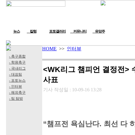
뉴스
칼럼
포토갤러리
커뮤니티
유망주
HOME
>>
인터뷰
- 축구종합
- 학원축구
<WK리그 챔피언 결정전> 
- 국내리그
- 대표팀
사표
- 포토뉴스
- 인터뷰
기사 작성일 :
10-09-16 13:28
- 해외축구
- 팀 탐방
“챔프전 욕심난다. 최선 다 