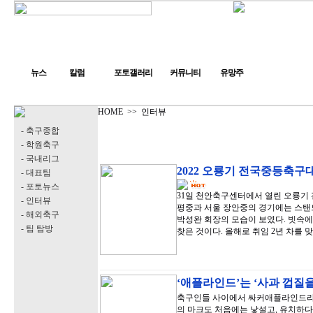
뉴스
칼럼
포토갤러리
커뮤니티
유망주
HOME
>>
인터뷰
- 축구종합
- 학원축구
- 국내리그
2022 오룡기 전국중등축구
- 대표팀
- 포토뉴스
31일 천안축구센터에서 열린 오룡기 
- 인터뷰
평중과 서울 장안중의 경기에는 스탠
- 해외축구
박성완 회장의 모습이 보였다. 빗속에
- 팀 탐방
찾은 것이다. 올해로 취임 2년 차를 
‘애플라인드’는 ‘사과 껍질을
축구인들 사이에서 싸커애플라인드라는
의 마크도 처음에는 낯설고, 유치하다