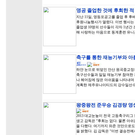
영공 졸업한 것에 후회한 적
지난 11일, 영등포공고를 졸업 후 
후원나눔행사가 열렸다. 이번 행사는
졸업생 10명의 선수들이 각자 1년간
해 사랑하는 마음으로 동계훈련 유니
축구를 통한 재능기부와 아
드…
하얀 눈으로 뒤덮인 안산 원곡중교정
축구선수들과 일일 재능기부 참여한 
나 헤어짐에 많은 아쉬움을 나타내며 
계획한 제주유나이티드의 강수일선수
왕중왕전 준우승 김경량 영생
2013 대교눈높이 전국 고등축구리그
생고 감독은 “후회는 없다. 물론 아
을 다했다. 여기까지 와준 것만으로도
을 밝혔다. 김 감독은 “이번 결승전에