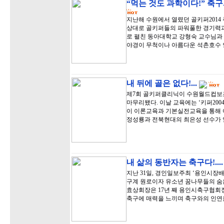
“먹는 것도 과학이다!” 축
지난해 수원에서 열렸던 골키퍼201
상대로 골키퍼들의 파워풀한 경기력
로 펼친 동아대학교 강형숙 교수님과
야경이 무척이나 아름다운 석촌호수 
내 뒤에 골은 없다!...
제7회 골키퍼클리닉이 수원월드컵보
마무리됐다. 이날 교육에는 ‘키퍼20
이 이론교육과 기본실전교육을 통해
정성룡과 전북현대의 최은성 선수가 
내 삶의 동반자는 축구다!...
지난 31일, 경인일보주최 ‘용인시장
구계 원로이자 유소년 꿈나무들의 숨
효상회장은 17년 째 용인시축구협회장
축구에 매력을 느끼며 축구와의 인연