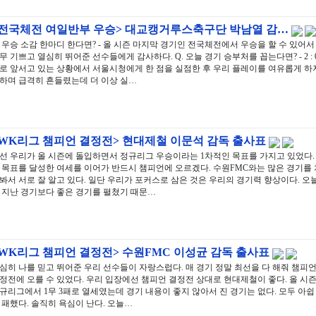
<전국체전 여일반부 우승> 대교캥거루스축구단 박남열 감…
. 우승 소감 한마디 한다면? - 올 시즌 마지막 경기인 전국체전에서 우승을 할 수 있어서
무 기쁘고 열심히 뛰어준 선수들에게 감사하다. Q. 오늘 경기 승부처를 꼽는다면? - 2 : 
로 앞서고 있는 상황에서 서울시청에게 한 점을 실점한 후 우리 플레이를 여유롭게 하
하며 급격히 흔들렸는데 더 이상 실…
<WK리그 챔피언 결정전> 현대제철 이문석 감독 출사표
선 우리가 올 시즌에 돌입하면서 정규리그 우승이라는 1차적인 목표를 가지고 있었다.
 목표를 달성한 여세를 이어가 반드시 챔피언에 오르겠다. 수원FMC와는 많은 경기를 
봐서 서로 잘 알고 있다. 일단 우리가 포커스로 삼은 것은 우리의 경기력 향상이다. 오
 지난 경기보다 좋은 경기를 펼쳤기 때문…
WK리그 챔피언 결정전> 수원FMC 이성균 감독 출사표
심히 나를 믿고 뛰어준 우리 선수들이 자랑스럽다. 매 경기 정말 최선을 다 해줘 챔피
정전에 오를 수 있었다. 우리 입장에선 챔피언 결정전 상대로 현대제철이 좋다. 올 시
규리그에서 1무 3패로 열세였는데 경기 내용이 좋지 않아서 진 경기는 없다. 모두 아쉽
 패했다. 솔직히 욕심이 난다. 오늘…