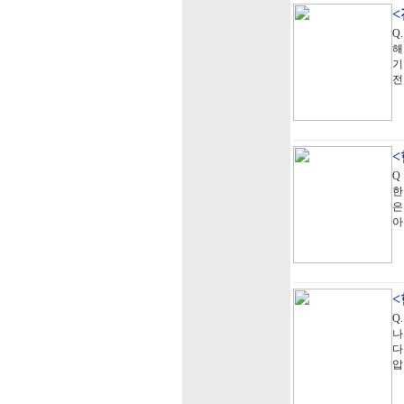
Q
해
기
전
Q
한
은
아
Q
나
다
압