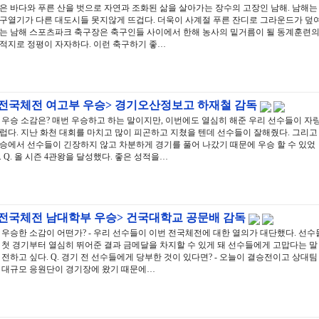
은 바다와 푸른 산을 벗으로 자연과 조화된 삶을 살아가는 장수의 고장인 남해. 남해는
구열기가 다른 대도시들 못지않게 뜨겁다. 더욱이 사계절 푸른 잔디로 그라운드가 덮
는 남해 스포츠파크 축구장은 축구인들 사이에서 한해 농사의 밑거름이 될 동계훈련
적지로 정평이 자자하다. 이런 축구하기 좋…
<전국체전 여고부 우승> 경기오산정보고 하재철 감독
. 우승 소감은? 매번 우승하고 하는 말이지만, 이번에도 열심히 해준 우리 선수들이 자
럽다. 지난 화천 대회를 마치고 많이 피곤하고 지쳤을 텐데 선수들이 잘해줬다. 그리고
승에서 선수들이 긴장하지 않고 차분하게 경기를 풀어 나갔기 때문에 우승 할 수 있었
. Q. 올 시즌 4관왕을 달성했다. 좋은 성적을…
<전국체전 남대학부 우승> 건국대학교 공문배 감독
. 우승한 소감이 어떤가? - 우리 선수들이 이번 전국체전에 대한 열의가 대단했다. 선수
 첫 경기부터 열심히 뛰어준 결과 금메달을 차지할 수 있게 돼 선수들에게 고맙다는 말
 전하고 싶다. Q. 경기 전 선수들에게 당부한 것이 있다면? - 오늘이 결승전이고 상대팀
 대규모 응원단이 경기장에 왔기 때문에…