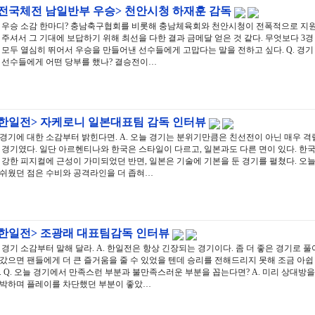
<전국체전 남일반부 우승> 천안시청 하재훈 감독
. 우승 소감 한마디? 충남축구협회를 비롯해 충남체육회와 천안시청이 전폭적으로 지
 주셔서 그 기대에 보답하기 위해 최선을 다한 결과 금메달 얻은 것 같다. 무엇보다 3경
 모두 열심히 뛰어서 우승을 만들어낸 선수들에게 고맙다는 말을 전하고 싶다. Q. 경기
 선수들에게 어떤 당부를 했나? 결승전이…
<한일전> 자케로니 일본대표팀 감독 인터뷰
 경기에 대한 소감부터 밝힌다면. A. 오늘 경기는 분위기만큼은 친선전이 아닌 매우 격
 경기였다. 일단 아르헨티나와 한국은 스타일이 다르고, 일본과도 다른 면이 있다. 한
 강한 피지컬에 근성이 가미되었던 반면, 일본은 기술에 기본을 둔 경기를 펼쳤다. 오
쉬웠던 점은 수비와 공격라인을 더 좁혀…
<한일전> 조광래 대표팀감독 인터뷰
. 경기 소감부터 말해 달라. A. 한일전은 항상 긴장되는 경기이다. 좀 더 좋은 경기로 풀
갔으면 팬들에게 더 큰 즐거움을 줄 수 있었을 텐데 승리를 전해드리지 못해 조금 아쉽
. Q. 오늘 경기에서 만족스런 부분과 불만족스러운 부분을 꼽는다면? A. 미리 상대방을
박하며 플레이를 차단했던 부분이 좋았…