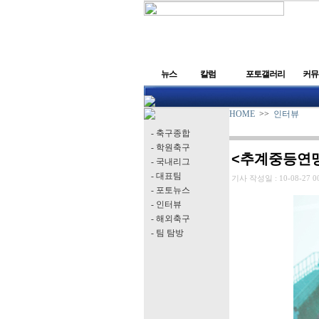
뉴스
칼럼
포토갤러리
커뮤
HOME
>>
인터뷰
- 축구종합
- 학원축구
<추계중등연맹
- 국내리그
- 대표팀
기사 작성일 :
10-08-27 0
- 포토뉴스
- 인터뷰
- 해외축구
- 팀 탐방