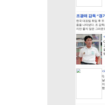
조광래 감독 “경
한국 대표팀 취임 후 
움을 나타냈다. 조 감독
지만 좋지 않은 그라운
Q
날
지
했