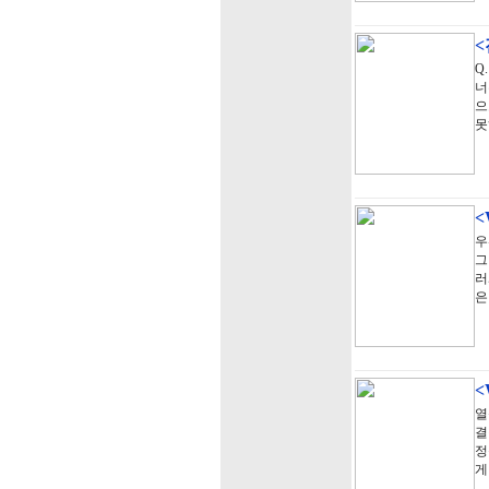
Q
너
으
못
우
그
러
은
<
열
결
정
게