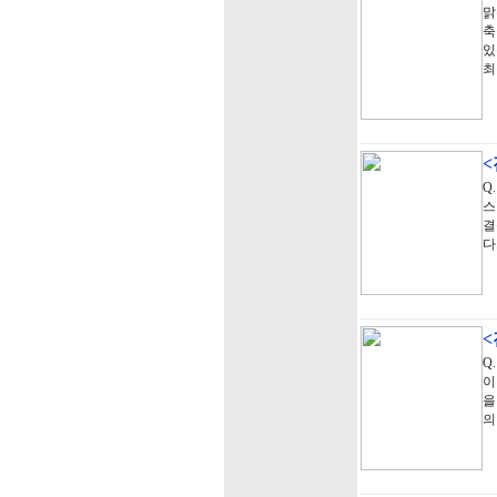
맑
축
있
최
Q
스
결
다
Q
이
을
의