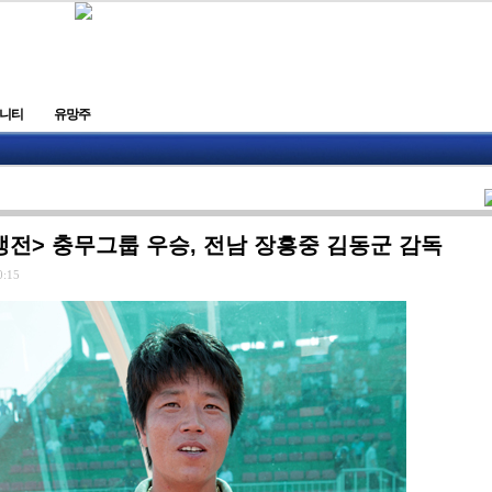
니티
유망주
전> 충무그룹 우승, 전남 장흥중 김동군 감독
0:15