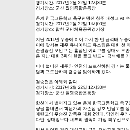
경기시간: 2017년 2월 22일 12시30분
경기장소: 군산 월명종합운동장
춘계 한국고등학교 축구연맹전 청주 대성고 vs 수원
경기시간: 2017년 2월 22일 14시00분
경기장소: 합천 군민체육공원경기장
지난 2011년 우승에 이어 다시 한 번 금석배 
이에 맞서는 제주 유나이티드 유스팀은 대회 첫
준결승전 보인고 는 홈팀인 이리고를 상대로 초반
은 지난 대회 3위의 한을 풀고 반드시 금석배를
이어 벌어진 제주와 인천의 프로산하팀 경기는 물고
팀과 프로산하의 결승을 맞이하게 됐다.
결승전은 아래와 같다.
경기시간: 2017년 2월 22일 12시30분
경기장소: 군산 월명종합운동장
합천에서 벌어지고 있는 춘계 한국고등학교 축구
량을 뽐내면서 학원가의 자존심 강호 언남고를 상대로
매탄고의 주승진 감독은 대회 2연패, 당연히 우
다만, 상대방보다 내부의 결속이 가장 최우선으로
앞서 벌어진 청주 대성고와 구미 오상고의 경기는 