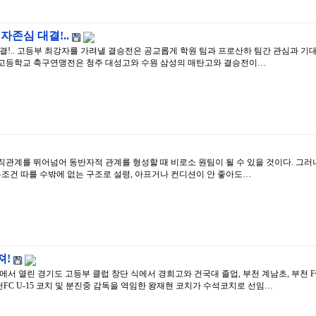
자존심 대결!..
결!.. 고등부 최강자를 가려낼 결승전은 공교롭게 학원 팀과 프로산하 팀간 관심과 
국고등학교 축구연맹전은 청주 대성고와 수원 삼성의 매탄고와 결승전이…
관계를 뛰어넘어 동반자적 관계를 형성할 때 비로소 원팀이 될 수 있을 것이다. 그러
무조건 따를 수밖에 없는 구조로 설령, 아프거나 컨디션이 안 좋아도…
져!
에서 열린 경기도 고등부 클럽 창단 식에서 경희고와 건국대 졸업, 부천 계남초, 부천 F
FC U-15 코치 및 분진중 감독을 역임한 왕재현 코치가 수석코치로 선임…