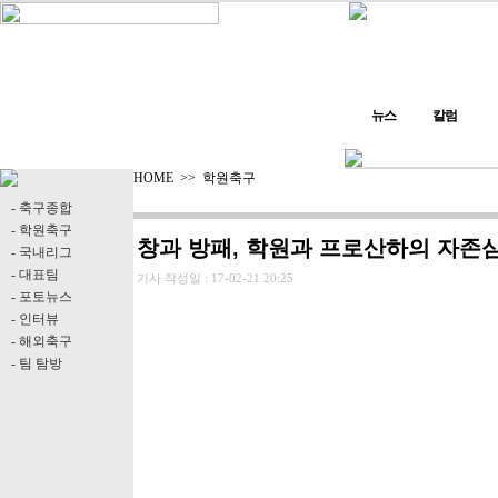
뉴스
칼럼
HOME
>>
학원축구
- 축구종합
- 학원축구
창과 방패, 학원과 프로산하의 자존심 
- 국내리그
- 대표팀
기사 작성일 :
17-02-21 20:25
- 포토뉴스
- 인터뷰
- 해외축구
- 팀 탐방