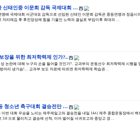
 신태인중 이문희 감독 국제대회 …
연맹배 국제대회 서군대표 감독으로 선임된 신태인 이문희 감독은 중등연맹과 정읍시의
로 자리매김 후 후진양성에 힘을 기울인 노력의 결실로 부임이후 최대의 …
보장을 위한 최저학력제 인가?..
 논란에 대해 누구의 손을 들어줄 것인가?.. 교과부의 운동선수 최저학력제 시행을 
벙어리 냉가슴!.... 교과부 보도 자료에 따르면 최저학력제 학습권…
, 고등 청소년 축구대회 결승전만 …
에 이번 대회 우승을 노리는 제주제일고와 결승전을 내일 14시 제주 종합운동장에서 백
3:0 으로 물리치고 결승에 선착, 이어 벌어질 서귀포고와 중앙고 경…