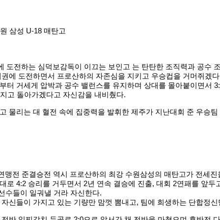
 삼성 U-18 매탄고
우승에 도전하는 심덕보감독이 이끄는 보인고 는 탄탄한 조직력과 공수 
 패권에 도전하면서 프로산하의 자존심을 지키고 우승컵을 거머쥐겠다
부터 거세게 압박과 공수 밸런스를 유지하며 상대를 몰아붙이면서 3:
 가지고 돌아가겠다고 자신감을 내비췄다.
 물리는 대 혈전 속에 집중력을 발휘한 제주가 지난대회 준 우승팀 
연맹전 준결승전 역시 프로산하의 최강 수원삼성의 매탄고가 전세진을
 4:2 승리를 거두면서 2년 연속 결승에 진출, 대회 2연패를 앞두고
리선수들이 일궈낼 거라 자신한다.
 자신들이 가지고 있는 기량만 맘껏 뽐내고, 팀에 희생하는 단합정
전반 일찌감치 두골로 2:0으로 앞서간 채 전반을 마쳤으며 후반전 다시