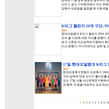
감독은 17일 중국 광둥성 광저우시 
스리그 공식 기자회견에서 다소 무례한
감독이 대표팀을 맡았을 때 이동국을
K리그 챌린지 10개 구단, 
현대오일뱅크 K리그 챌린지 2014 개
모여 올 시즌에 대한 각오를 밝혔다. 
로구 신문로 아산정책연구원에서 현대
다고 밝혔다. 미디어데이는 감독 및 
17일 현대오일뱅크 K리그
한국프로축구연맹이 프로축구 2부리그
구단 감독과 대표 선수가 출사표를 
오는 17일 서울 아산정책연구원에서
과 함께 각 팀을 대표하는 김오규(강
1
2
3
4
5
6
7
8
9
1