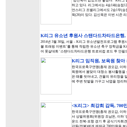
"김신욱이 없었으면 좋겠다." K리그 
하고 있다. 리그에서는 4승1패(승점1
언스리그 조별리그에서도 2승1무(승점7
욱(26)이 있다. 김신욱은 이번 시즌 
K리그 유소년 후원사 스탠다드차타드은행
2014년 3월 30일, 서울 – K리그 유소년발전프로그램 
볼 트래핑 이벤트’를 통해 적립한 유소년 축구 장학금을 
어 풋살대회 ‘스탠다드차타드은행 트로피컵 로드 투 안필드 2
K리그 임직원, 보육원 찾아
한국프로축구연맹(총재 권오갑, 이하 '
육원에서 봄맞이 대청소 봉사활동을 
은 때를 씻어내고, 건물의 유리창을 
에 주변 텃밭을 가꾸고 낙엽을 정리하
<K리그> 최강희 감독, 70
한국프로축구연맹(총재 권오갑, 이하 '
서 상벌위원회(위원장 조남돈, 이하 '상벌
운드 전북-포항 경기 후 공식기자회견
감독(전북)에게 제재금 700만원을 부