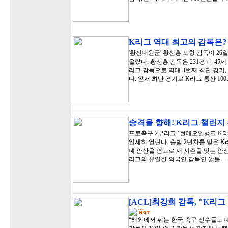
K리그 역대 최고의 감독은
'황선대원군' 황선홍 포항 감독이 26
올랐다. 황선홍 감독은 231경기, 45세
리그 감독으로 역대 3번째 최단 경기,
다. 앞서 최단 경기로 K리그 통산 1
승격을 향해! K리그 챌린지
프로축구 2부리그 ‘현대오일뱅크 K리그
일제히 열린다. 출범 2년차를 맞은 K
데 안산을 연고로 새 시즌을 맞는 안산
리그의 유일한 외국인 감독인 알툴 …
[ACL]최강희 감독, "K리
“해외에서 뛰는 한국 축구 선수들도 