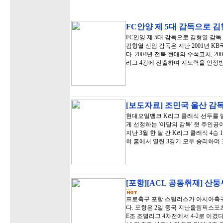
FC안양 제 5대 감독으로 김
FC안양 제 5대 감독으로 김형열 감
김형열 신임 감독은 지난 2001년 
다. 2004년 전북 현대의 수석코치, 2
리그 4강에 진출하며 지도력을 인정받
[보도자료] 조민국 울산 감독,
현대오일뱅크 K리그 클래식 선두를 달
게 선정하는 '이달의 감독' 첫 주인공
지난 3월 한 달 간 K리그 클래식 4승
히 홈에서 열린 3경기 모두 승리하며
[포항][ACL 공동취재] 산둥
프로축구 포항 스틸러스가 아시아축구연
다. 포항은 2일 중국 지난올림픽스
E조 조별리그 4차전에서 4-2로 이겼