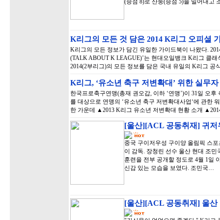
(승점 8)로 산둥(승점 5)을 밀어내고 
K리그의 모든 것 담은 2014 K리그 오피셜 
K리그의 모든 정보가 담긴 유일한 가이드북이 나왔다. 201
(TALK ABOUT K LEAGUE)’는 현대오일뱅크 K리그 
2014(2부리그)의 모든 정보를 담은 국내 유일의 K리그 
K리그, ‘유소년 축구 저변확대’ 위한 실무
한국프로축구연맹(총재 권오갑, 이하 ‘연맹’)이 31일 오
를 대상으로 연맹의 ‘유소년 축구 저변확대사업‘에 관한 
한 가운데 ▲2013 K리그 유소년 저변확대 현황 소개 ▲20
[울산][ACL 공동취재] 귀
중국 구이저우성 구이양 올림픽 스포츠 
이 감독. 장청린 선수 울산 현대 조민국
훈련을 전부 공개할 정도로 4월 1일 
신감 있는 모습을 보였다. 조민국…
[울산][ACL 공동취재] 울