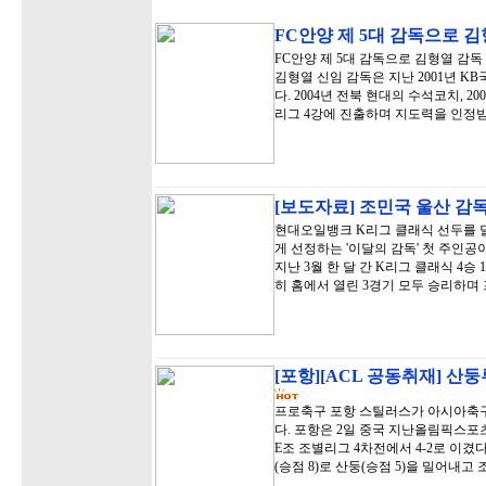
FC안양 제 5대 감독으로 김
FC안양 제 5대 감독으로 김형열 감
김형열 신임 감독은 지난 2001년 
다. 2004년 전북 현대의 수석코치, 2
리그 4강에 진출하며 지도력을 인정받
[보도자료] 조민국 울산 감독,
현대오일뱅크 K리그 클래식 선두를 달
게 선정하는 '이달의 감독' 첫 주인공
지난 3월 한 달 간 K리그 클래식 4승
히 홈에서 열린 3경기 모두 승리하며
[포항][ACL 공동취재] 산둥
프로축구 포항 스틸러스가 아시아축구연
다. 포항은 2일 중국 지난올림픽스
E조 조별리그 4차전에서 4-2로 이겼
(승점 8)로 산둥(승점 5)을 밀어내고 