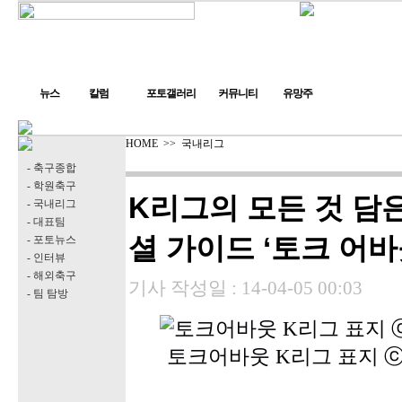
뉴스
칼럼
포토갤러리
커뮤니티
유망주
HOME
>>
국내리그
- 축구종합
- 학원축구
K리그의 모든 것 담은
- 국내리그
- 대표팀
셜 가이드 ‘토크 어바
- 포토뉴스
- 인터뷰
- 해외축구
기사 작성일 :
14-04-05 00:03
- 팀 탐방
토크어바웃 K리그 표지