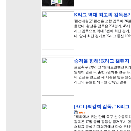
K리그 역대 최고의 감독은
'황선대원군' 황선홍 포항 감독이 26
올랐다. 황선홍 감독은 231경기, 45세
리그 감독으로 역대 3번째 최단 경기,
다. 앞서 최단 경기로 K리그 통산 1
승격을 향해! K리그 챌린지
프로축구 2부리그 ‘현대오일뱅크 K리그
일제히 열린다. 출범 2년차를 맞은 K
데 안산을 연고로 새 시즌을 맞는 안산
리그의 유일한 외국인 감독인 알툴 …
[ACL]최강희 감독, "K리
“해외에서 뛰는 한국 축구 선수들도 
감독은 17일 중국 광둥성 광저우시 
스리그 공식 기자회견에서 다소 무례한