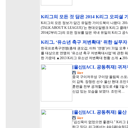
K리그의 모든 것 담은 2014 K리그 오피셜 
K리그의 모든 정보가 담긴 유일한 가이드북이 나왔다. 201
(TALK ABOUT K LEAGUE)’는 현대오일뱅크 K리그 
2014(2부리그)의 모든 정보를 담은 국내 유일의 K리그 
K리그, ‘유소년 축구 저변확대’ 위한 실무
한국프로축구연맹(총재 권오갑, 이하 ‘연맹’)이 31일 오
를 대상으로 연맹의 ‘유소년 축구 저변확대사업‘에 관한 
한 가운데 ▲2013 K리그 유소년 저변확대 현황 소개 ▲20
[울산][ACL 공동취재] 귀
중국 구이저우성 구이양 올림픽 스포츠 
이 감독. 장청린 선수 울산 현대 조민국
훈련을 전부 공개할 정도로 4월 1일 
신감 있는 모습을 보였다. 조민국…
[울산][ACL 공동취재] 울
"김신욱이 없었으면 좋겠다." K리그 
하고 있다. 리그에서는 4승1패(승점1