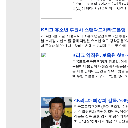
언스리그 조별리그에서도 2승1무(승점7
욱(26)이 있다. 김신욱은 이번 시즌 
K리그 유소년 후원사 스탠다드차타드은행
2014년 3월 30일, 서울 – K리그 유소년발전프로그램 
볼 트래핑 이벤트’를 통해 적립한 유소년 축구 장학금을 
어 풋살대회 ‘스탠다드차타드은행 트로피컵 로드 투 안필드 2
K리그 임직원, 보육원 찾아
한국프로축구연맹(총재 권오갑, 이하 '
육원에서 봄맞이 대청소 봉사활동을 
은 때를 씻어내고, 건물의 유리창을 
에 주변 텃밭을 가꾸고 낙엽을 정리하
<K리그> 최강희 감독, 70
한국프로축구연맹(총재 권오갑, 이하 
서 상벌위원회(위원장 조남돈, 이하 '상
라운드 전북-포항 경기 후 공식기자
희 감독(전북)에게 제재금 700만원을