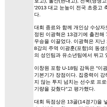
호고), 울산(현대고), 전북(영생고
'2013 대교 눈높이 전국 초중고
다.
대회 종료와 함께 개인상 수상자
정된 이광혁은 13경기에 출전해 
우승을 이끌었다. 이광혁은 지난 20
8강의 주역 이광훈(포항)의 동생
의 성인팀과 유소년팀에서 뛰고 
이창원 포항 U-18팀 감독은 "
기본기가 장점이다. 집중력이 강
지 않는 투지 넘치는 선수로 프로
기량을 갖췄다"고 평가했다.
대회 득점상은 13골(14경기)을 넣