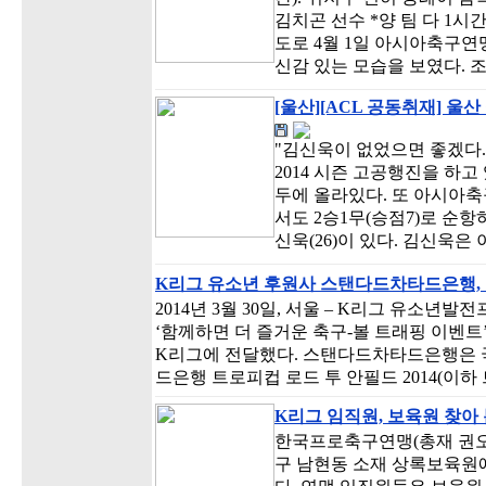
김치곤 선수 *양 팀 다 1
도로 4월 1일 아시아축구연맹
신감 있는 모습을 보였다. 
[울산][ACL 공동취재] 울
"김신욱이 없었으면 좋겠다.
2014 시즌 고공행진을 하고 
두에 올라있다. 또 아시아축
서도 2승1무(승점7)로 순항
신욱(26)이 있다. 김신욱은
K리그 유소년 후원사 스탠다드차타드은행
2014년 3월 30일, 서울 – K리그 유
‘함께하면 더 즐거운 축구-볼 트래핑 이벤트
K리그에 전달했다. 스탠다드차타드은행은 
드은행 트로피컵 로드 투 안필드 2014(이하 
K리그 임직원, 보육원 찾아
한국프로축구연맹(총재 권오갑,
구 남현동 소재 상록보육원