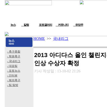
뉴스
칼럼
포토갤러리
커뮤니티
유망주
HOME
>>
국내리그
- 축구종합
2013 아디다스 올인 챌린지
- 학원축구
- 국내리그
인상 수상자 확정
- 대표팀
- 포토뉴스
기사 작성일 :
13-10-02 21:26
- 인터뷰
- 해외축구
- 팀 탐방