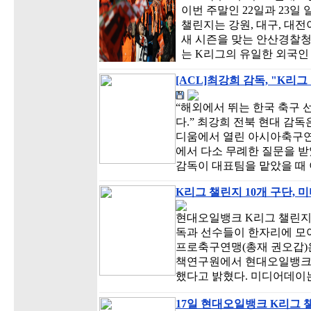
이번 주말인 22일과 23일
챌린지는 강원, 대구, 대
새 시즌을 맞는 안산경찰청 
는 K리그의 유일한 외국인
[ACL]최강희 감독, "K리
“해외에서 뛰는 한국 축구 
다.” 최강희 전북 현대 감독
디움에서 열린 아시아축구연
에서 다소 무례한 질문을 받았
감독이 대표팀을 맡았을 때
K리그 챌린지 10개 구단, 
현대오일뱅크 K리그 챌린지 2
독과 선수들이 한자리에 모여
프로축구연맹(총재 권오갑)은
책연구원에서 현대오일뱅크 K
했다고 밝혔다. 미디어데이는
17일 현대오일뱅크 K리그 