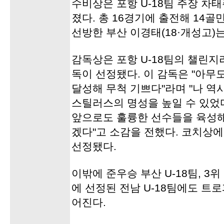
수비상은 포항 U-18팀 주장 차
졌다. 총 16경기에 출전해 14
선방한 부산 이경태(18·개성고)
감독상은 포항 U-18팀의 챌린지
독이 선정됐다. 이 감독은 "아무
달성해 무척 기쁘다"라며 "나 역
스틸러스의 명성을 높일 수 있었
앞으로도 훌륭한 선수들을 육성해
겠다"고 소감을 전했다. 코치상에
선정됐다.
이밖에 준우승 부산 U-18팀, 3
에 선정된 전남 U-18팀에도 트
어진다.