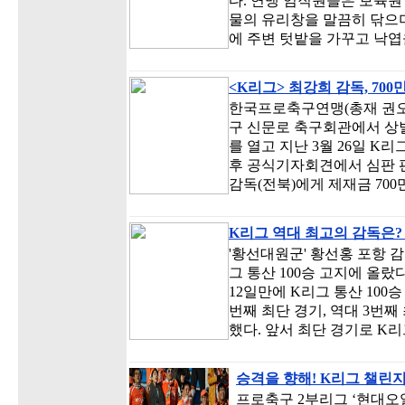
다. 연맹 임직원들은 보육원
물의 유리창을 말끔히 닦으며
에 주변 텃밭을 가꾸고 낙엽
<K리그> 최강희 감독, 70
한국프로축구연맹(총재 권오갑,
구 신문로 축구회관에서 상벌
를 열고 지난 3월 26일 K리
후 공식기자회견에서 심판 
감독(전북)에게 제재금 700
K리그 역대 최고의 감독은
'황선대원군' 황선홍 포항 
그 통산 100승 고지에 올랐다
12일만에 K리그 통산 100
번째 최단 경기, 역대 3번째
했다. 앞서 최단 경기로 K리
승격을 향해! K리그 챌린
프로축구 2부리그 ‘현대오