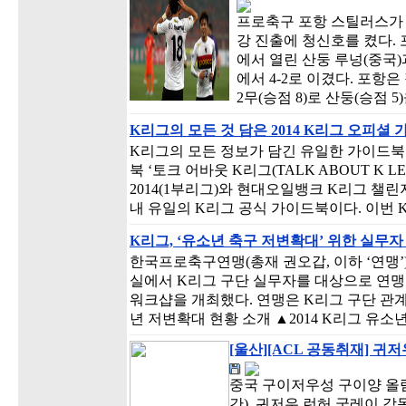
프로축구 포항 스틸러스가 
강 진출에 청신호를 켰다.
에서 열린 산둥 루넝(중국
에서 4-2로 이겼다. 포항
2무(승점 8)로 산둥(승점 
K리그의 모든 것 담은 2014 K리그 오피셜 
K리그의 모든 정보가 담긴 유일한 가이드북이
북 ‘토크 어바웃 K리그(TALK ABOUT K
2014(1부리그)와 현대오일뱅크 K리그 챌린지
내 유일의 K리그 공식 가이드북이다. 이번
K리그, ‘유소년 축구 저변확대’ 위한 실무
한국프로축구연맹(총재 권오갑, 이하 ‘연맹’
실에서 K리그 구단 실무자를 대상으로 연맹
워크샵을 개최했다. 연맹은 K리그 구단 관계
년 저변확대 현황 소개 ▲2014 K리그 유소
[울산][ACL 공동취재] 귀
중국 구이저우성 구이양 올림
간). 귀저우 런허 궁레이 감