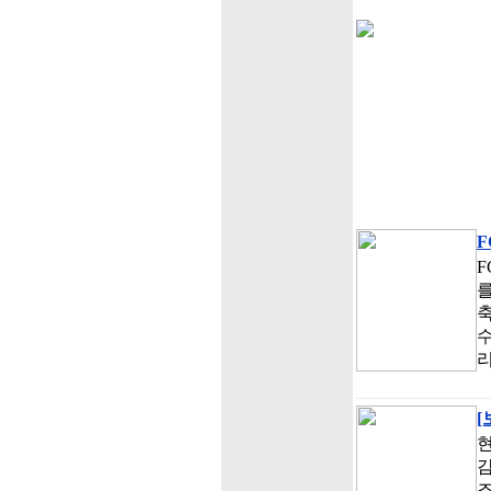
F
F
를
축
수
리
[
현
감
조