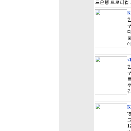
드은행 트로피컵 로
K
한
다
물
에
<
한
구
를
감
'
그
1