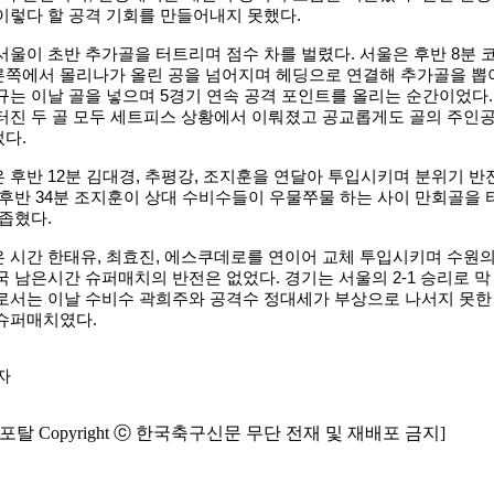
이렇다 할 공격 기회를 만들어내지 못했다.
서울이 초반 추가골을 터트리며 점수 차를 벌렸다. 서울은 후반 8분 
른쪽에서 몰리나가 올린 공을 넘어지며 헤딩으로 연결해 추가골을 뽑
규는 이날 골을 넣으며 5경기 연속 공격 포인트를 올리는 순간이었다.
터진 두 골 모두 세트피스 상황에서 이뤄졌고 공교롭게도 골의 주인
다.
 후반 12분 김대경, 추평강, 조지훈을 연달아 투입시키며 분위기 반
 후반 34분 조지훈이 상대 수비수들이 우물쭈물 하는 사이 만회골을 
 좁혔다.
 시간 한태유, 최효진, 에스쿠데로를 연이어 교체 투입시키며 수원
국 남은시간 슈퍼매치의 반전은 없었다. 경기는 서울의 2-1 승리로 막
으로서는 이날 수비수 곽희주와 공격수 정대세가 부상으로 나서지 못한
 슈퍼매치였다.
자
탈 Copyright ⓒ 한국축구신문 무단 전재 및 재배포 금지]