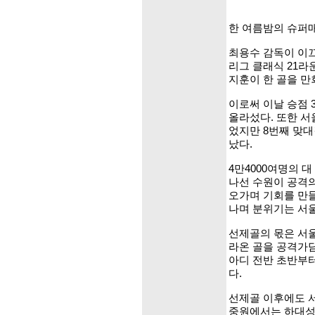
한 여름밤의 슈퍼
최용수 감독이 이끄
리그 클래식 21라
지훈이 한 골을 만
이로써 이날 승점 
올라섰다. 또한 서
었지만 8번째 맞
났다.
4만4000여명의 
나선 수원이 공격
오가며 기회를 만들
나며 분위기는 서울
선제골의 몫은 서울
라온 골을 공격가담
아디 전반 초반부
다.
선제골 이후에도 서
중원에서는 하대성