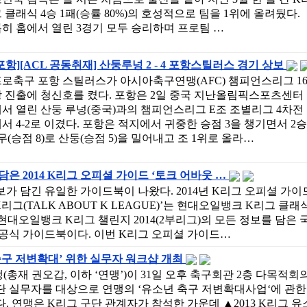
 클래식 4승 1패(승률 80%)의 호성적으로 팀을 1위에 올려뒀다.
히 홈에서 열린 3경기 모두 승리하며 프로팀 …
포항][ACL 공동취재] 산둥루넝 2 - 4 포항스틸러스 경기 상보
로축구 포항 스틸러스가 아시아축구연맹(AFC) 챔피언스리그 1
강 진출에 청신호를 켰다. 포항은 2일 중국 지난올림픽스포츠센터
서 열린 산둥 루넝(중국)과의 챔피언스리그 E조 조별리그 4차전
서 4-2로 이겼다. 포항은 적지에서 귀중한 승점 3을 챙기면서 2승
무(승점 8)로 산둥(승점 5)을 밀어내고 조 1위로 올라…
담은 2014 K리그 오피셜 가이드 ‘토크 어바웃 …
보가 담긴 유일한 가이드북이 나왔다. 2014년 K리그 오피셜 가이
K리그(TALK ABOUT K LEAGUE)’는 현대오일뱅크 K리그 클래
와 현대오일뱅크 K리그 챌린지 2014(2부리그)의 모든 정보를 담은 
 공식 가이드북이다. 이번 K리그 오피셜 가이드…
 축구 저변확대’ 위한 실무자 워크샵 개최
재 권오갑, 이하 ‘연맹’)이 31일 오후 축구회관 2층 다목적회
단 실무자를 대상으로 연맹의 ‘유소년 축구 저변확대사업‘에 관한
. 연맹은 K리그 구단 관계자가 참석한 가운데 ▲2013 K리그 유