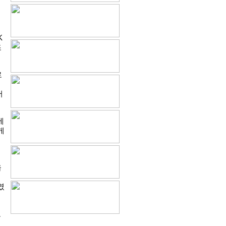
K
조
로
어
에
게
올
히
였
고