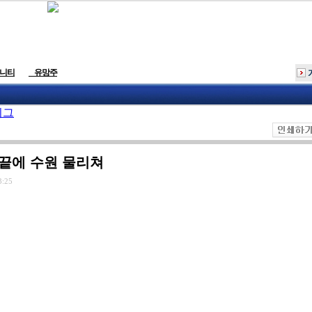
니티
유망주
리그
 끝에 수원 물리쳐
3:25