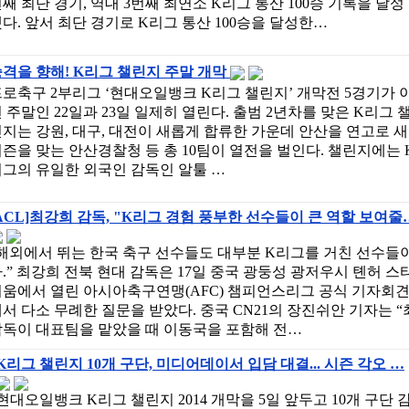
째 최단 경기, 역대 3번째 최연소 K리그 통산 100승 기록을 달성
다. 앞서 최단 경기로 K리그 통산 100승을 달성한…
격을 향해! K리그 챌린지 주말 개막
로축구 2부리그 ‘현대오일뱅크 K리그 챌린지’ 개막전 5경기가 
 주말인 22일과 23일 일제히 열린다. 출범 2년차를 맞은 K리그 
지는 강원, 대구, 대전이 새롭게 합류한 가운데 안산을 연고로 새
즌을 맞는 안산경찰청 등 총 10팀이 열전을 벌인다. 챌린지에는 
그의 유일한 외국인 감독인 알툴 …
ACL]최강희 감독, "K리그 경험 풍부한 선수들이 큰 역할 보여줄
해외에서 뛰는 한국 축구 선수들도 대부분 K리그를 거친 선수들
.” 최강희 전북 현대 감독은 17일 중국 광둥성 광저우시 톈허 스
디움에서 열린 아시아축구연맹(AFC) 챔피언스리그 공식 기자회
서 다소 무례한 질문을 받았다. 중국 CN21의 장진쉬안 기자는 “
감독이 대표팀을 맡았을 때 이동국을 포함해 전…
K리그 챌린지 10개 구단, 미디어데이서 입담 대결... 시즌 각오 …
현대오일뱅크 K리그 챌린지 2014 개막을 5일 앞두고 10개 구단 