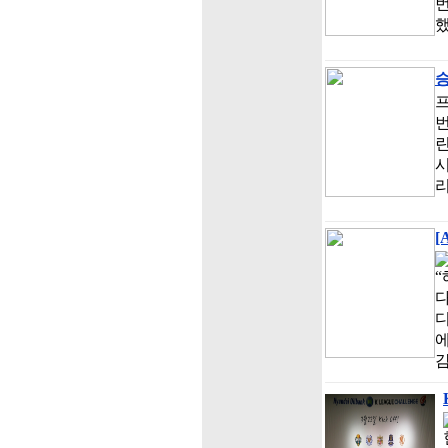
번
했
승
프
번
린
시
리
[
“
다
에