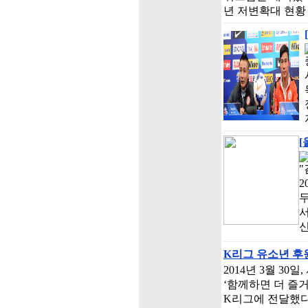
년 저변확대 현황 
[
"
2
두
서
신
K리그 유소년 
2014년 3월 3
‘함께하면 더 즐
K리그에 전달했다