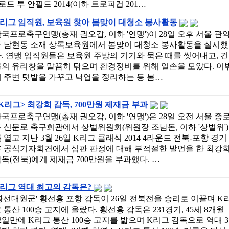
드 투 안필드 2014(이하 트로피컵 201…
리그 임직원, 보육원 찾아 봄맞이 대청소 봉사활동
국프로축구연맹(총재 권오갑, 이하 '연맹')이 28일 오후 서울 관
구 남현동 소재 상록보육원에서 봄맞이 대청소 봉사활동을 실시했
. 연맹 임직원들은 보육원 주방의 기기와 묵은 때를 씻어내고, 건
의 유리창을 말끔히 닦으며 환경정비를 위해 일손을 모았다. 이
 주변 텃밭을 가꾸고 낙엽을 정리하는 등 봄…
K리그> 최강희 감독, 700만원 제재금 부과
국프로축구연맹(총재 권오갑, 이하 '연맹')은 28일 오전 서울 종
 신문로 축구회관에서 상벌위원회(위원장 조남돈, 이하 '상벌위')
 열고 지난 3월 26일 K리그 클래식 2014 4라운드 전북-포항 경기
후 공식기자회견에서 심판 판정에 대해 부적절한 발언을 한 최강
독(전북)에게 제재금 700만원을 부과했다. …
K리그 역대 최고의 감독은?
황선대원군' 황선홍 포항 감독이 26일 전북전을 승리로 이끌며 K
 통산 100승 고지에 올랐다. 황선홍 감독은 231경기, 45세 8개월
2일만에 K리그 통산 100승 고지를 밟으며 K리그 감독으로 역대 3