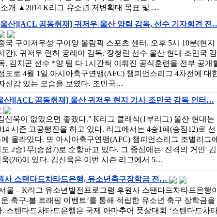
소개 ▲2014 K리그 유소년 저변확대 목표 및 …
[울산][ACL 공동취재] 귀저우-울산 양팀 감독, 선수 기자회견 전
중국 구이저우성 구이양 올림픽 스포츠 센터. 오후 5시 10분(현지
시간). 귀저우 런허 궁레이 감독. 장청린 선수 울산 현대 조민국 감
독. 김치곤 선수 *양 팀 다 1시간씩 이뤄진 공식훈련을 전부 공개
정도로 4월 1일 아시아축구연맹(AFC) 챔피언스리그 4차전에 대
자신감 있는 모습을 보였다. 조민국…
울산][ACL 공동취재] 울산 귀저우 현지 기사-조민국 감독 인터…
김신욱이 없었으면 좋겠다." K리그 클래식(1부리그) 울산 현대는
014 시즌 고공행진을 하고 있다. 리그에서는 4승1패(승점12)로 선
에 올라있다. 또 아시아축구연맹(AFC) 챔피언스리그 조별리그
도 2승1무(승점7)로 순항하고 있다. 그 중심에는 '진격의 거인' 김
욱(26)이 있다. 김신욱은 이번 시즌 리그에서 5…
후원사 스탠다드차타드은행, 유소년축구장학금 전…
0일, 서울 – K리그 유소년발전프로그램 후원사 스탠다드차타드은행
거운 축구-볼 트래핑 이벤트’를 통해 적립한 유소년 축구 장학금을
. 스탠다드차타드은행은 국제 아마추어 풋살대회 ‘스탠다드차