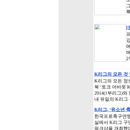
그
특
[
프
에
에
2
K리그의 모든 것 
K리그의 모든 정
북 ‘토크 어바웃 
2014(1부리그)
내 유일의 K리그
K리그, ‘유소년
한국프로축구연맹(총
실에서 K리그 구
워크샵을 개최했다