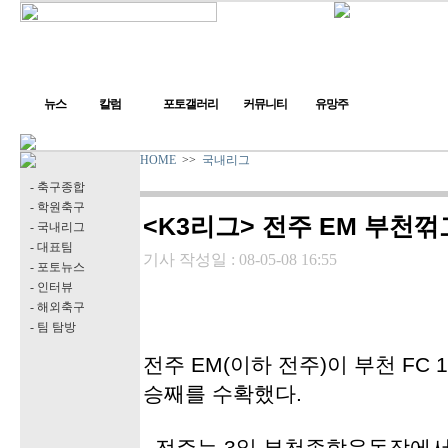
뉴스
칼럼
포토갤러리
커뮤니티
유망주
HOME
>>
국내리그
- 축구종합
- 학원축구
<K3리그> 전주 EM 부천꺾
- 국내리그
- 대표팀
기사 작성일 :
08-05-08 16:55
- 포토뉴스
- 인터뷰
- 해외축구
- 팀 탐방
전주 EM(이하 전주)이 부천 FC 1
승째를 수확했다.