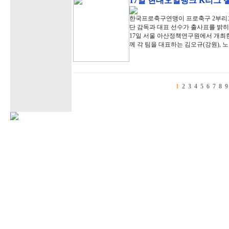
17일 현대오일뱅크 K리그 
한국프로축구연맹이 프로축구 2부리그
단 감독과 대표 선수가 출사표를 밝히
17일 서울 아산정책연구원에서 개최한
께 각 팀을 대표하는 김오규(강원), 
1
2
3
4
5
6
7
8
9