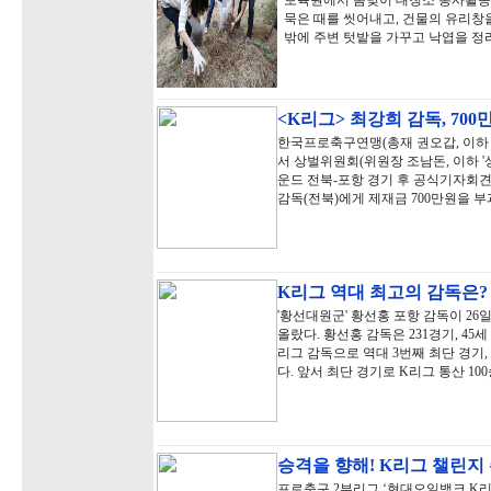
보육원에서 봄맞이 대청소 봉사활동
묵은 때를 씻어내고, 건물의 유리창
밖에 주변 텃밭을 가꾸고 낙엽을 정
<K리그> 최강희 감독, 70
한국프로축구연맹(총재 권오갑, 이하 '
서 상벌위원회(위원장 조남돈, 이하 '상벌
운드 전북-포항 경기 후 공식기자회견
감독(전북)에게 제재금 700만원을 부
K리그 역대 최고의 감독은
'황선대원군' 황선홍 포항 감독이 26
올랐다. 황선홍 감독은 231경기, 45세
리그 감독으로 역대 3번째 최단 경기,
다. 앞서 최단 경기로 K리그 통산 1
승격을 향해! K리그 챌린지
프로축구 2부리그 ‘현대오일뱅크 K리그