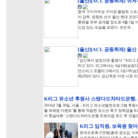
[울산][ACL 공동취재] 귀
중국 구이저우성 구이양 올림픽 스포츠 
이 감독. 장청린 선수 울산 현대 조민국
훈련을 전부 공개할 정도로 4월 1일 
신감 있는 모습을 보였다. 조민국…
[울산][ACL 공동취재] 울
"김신욱이 없었으면 좋겠다." K리그 
하고 있다. 리그에서는 4승1패(승점1
언스리그 조별리그에서도 2승1무(승점7
욱(26)이 있다. 김신욱은 이번 시즌 
K리그 유소년 후원사 스탠다드차타드은행
2014년 3월 30일, 서울 – K리그 유소년발전프로그램 
볼 트래핑 이벤트’를 통해 적립한 유소년 축구 장학금을 
어 풋살대회 ‘스탠다드차타드은행 트로피컵 로드 투 안필드 2
K리그 임직원, 보육원 찾
한국프로축구연맹(총재 권오갑, 이하 