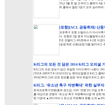
지난 3월 한 달 간 K리그 클래식 4승
히 홈에서 열린 3경기 모두 승리하며
[포항][ACL 공동취재] 산둥
프로축구 포항 스틸러스가 아시아축구연
다. 포항은 2일 중국 지난올림픽스
E조 조별리그 4차전에서 4-2로 이겼
(승점 8)로 산둥(승점 5)을 밀어내고 
K리그의 모든 것 담은 2014 K리그 오피셜 
K리그의 모든 정보가 담긴 유일한 가이드북이 나왔다. 201
(TALK ABOUT K LEAGUE)’는 현대오일뱅크 K리그 
2014(2부리그)의 모든 정보를 담은 국내 유일의 K리그 
K리그, ‘유소년 축구 저변확대’ 위한 실무
한국프로축구연맹(총재 권오갑, 이하 ‘연맹’)이 31일 오
를 대상으로 연맹의 ‘유소년 축구 저변확대사업‘에 관한 
한 가운데 ▲2013 K리그 유소년 저변확대 현황 소개 ▲20