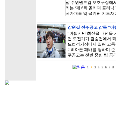
날 수원월드컵 보조구장에서는
리는 ‘제 6회 골키퍼 클리닉
국가대표 및 골키퍼 지도자 
강원길 전주공고 감독 “
“아쉽지만 최선을 내년을 
전 도전기가 결승전에서 좌
드컵경기장에서 열린 고등부
2 뼈아픈 패배를 당하며 준
주공고는 전반 중반 팀 공
1
2
3
4
5
6
7
8