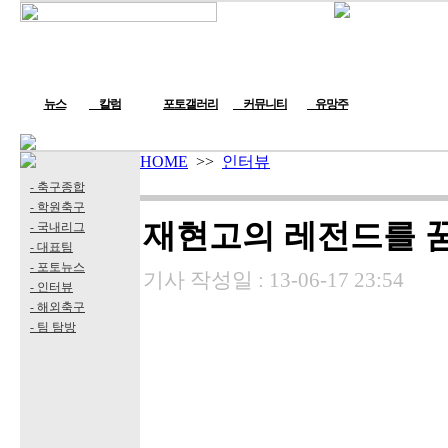
뉴스
칼럼
포토갤러리
커뮤니티
유망주
HOME
>>
인터뷰
- 축구종합
- 학원축구
재현고의 레전드를 꿈
- 국내리그
- 대표팀
- 포토뉴스
기사 작성일 :
13-06-17 23:54
- 인터뷰
- 해외축구
- 팀 탐방