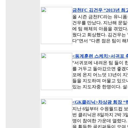
금천FC 김건우 “2013년 
올 시즌 금천FC라는 유니폼
건우를 만났다. 지난해 문
에 팀 해체의 아픔을 겪었다
웠다고 회상했다. 김건우는 
다”면서 “다른 점은 팀이 
<동계훈련 스케치>서귀포 
“서귀포에 내려온 팀 들이 
를 거두고 돌아갔으면 좋겠다
포에 온지 어느덧 13년이 
들을 지도하며 머물고 있으니
있는 지도자중 한명이다. 설
<GK클리닉>차상광 회장 
지난 6일부터 수원월드컵 보
번 클리닉은 8일까지 2박 3
명이 참여한 가운데 열렸다. 
을 획득한 골키퍼들이 모여 만