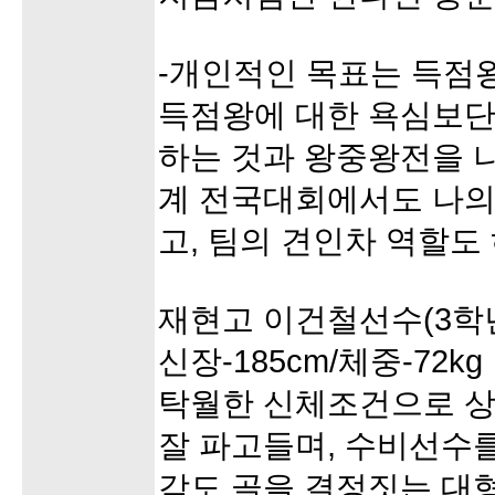
-개인적인 목표는 득점
득점왕에 대한 욕심보단
하는 것과 왕중왕전을 나
계 전국대회에서도 나의
고, 팀의 견인차 역할도 
재현고 이건철선수(3학
신장-185cm/체중-72kg
탁월한 신체조건으로 
잘 파고들며, 수비선수
감도 골을 결정짓는 대