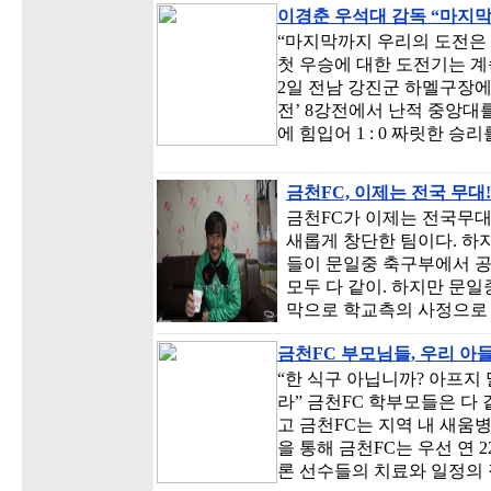
이경춘 우석대 감독 “마지
“마지막까지 우리의 도전은
첫 우승에 대한 도전기는 계
2일 전남 강진군 하멜구장
전’ 8강전에서 난적 중앙대
에 힘입어 1 : 0 짜릿한 승
금천FC, 이제는 전국 무대!
금천FC가 이제는 전국무대
새롭게 창단한 팀이다. 하
들이 문일중 축구부에서 공을
모두 다 같이. 하지만 문일
막으로 학교측의 사정으로 
금천FC 부모님들, 우리 아
“한 식구 아닙니까? 아프지
라” 금천FC 학부모들은 다 
고 금천FC는 지역 내 새움
을 통해 금천FC는 우선 연 
론 선수들의 치료와 일정의