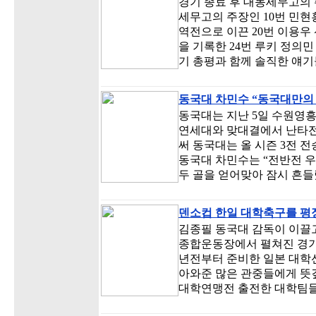
경기 종료 후 대동세무고의 
세무고의 주장인 10번 민현
역전으로 이끈 20번 이용우
을 기록한 24번 루키 정의
기 총평과 함께 솔직한 얘기
동국대 차민수 “동국대만의
동국대는 지난 5일 수원영
연세대와 맞대결에서 난타전 끝
써 동국대는 올 시즌 3전 
동국대 차민수는 “전반전 
두 골을 얻어맞아 잠시 흔들
덴소컵 한일 대학축구를 평정
김종필 동국대 감독이 이끌
종합운동장에서 펼쳐진 경기
년전부터 준비한 일본 대학
아와준 많은 관중들에게 뜻깊
대학연맹전 출전한 대학팀들