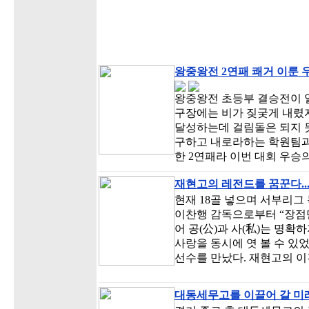
왕중왕전 2연패 쾌거 이룬
왕중왕전 초등부 결승전이 
구장에는 비가 짖궂게 내렸
달성하는데 걸림돌은 되지 못
구하고 내로라하는 학원팀과
한 2연패라 이번 대회 우승의
재현고의 레전드를 꿈꾼다..
현재 18골 넣으며 서부리그
이찬행 감독으로부터 “장점
어 공(公)과 사(私)는 명
사랑을 동시에 엿 볼 수 있
선수를 만났다. 재현고의 
대동세무고를 이끌어 갈 미