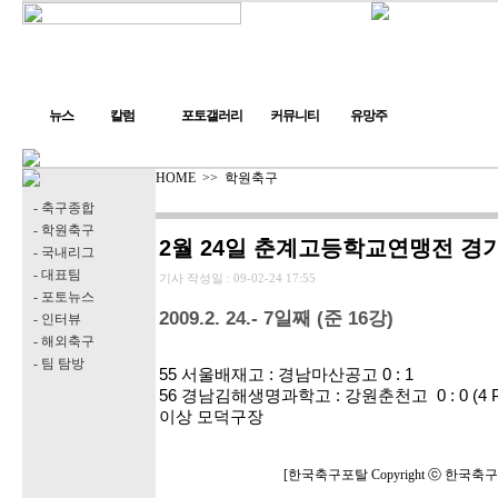
뉴스
칼럼
포토갤러리
커뮤니티
유망주
HOME
>>
학원축구
- 축구종합
- 학원축구
2월 24일 춘계고등학교연맹전 경
- 국내리그
- 대표팀
기사 작성일 :
09-02-24 17:55
- 포토뉴스
2009.2. 24.- 7일째 (준 16강)
- 인터뷰
- 해외축구
- 팀 탐방
55 서울배재고 : 경남마산공고 0 : 1
56 경남김해생명과학고 : 강원춘천고 0 : 0 (4 P
이상 모덕구장
[한국축구포탈 Copyright ⓒ 한국