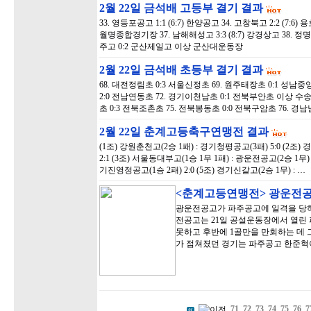
2월 22일 금석배 고등부 결기 결과
33. 영등포공고 1:1 (6:7) 한양공고 34. 고창북고 2:2 (7:6)
월명종합경기장 37. 남해해성고 3:3 (8:7) 강경상고 38. 정명고 
주고 0:2 군산제일고 이상 군산대운동장
2월 22일 금석배 초등부 결기 결과
68. 대전정림초 0:3 서울신정초 69. 원주태장초 0:1 성남중
2:0 전남연동초 72. 경기이천남초 0:1 전북부안초 이상 수송
초 0:3 전북조촌초 75. 전북봉동초 0:0 전북구암초 76. 
2월 22일 춘계고등축구연맹전 결과
(1조) 강원춘천고(2승 1패) : 경기청평공고(3패) 5:0 (2조
2:1 (3조) 서울동대부고(1승 1무 1패) : 광운전공고(2승 1무)
기진영정공고(1승 2패) 2:0 (5조) 경기신갈고(2승 1무) : …
<춘계고등연맹전> 광운전공
광운전공고가 파주공고에 일격을 당하며
전공고는 21일 공설운동장에서 열린
못하고 후반에 1골만을 만회하는 데 
가 점쳐졌던 경기는 파주공고 한준혁
71
72
73
74
75
76
7