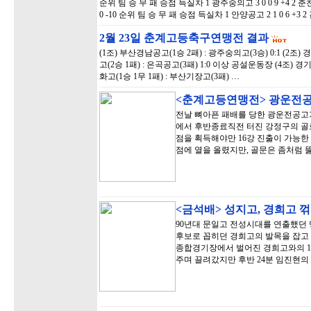
순위 팀 승 무 패 승점 득실차 1 광주숭의고 3 0 0 9 +4 2 춘천고 2
0 -10 순위 팀 승 무 패 승점 득실차 1 안양공고 2 1 0 6 +3 2
2월 23일 춘계고등축구연맹전 결과
(1조) 부산경남공고(1승 2패) : 광주숭의고(3승) 0:1 (2조) 
고(2승 1패) : 은곡공고(3패) 1:0 이상 공설운동장 (4조) 경기
화고(1승 1무 1패) : 부산기장고(3패) …
<춘계고등연맹전> 광운전공
전날 뼈아픈 패배를 당한 광운전공고
에서 후반종료직전 터진 강정구의 골로
점을 획득해야만 16강 진출이 가능
점에 열을 올렸지만, 골문은 좀처럼 
<금석배> 성지고, 경희고 
90년대 문일고 전성시대를 연출했던 
후보로 꼽히던 경희고의 발목을 잡고 
종합경기장에서 벌어진 경희고와의 1
주며 끌려갔지만 후반 24분 임진현의