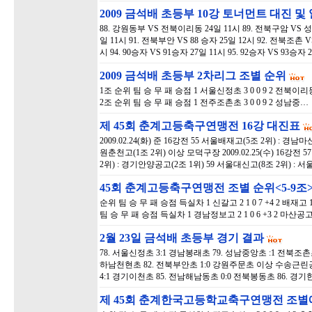
2009 금석배 초등부 10강 토너먼트 대진 및
88. 강원동부 VS 전북이리동 24일 11시 89. 전북구암 VS 
일 11시 91. 전북부안 VS 88 승자 25일 12시 92. 전북조촌 
시 94. 90승자 VS 91승자 27일 11시 95. 92승자 VS 93승자 
2009 금석배 초등부 2차리그 조별 순위
1조 순위 팀 승 무 패 승점 1 서울신정초 3 0 0 9 2 전북이리동초 
2조 순위 팀 승 무 패 승점 1 전주조촌초 3 0 0 9 2 성남중…
제 45회 춘계고등축구연맹전 16강 대진표
2009.02.24(화) 준 16강전 55 서울배재고(5조 2위) : 경
원춘천고(1조 2위) 이상 모덕구장 2009.02.25(수) 16강전 
2위) : 경기안양공고(2조 1위) 59 서울대신고(8조 2위) :
45회 춘계고등축구연맹전 조별 순위<5-9조
순위 팀 승 무 패 승점 득실차 1 신갈고 2 1 0 7 +4 2 배재고 1 2 0 
팀 승 무 패 승점 득실차 1 경남정보고 2 1 0 6 +3 2 마산공고 1
2월 23일 금석배 초등부 경기 결과
78. 서울신정초 3:1 경남봉래초 79. 성남중앙초 :1 전북조촌초
하남천현초 82. 전북부안초 1:0 강원주문초 이상 수송근린공
4:1 경기이천초 85. 전남해남동초 0:0 전북봉동초 86. 경
제 45회 춘계한국고등학교축구연맹전 조별예