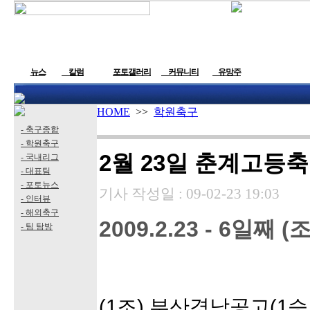
뉴스
칼럼
포토갤러리
커뮤니티
유망주
HOME
>>
학원축구
- 축구종합
- 학원축구
2월 23일 춘계고등
- 국내리그
- 대표팀
- 포토뉴스
기사 작성일 :
09-02-23 19:03
- 인터뷰
- 해외축구
2009.2.23 - 6일째 
- 팀 탐방
(1조) 부산경남공고(1승 