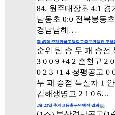
84. 원주태장초 4:1 
남동초 0:0 전북봉동초 
경남남해…
제 45회 춘계한국고등학교축구연맹전 조별예
순위 팀 승 무 패 승점
3 0 0 9 +4 2 춘천고 2 
0 2 3 +1 4 청평공고 0 
무 패 승점 득실차 1 안양공
김해생명고 2 1 0 6…
2월 23일 춘계고등축구연맹전 결과
(1조) 부산경남공고(1승