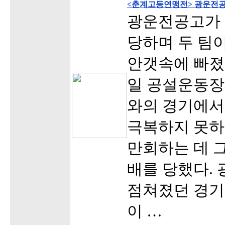
<춘계고등연맹전> 광운전공
광운전공고가
당하며 두 팀
안갯속에 빠졌
일 공설운동장
와의 경기에서
극복하지 못하
만회하는 데 그
배를 당했다.
점쳐졌던 경기
이 …