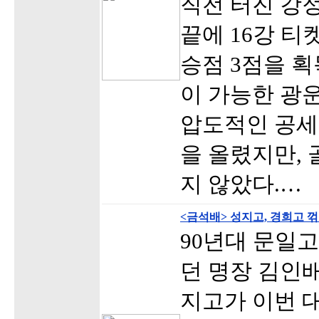
직전 터진 강
끝에 16강 티
승점 3점을 획
이 가능한 광
압도적인 공세
을 올렸지만,
지 않았다.…
<금석배> 성지고, 경희고 
90년대 문일
던 명장 김인
지고가 이번 