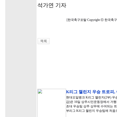
석가연 기자
[한국축구포탈 Copyright ⓒ 한국
K리그 챌린지 우승 트로피, 어
현대오일뱅크 K리그 챌린지(2부) 
갑)은 16일 상주시민운동장에서 거행
초대 우승팀 상주 상무에 수여되는 트
부리그 K리그 챌린지 우승팀에 처음