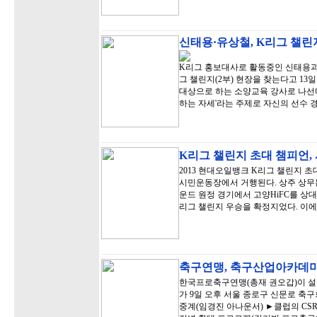
신태용·유상철, K리그 챌린
K리그 홍보대사로 활동중인 신태용과
그 챌린지(2부) 현장을 찾는다고 13
대상으로 하는 소양교육 강사로 나선다
하는 자세'라는 주제로 자신의 선수 
K리그 챌린지 초대 챔피언,
2013 현대오일뱅크 K리그 챌린지 초
시민운동장에서 거행된다. 상주 상무는 
운드 원정 경기에서 고양HiFC를 상대
리그 챌린지 우승을 확정지었다. 이에
축구연맹, 축구산업아카데미
한국프로축구연맹(총재 권오갑)이 설립한 축구 
가 9일 오후 서울 종로구 신문로 
중계(임경진 아나운서) ►클럽의 CSR