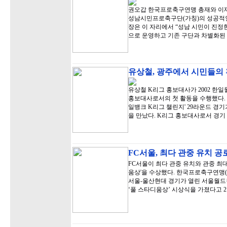
권오갑 한국프로축구연맹 총재와 이재
성남시민프로축구단(가칭)의 성공적인
장은 이 자리에서 “성남 시민이 진정
으로 운영하고 기존 구단과 차별화된
유상철, 광주에서 시민들의 
유상철 K리그 홍보대사가 2002 
홍보대사로서의 첫 활동을 수행했다. 유
일뱅크 K리그 챌린지' 29라운드 
을 만났다. K리그 홍보대사로서 경
FC서울, 최다 관중 유치 공
FC서울이 최다 관중 유치와 관중 최대
움상'을 수상했다. 한국프로축구연맹(
서울-울산현대 경기가 열린 서울월드컵
‘풀 스타디움상’ 시상식을 가졌다고 2