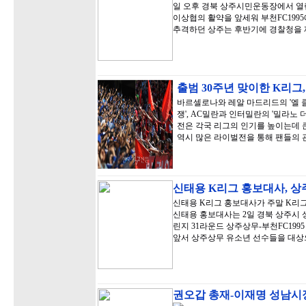
일 오후 경북 상주시민운동장에서 열린
이상협의 활약을 앞세워 부천FC1995
추격하던 상주는 후반기에 경찰청을 
출범 30주년 맞이한 K리그
바르셀로나와 레알 마드리드의 '엘 
쟁', AC밀란과 인터밀란의 '밀라노 
전은 각국 리그의 인기를 높이는데 큰
역시 많은 라이벌전을 통해 팬들의 
신태용 K리그 홍보대사, 상
신태용 K리그 홍보대사가 주말 K리
신태용 홍보대사는 2일 경북 상주시
린지 31라운드 상주상무-부천FC19
앞서 상주상무 유소년 선수들을 대상
권오갑 총재-이재명 성남시