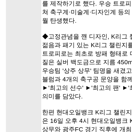
를 제작하기로 했다. 우승 트로피
쳐 축구계·미술계·디자인계 등의 
월 탄생했다.
◆고정관념을 깬 디자인, K리그
젊음과 패기 있는 K리그 챌린지를
트로피로는 최초로 방패 형태로 
질은 실버 백도금으로 지름 450
우승팀 '상주 상무' 팀명을 새겼고
블럼과 4개의 축구공 문양을 함께
►'최고의 선수' ►'최고의 팬' ►
의미를 담았다.
한편 현대오일뱅크 K리그 챌린지
은 16일 오후 4시 현대오일뱅크
상무와 광주FC 경기 직후에 개