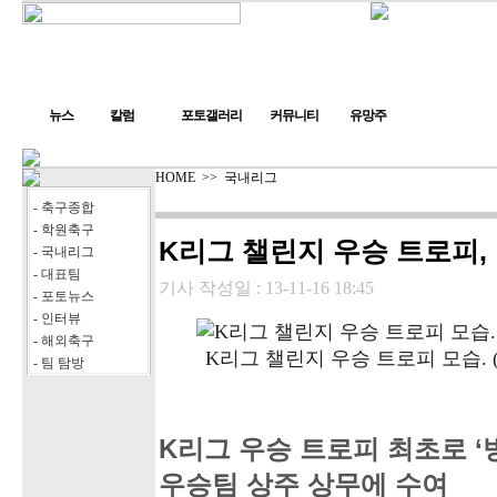
뉴스
칼럼
포토갤러리
커뮤니티
유망주
HOME
>>
국내리그
- 축구종합
- 학원축구
K리그 챌린지 우승 트로피, 어
- 국내리그
- 대표팀
기사 작성일 :
13-11-16 18:45
- 포토뉴스
- 인터뷰
- 해외축구
K리그 챌린지 우승 트로피 모습.
- 팀 탐방
K리그 우승 트로피 최초로 ‘방
우승팀 상주 상무에 수여