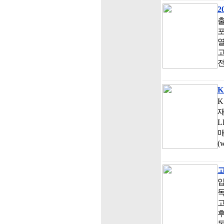
2
출
포
열
고
전
K
K
재
L
매
(
압
독
고
후
독