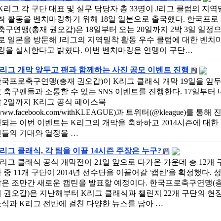
K리그 각 구단 대표 및 실무 담당자 총 33명이 J리그 클럽의 지역
착 활동을 벤치마킹하기 위해 18일 일본으로 출국했다. 한국프로
축구연맹(총재 권오갑)은 18일부터 오는 20일까지 2박 3일 일정
로 일본을 방문해 J리그의 지역밀착 활동 우수 클럽에 대한 벤치
킹을 실시한다고 밝혔다. 이번 벤치마킹은 연맹이 구단…
리그 개막 앞두고 팬과 함께하는 사진 공모 이벤트 진행
국프로축구연맹(총재 권오갑)이 K리그 클래식 개막 19일을 앞
 축구팬들과 소통할 수 있는 SNS 이벤트를 진행한다. 17일부터 
 2일까지 K리그 공식 페이스북
www.facebook.com/withKLEAGUE)과 트위터(@kleague)를 통해 
되는 이번 이벤트는 K리그의 개막을 축하하고 2014시즌에 대한
팬들의 기대와 열정을 …
리그 클래식, 각 팀을 이끌 14시즌 주장은 누구?
리그 클래식 공식 개막전이 21일 앞으로 다가온 가운데 총 12개 
 중 11개 구단이 2014년 선수단을 이끌어갈 '캡틴'을 확정했다. 
남은 조만간 새로운 캡틴을 발표할 예정이다. 한국프로축구연맹(
 권오갑)은 지난해부터 K리그 클래식과 챌린지 22개 구단의 현
식과 K리그 전반에 걸친 다양한 뉴스를 담아 …