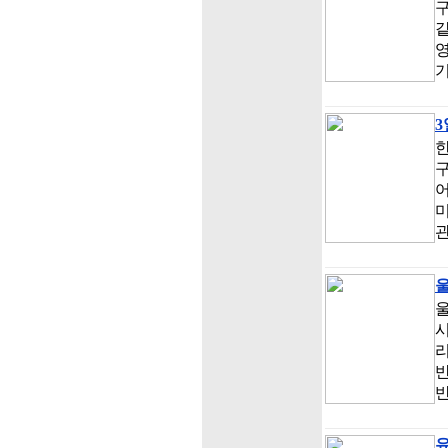
구
같
영
3
구
미
울
시
리
반
유