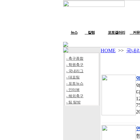
뉴스
칼럼
포토갤러리
커뮤
HOME
>>
국내
- 축구종합
- 학원축구
- 국내리그
- 대표팀
역
- 포토뉴스
역
- 인터뷰
다
- 해외축구
1
- 팀 탐방
7
2
연
한