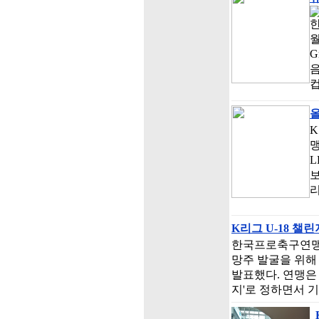
한
월
G
컵
올
맹
L
보
리
K리그 U-18 챌
한국프로축구연맹(총
망주 발굴을 위해
발표했다. 연맹은 
지'로 정하면서 