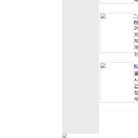
"
2
프
계
K
올
갑
정