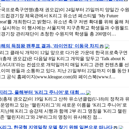
국프로축구연맹(총재 권오갑)이 24일부터 25일까지 양일간 수
드컵경기장 체육관에서 K리그 유소년 페스티벌 ‘My Future
reat'를 개최한다고 밝혔다. 유소년 축구 저변 확대를 위해 올해 
음 실시하는 이 행사에는 서울지역 지구촌학교 학생들과 수원월드
경기장 관리재단이 초청한 수원지역 학생들 총 200명이…
해의 득점왕 팬투표 결과, '라이언킹' 이동국 차지
K리그 클래식 개막이 12일 앞으로 다가온 가운데 한국프로축구연
(총재 권오갑)은 다음달 8일 K리그 개막을 앞두고 'Talk about K
EAGUE'라는 컨셉으로 개막일까지 매일 K리그 관련 컨텐츠를 선
이며 팬들과 소통하고 있다. 지난 21일부터 22일까지 이틀 동안 
그 공식 홈페이지(www.kleague.com)와 페이스북(www.f…
린지리그, 올해부터 'K리그 주니어’로 대회 …
재 권오갑)이 19일 K리그 산하 유소년클럽(U-18)의 정착과 
 운영하고 있는 ‘챌린지리그’의 새로운 이름을 ‘K리그 주니어’로
지난해 K리그 승강제 시행과 함께 2부 리그 명칭을 'K리그 챌린
기존 '챌린지리그'와 2부리그의 명칭이 유사해진 점…
K리그, 한국형 지역밀착 모델 찾기 위해 일본으로 떠나다