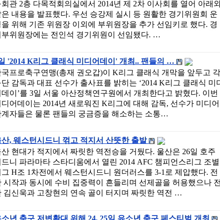
회관 2층 다목적회의실에서 2014년 제 2차 이사회를 열어 아래
은 내용을 발표했다. 우선 승강제 실시 등 원활한 경기위원회 운
을 위해 기존 위원장 이외에 부위원장을 추가 선임키로 했다. 경
기부위원장에는 전인석 경기위원이 선임됐다. …
일 '2014 K리그 클래식 미디어데이' 개최.. 팬들의 …
한국프로축구연맹(총재 권오갑)이 K리그 클래식 개막을 앞두고 
단 감독과 대표 선수가 출사표를 밝히는 ‘2014 K리그 클래식 미
어데이’를 3일 서울 아산정책연구원에서 개최한다고 밝혔다. 이번
디어데이는 2014년 새로워진 K리그에 대해 감독, 선수가 미디어
관계자들은 물론 팬들의 궁금증을 해소하는 소통…
울산, 웨스턴시드니 꺾고 적지서 산뜻한 출발
산 현대가 적지에서 짜릿한 역전승을 거뒀다. 울산은 26일 호주
드니 파라마타 스타디움에서 열린 2014 AFC 챔피언스리그 조별
그 H조 1차전에서 웨스턴시드니 원더러스를 3-1로 제압했다. 전
반 시작과 동시에 수비 집중력이 흔들리며 선제골을 허용했으나 
 김신욱과 고창현의 연속 골이 터지며 짜릿한 역전 …
소년 축구 저변확대 위해 24, 25일 유소년 축구 페스티벌 개최