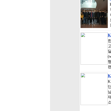
K
한
고
달
(
행
K
K
단
재
소