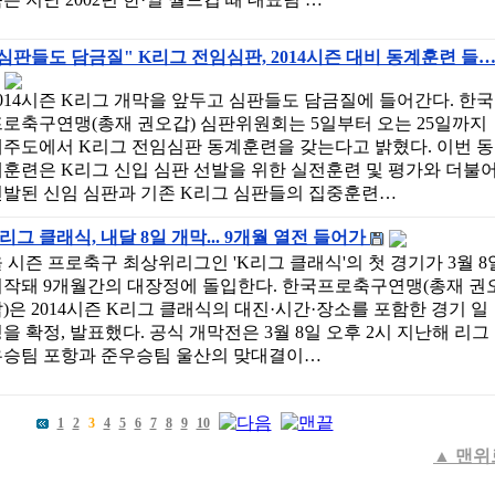
심판들도 담금질" K리그 전임심판, 2014시즌 대비 동계훈련 들
014시즌 K리그 개막을 앞두고 심판들도 담금질에 들어간다. 한국
로축구연맹(총재 권오갑) 심판위원회는 5일부터 오는 25일까지
제주도에서 K리그 전임심판 동계훈련을 갖는다고 밝혔다. 이번 동
훈련은 K리그 신입 심판 선발을 위한 실전훈련 및 평가와 더불
선발된 신임 심판과 기존 K리그 심판들의 집중훈련…
리그 클래식, 내달 8일 개막... 9개월 열전 들어가
 시즌 프로축구 최상위리그인 'K리그 클래식'의 첫 경기가 3월 8
시작돼 9개월간의 대장정에 돌입한다. 한국프로축구연맹(총재 권
)은 2014시즌 K리그 클래식의 대진·시간·장소를 포함한 경기 일
을 확정, 발표했다. 공식 개막전은 3월 8일 오후 2시 지난해 리그
우승팀 포항과 준우승팀 울산의 맞대결이…
1
2
3
4
5
6
7
8
9
10
▲
맨위