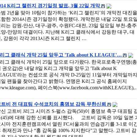
014 K리그 챌린지 경기일정 발표, 3월 22일 개막
범 2년을 맞아 10팀이 참가하는 ‘K리그 챌린지’의 개막전 대진
함한 2014시즌 경기일정이 확정됐다. 개막전은 내달 22일 토요
리는 강원-안산, 대구-광주, 수원FC-대전, 23일 일요일 부천-충주
양-안양의 대결이다. 지난해 K리그 클래식에서 강등한 대구, 대
, 강원이 각각 2013시즌 K리그 챌린지 …
리그 클래식 개막 25일 앞두고 'Talk about K LEAGUE'…
리그 클래식 개막이 25일 앞으로 다가왔다. 한국프로축구연맹(총
 권오갑)은 내달 8일 K리그 개막을 앞두고 'Talk about K
EAGUE'라는 컨셉으로 공식 개막 D-25일인 11일부터 개막일까
일 팬들을 찾아간다고 밝혔다. 연맹은 K리그 공식 홈페이지
www.kleague.com), 페이스북(www.facebook.com/withKLEAGUE),
고트비 전 대표팀 수석코치의 홍명보 감독 무한신뢰
신 고트비 J리그 시미즈 S-펄스 감독(50)이 홍명보 축구 대표팀 
(45)에 대해 강한 신뢰를 표시했다. 고트비 감독은 10일 일본 
시마 전지훈련캠프에서 열린 FC서울과의 연습경기를 3-1로 이
 취재진과 만나 “홍 감독을 100% 지지한다”고 말했다. 고트비 감
은 지난 2002년 한·일 월드컵 때 대표팀 …