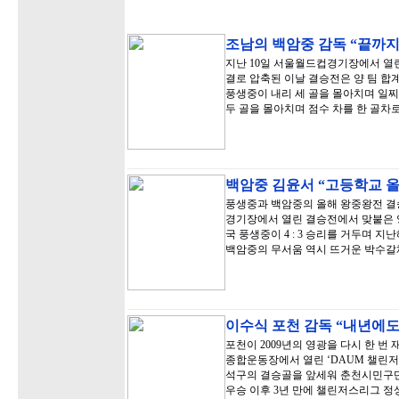
조남의 백암중 감독 “끝까지
지난 10일 서울월드컵경기장에서 열
결로 압축된 이날 결승전은 양 팀 합
풍생중이 내리 세 골을 몰아치며 일찌
두 골을 몰아치며 점수 차를 한 골차
백암중 김윤서 “고등학교 
풍생중과 백암중의 올해 왕중왕전 결
경기장에서 열린 결승전에서 맞붙은 양
국 풍생중이 4 : 3 승리를 거두며 
백암중의 무서움 역시 뜨거운 박수갈
이수식 포천 감독 “내년에
포천이 2009년의 영광을 다시 한 번
종합운동장에서 열린 ‘DAUM 챌린저스
석구의 결승골을 앞세워 춘천시민구단을 
우승 이후 3년 만에 챌린저스리그 정