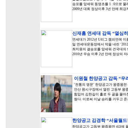
승포를 앞세워 동명초를 1 : 0으로 
2009년 대회 정상이후 3년 만에 최
신재흠 연세대 감독 “열심
연세대가 2012년 U리그 챔피언에 이
일 연세대운동장에서 막을 내린 ‘201
최치원의 결승포를 앞세워 건국대의 반
2010년 우승 이후 2년 만에 정상의 
이원철 한양공고 감독 “우
‘전통의 명문’ 한양공고가 왕중왕전 
안산 원시구장에서 열린 고등부 왕중
힘입어 김한길이 홀로 두 골을 몰아친
뒀다. 이로써 이날 승리를 거두고 
한양공고 김경학 “서울월
한양공고가 고등부 왕중왕전 4강에 올