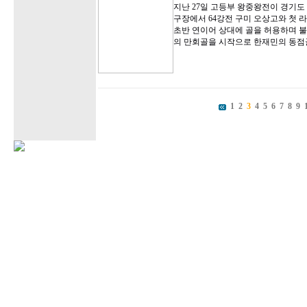
지난 27일 고등부 왕중왕전이 경기도
구장에서 64강전 구미 오상고와 첫 
초반 연이어 상대에 골을 허용하며 불
의 만회골을 시작으로 한재민의 동점
1
2
3
4
5
6
7
8
9