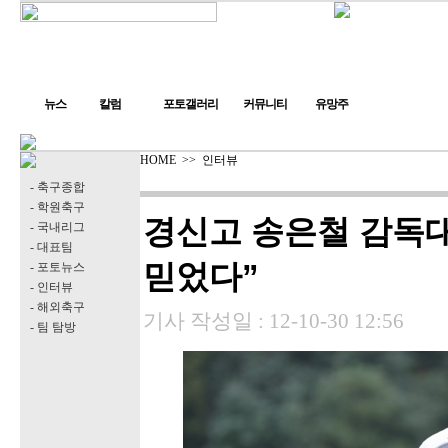
뉴스
칼럼
포토갤러리
커뮤니티
유망주
HOME
>>
인터뷰
- 축구종합
- 학원축구
경신고 송은철 감독대
- 국내리그
- 대표팀
믿었다”
- 포토뉴스
- 인터뷰
- 해외축구
기사 작성일 :
12-10-30 12:56
- 팀 탐방