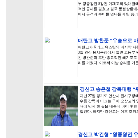
부 왕중왕전 8강전 거제고와 맞대결에서
적인 공세를 펼쳤고 결국 동점상황에서
에서 공격과 수비를 넘나들며 팀 승리
매탄고 방찬준 “우승으로 
매탄고가 K리그 유스팀의 마지막 자
3일 안산 원시구장에서 열린 고등부 
친 방찬준과 후반 종료직전 쐐기포로 팀
리를 거뒀다. 이로써 이날 승리를 거
경신고 송은철 감독대행 “
지난 27일 경기도 안산시 원시구장에
수룡 감독이 이끄는 구미 오상고와 
대에 먼저 한 골을 내준데 이어 후반
짙었다. 하지만 경신고는 이후 조커
경신고 박건형 “왕중왕전 우